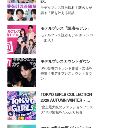
訣」
モデルプレス独自取材！著名人が
語る「夢を叶える秘訣」
モデルプレス「読者モデル」
モデルプレス読者モデル 新メンバ
ー加入！
モデルプレスカウントダウン
SNS影響力トレンド俳優・女優を
特集「モデルプレスカウントダウ
ン」
TOKYO GIRLS COLLECTION
2026 AUTUMN/WINTER × モ
デルプレス
"史上最大級のファッションフェス
タ"TGC情報をたっぷり紹介
moxymillオーディション「to