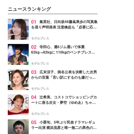
ニュースランキング
01
集英社、日向坂46藤嶌果歩の写真集
を巡り声明発表 注意喚起も「必要に応じ
て法的措置を含む対応を検討」
モデルプレス
02
寺田心、週6ジム通いで体重
62kg→82kgに 110kgのベンチプレス持
ち上げる姿披露「胸板の厚みすごい」
「かっこいい」と反響
モデルプレス
03
広末涼子、病名公表を決断した次男
からの言葉「言い訳にするのも嫌だっ
た」「言うべきか迷った」
モデルプレス
04
辻希美、コストコでショッピングカ
ートに座る次女・夢空（ゆめあ）ちゃん
の姿公開「乗りこなしてる感じが可愛す
ぎ」「成長を感じる」の声
モデルプレス
05
小栗旬、5年ぶり民放ドラマレギュ
ラー出演 横浜流星と唯一無二の異色のバ
ディで初共演【LOST10】