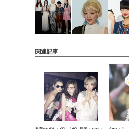
関連記事
益若つばさ・ダレノガレ明美・なつぅ
なつぅみ、