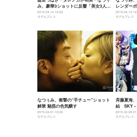
み、豪華3ショットに反響「美女3人
レンダーボ
組」「なんて美しい」
2015.04.14 15:02
2015.04.13 14
モデルプレス
モデルプレス
なつぅみ、衝撃の“手チュー”ショット
斉藤夏海、
解禁 魅惑の色気醸す
結 SKY
ベントに2
2015.04.01 10:00
2015.03.28 21
モデルプレス
モデルプレス
＞