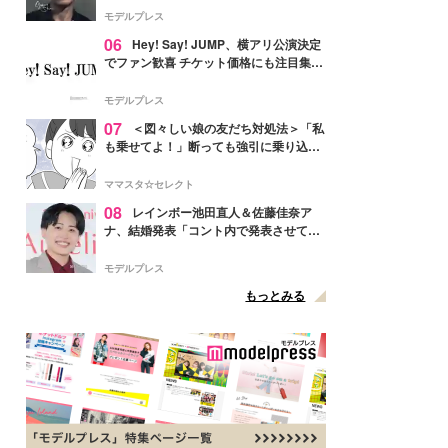
モデルプレス
06
Hey! Say! JUMP、横アリ公演決定
でファン歓喜 チケット価格にも注目集ま
る「激アツ」「平成に戻ったみたい」
モデルプレス
07
＜図々しい娘の友だち対処法＞「私
も乗せてよ！」断っても強引に乗り込ん
でくる友だち【第1話まんが】
ママスタ☆セレクト
08
レインボー池田直人＆佐藤佳奈ア
ナ、結婚発表「コント内で発表させてい
ただきました」読売テレビ退社は生活拠
点変更のため
モデルプレス
もっとみる