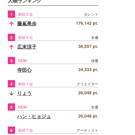
人物ランキング
1
前回 3 位
タレント
藤嶌果歩
176,142 pt.
2
前回 5 位
女優
広末涼子
36,557 pt.
3
NEW
俳優
寺田心
34,333 pt.
4
前回 1 位
クリエイター
りょう
26,048 pt.
5
NEW
女優
ハン・ヒョジュ
26,046 pt.
6
前回 7 位
アーティスト