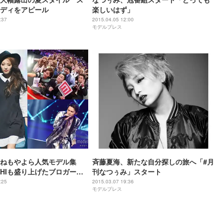
ディをアピール
楽しいはず」
:37
2015.04.05 12:00
モデルプレス
ねもやよら人気モデル集
斉藤夏海、新たな自分探しの旅へ「#月
－HIも盛り上げたブロガーイ
刊なつぅみ」スタート
000人熱狂＜GBS／写真特集
:25
2015.03.07 19:36
モデルプレス