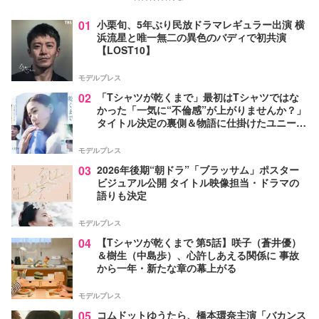
01
小栗旬、5年ぶり民放ドラマレギュラー出演 横
浜流星と唯一無二の異色のバディで初共演
【LOST10】
モデルプレス
02
「Tシャツが乾くまで」最初はTシャツではな
かった「一気に“不倫感”が上がりませんか？」
タイトル決定の裏側＆物語に仕掛けたユニーク
な視点【脚本家・生方美久氏インタビュー】
モデルプレス
03
2026年後期“朝ドラ”「ブラッサム」ポスター
ビジュアル公開 タイトル映像担当・ドラマの
語りも決定
モデルプレス
04
【Tシャツが乾くまで 第5話】咲子（蒼井優）
＆樹生（中島歩）、心許しあえる関係に 事故
から一年・新たな章の幕上がる
モデルプレス
05
コムドットゆうたら、橋本環奈主演「バカンス