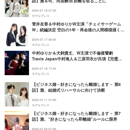
話】雅＆司、同居解消 距離を取ることに
2024.07.18 07:00
モデルプレス
菅井友香＆中村ゆりかW主演「チェイサーゲーム
W」続編決定 空白の1年・再会後の人間模様描く
【チェイサーゲームW2（仮）】
2024.07.17 06:00
モデルプレス
中村ゆりか＆犬飼貴丈、W主演で不倫復讐劇
Travis Japan中村海人＆三原羽衣が共演【完璧ワ
イフによる完璧な復讐計画】
2024.07.16 17:00
モデルプレス
【ビジネス婚－好きになったら離婚します－ 第8
話】雅、結婚式リハーサルに向けて決断
2024.07.11 07:00
モデルプレス
【ビジネス婚－好きになったら離婚します－ 第7
話】雅、“好きになったら即離婚”ルールに限界
2024.07.04 07:00