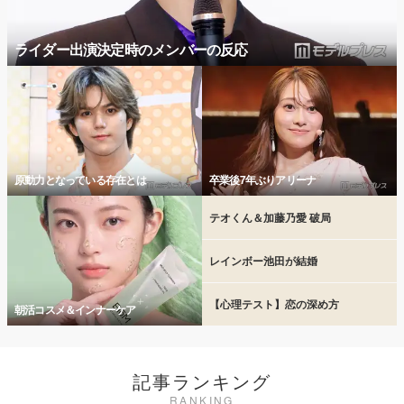
ライダー出演決定時のメンバーの反応
原動力となっている存在とは
卒業後7年ぶりアリーナ
テオくん＆加藤乃愛 破局
レインボー池田が結婚
【心理テスト】恋の深め方
朝活コスメ＆インナーケア
記事ランキング
RANKING