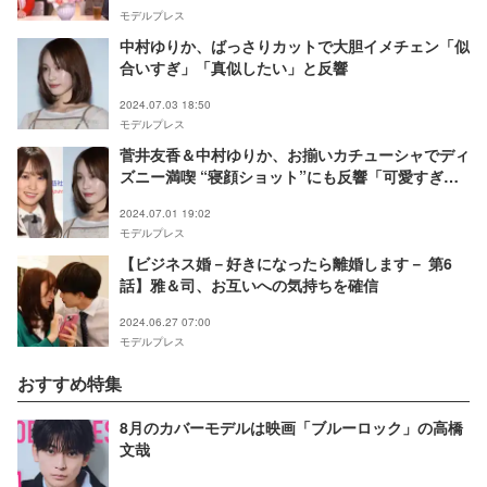
モデルプレス
中村ゆりか、ばっさりカットで大胆イメチェン「似
合いすぎ」「真似したい」と反響
2024.07.03 18:50
モデルプレス
菅井友香＆中村ゆりか、お揃いカチューシャでディ
ズニー満喫 “寝顔ショット”にも反響「可愛すぎ
る」「2人だから撮れた写真」
2024.07.01 19:02
モデルプレス
【ビジネス婚－好きになったら離婚します－ 第6
話】雅＆司、お互いへの気持ちを確信
2024.06.27 07:00
モデルプレス
おすすめ特集
8月のカバーモデルは映画「ブルーロック」の高橋
文哉