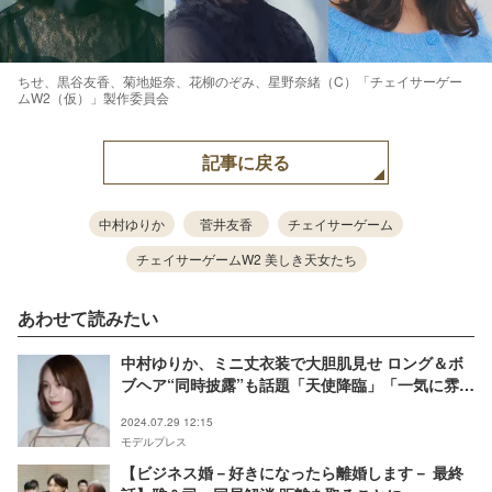
ちせ、黒谷友香、菊地姫奈、花柳のぞみ、星野奈緒（C）「チェイサーゲー
ムW2（仮）」製作委員会
記事に戻る
中村ゆりか
菅井友香
チェイサーゲーム
チェイサーゲームW2 美しき天女たち
あわせて読みたい
中村ゆりか、ミニ丈衣装で大胆肌見せ ロング＆ボ
ブヘア“同時披露”も話題「天使降臨」「一気に雰囲
気変わる」
2024.07.29 12:15
モデルプレス
【ビジネス婚－好きになったら離婚します－ 最終