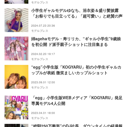
モデルプレス
小学生ギャルモデルゆなち、浴衣姿＆盛り髪披露
「お祭りでも目立ってる」「超可愛い」と絶賛の声
2024.07.23 20:36
モデルプレス
姉agehaモデル・寿リリカ、“ギャル小学生”9歳娘
を初公開 ド派手親子ショットに注目集まる
2024.02.20 19:17
モデルプレス
“egg”小学生版「KOGYARU」初の小学生ギャルカ
ップルが表紙 微笑ましいカップルショット
2023.09.01 12:00
モデルプレス
「egg」小学生版WEBメディア「KOGYARU」発足
専属モデル4人公開
2023.04.01 18:00
モデルプレス
“総額250万整形”のDJ社長、ダウンタイムの経過報