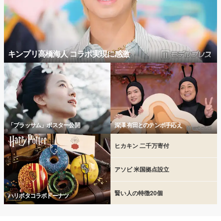
キンプリ高橋海人 コラボ実現に感激
「ブラッサム」ポスター公開
深澤 有田とのテンポ手応え
ヒカキン 二千万寄付
アソビ 米国拠点設立
賢い人の特徴20個
ハリポタコラボドーナツ