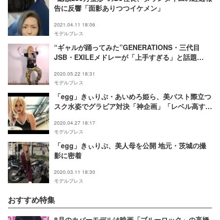
告に反響「面影ありつつイケメン」
2021.04.11 18:06
モデルプレス
“ギャルが踊ってみた”GENERATIONS・三代目
JSB・EXILEメドレーが「上手すぎる」と話題
「egg」モデルあいりって？＜プロフィール＞
2020.05.22 18:31
モデルプレス
「egg」きぃりぷ・あいめろ姫ら、美バスト際立つ
スク水姿でグラビア対決「神企画」「レベル高す
ぎ」と反響
2020.04.27 18:17
モデルプレス
「egg」きぃりぷ、美人母を公開 地元・茨城の撮
影に密着
2020.03.11 18:30
モデルプレス
おすすめ特集
8月のカバーモデルは映画「ブルーロック」の高橋