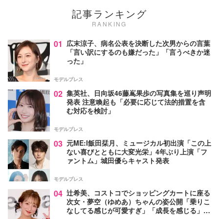
記事ランキング
RANKING
01
広末涼子、病名公表を決断した次男からの言葉
「言い訳にするのも嫌だった」「言うべきか迷
った」
モデルプレス
02
集英社、日向坂46藤嶌果歩の写真集を巡り声明
発表 注意喚起も「必要に応じて法的措置を含
む対応を検討」
モデルプレス
03
元ME:I飯田栞月、ミュージカル初出演「この上
ない喜びとともに大変光栄」4年ぶり上演「フ
ァントム」城田優らキャスト発表
モデルプレス
04
辻希美、コストコでショッピングカートに座る
次女・夢空（ゆめあ）ちゃんの姿公開「乗りこ
なしてる感じが可愛すぎ」「成長を感じる」の