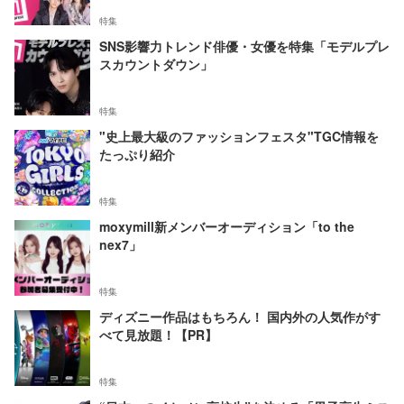
特集
SNS影響力トレンド俳優・女優を特集「モデルプレ
スカウントダウン」
特集
"史上最大級のファッションフェスタ"TGC情報を
たっぷり紹介
特集
moxymill新メンバーオーディション「to the
nex7」
特集
ディズニー作品はもちろん！ 国内外の人気作がす
べて見放題！【PR】
特集