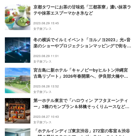
京都タワーにお茶の甘味処「三都茶寮」濃い抹茶ラ
テや抹茶エスプーマかき氷など
2023.08.29 15:45
女子旅プレス
冬の横浜でイルミイベント「ヨルノヨ2023」光×音
楽のショーやプロジェクションマッピングで街を演
出
2023.08.29 11:01
女子旅プレス
宮古島に新ホテル「キャノピーbyヒルトン沖縄宮
古島リゾート」2026年春開業へ、伊良部大橋や夕
陽をのぞむルーフトッププール完備
2023.08.28 13:52
女子旅プレス
第一ホテル東京で「ハロウィン アフタヌーンティ
ー」3種のモンブラン＆林檎そっくりムースなど見
た目も楽しい秋スイーツ
2023.08.27 10:43
女子旅プレス
「ホテルインディゴ東京渋谷」272室の客室＆渋谷