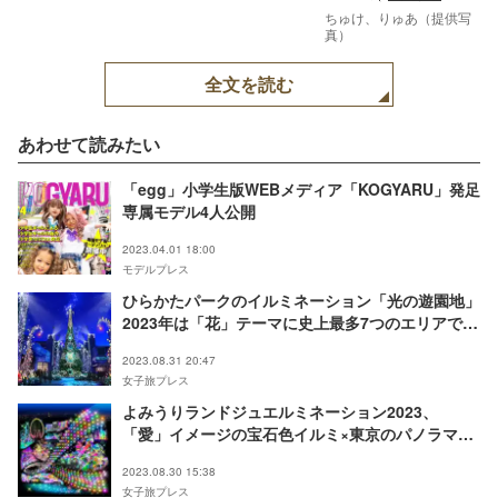
ちゅけ、りゅあ（提供写
真）
全文を読む
あわせて読みたい
「egg」小学生版WEBメディア「KOGYARU」発足
専属モデル4人公開
2023.04.01 18:00
モデルプレス
ひらかたパークのイルミネーション「光の遊園地」
2023年は「花」テーマに史上最多7つのエリアで構
成
2023.08.31 20:47
女子旅プレス
よみうりランドジュエルミネーション2023、
「愛」イメージの宝石色イルミ×東京のパノラマ夜
景
2023.08.30 15:38
女子旅プレス