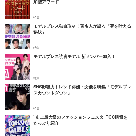
加型アワード
特集
モデルプレス独自取材！著名人が語る「夢を叶える
秘訣」
特集
モデルプレス読者モデル 新メンバー加入！
特集
SNS影響力トレンド俳優・女優を特集「モデルプレ
スカウントダウン」
特集
"史上最大級のファッションフェスタ"TGC情報を
たっぷり紹介