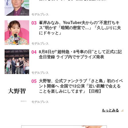
モデルプレス
03
峯岸みなみ、YouTuber夫からの“不意打ちキ
ス”明かす「暗闇の密室で…」「久しぶりに夫
にドキッと」
モデルプレス
04
8月8日が“超特急・8号車の日”として正式に記
念日登録 ライブ内でサプライズ発表
モデルプレス
05
大野智、公式ファンクラブ「さと島」初のイベ
ント開催へ 全国で12公演「近い距離で会える
ことを楽しみにしてます」【日程】
モデルプレス
もっとみる