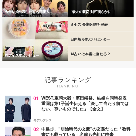
今年結婚発表した有名芸能人
“最大の裏切り者”明らかに
ミセス 長期休暇を発表
日向坂 6作ぶりセンター
AI占いは本当に当たる？
桃アイス本音レビュー
記事ランキング
RANKING
01
WEST.重岡大毅・濱田崇裕、結婚を同時発表
重岡は第1子誕生伝える「決して当たり前では
ない、尊いものでした」【全文】
モデルプレス
02
中島歩、“明治時代の文豪”の玄孫だった「教科
書にも載っている」名前も先祖に由来