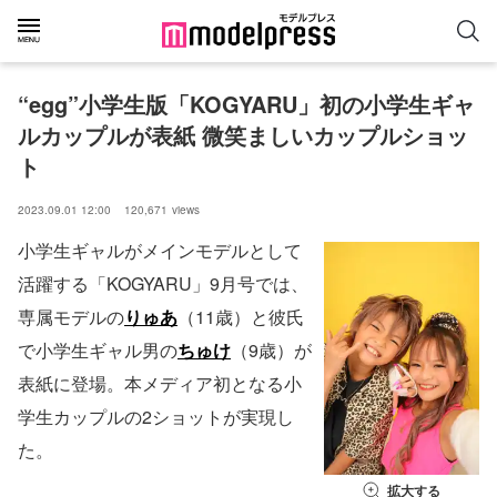
“egg”小学生版「KOGYARU」初の小学生ギャ
ルカップルが表紙 微笑ましいカップルショッ
ト
2023.09.01 12:00
120,671
views
小学生ギャルがメインモデルとして
活躍する「KOGYARU」9月号では、
専属モデルの
りゅあ
（11歳）と彼氏
で小学生ギャル男の
ちゅけ
（9歳）が
表紙に登場。本メディア初となる小
学生カップルの2ショットが実現し
た。
拡大する