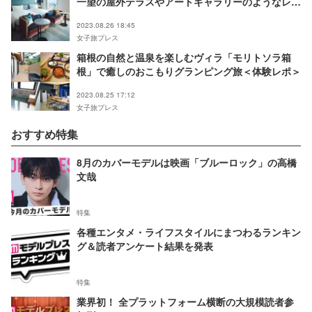
一望の屋外テラスやアートギャラリーのようなレス
トラン完備
2023.08.26 18:45
女子旅プレス
箱根の自然と温泉を楽しむヴィラ「モリトソラ箱
根」で癒しのおこもりグランピング旅＜体験レポ＞
2023.08.25 17:12
女子旅プレス
おすすめ特集
8月のカバーモデルは映画「ブルーロック」の高橋
文哉
特集
各種エンタメ・ライフスタイルにまつわるランキン
グ＆読者アンケート結果を発表
特集
業界初！ 全プラットフォーム横断の大規模読者参