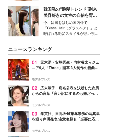
いという読者も多いのでは？そん
韓国発の“艶髪トレンド”到来
な美容の常識を大きく変える可能
性を秘めた、革新的な「Water
美容好きの女性の自信を育む
Capturing Skin（ウォーターキャ
「ヘアケア事情」って？
今、韓国をはじめ国内外で
プチャリングスキン：捕水肌）」
「Glass Hair（グラスヘア）」と
技術を、花王が構築した。
呼ばれる艶髪スタイルが熱い視線
を集めています。メイクやファッ
ションの完成度を高めるベースと
ニュースランキング
して、“髪そのものの美しさ”に改
めて注目する人が増えている様
子。今回は、そんな憧れの艶やか
01
元木湧・安嶋秀生・内村颯太らジュ
な髪を日常で叶える、美容好きの
ニア9人「Three」開幕 3人制作の新曲＆
女性たちのヘアケア事情を紹介し
手描きセットに込めた想い「もっと前に
ます。
進んで夢を掴みたい」【ゲネプロレポ】
モデルプレス
02
広末涼子、病名公表を決断した次男
からの言葉「言い訳にするのも嫌だっ
た」「言うべきか迷った」
モデルプレス
03
集英社、日向坂46藤嶌果歩の写真集
を巡り声明発表 注意喚起も「必要に応じ
て法的措置を含む対応を検討」
モデルプレス