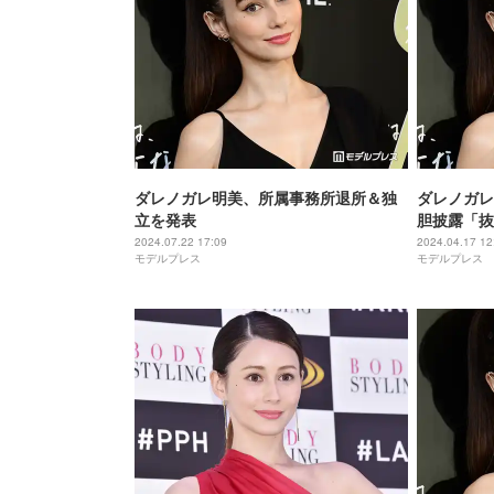
ダレノガレ明美、所属事務所退所＆独
ダレノガレ
立を発表
胆披露「抜
みたい」の
2024.07.22 17:09
2024.04.17 12
モデルプレス
モデルプレス