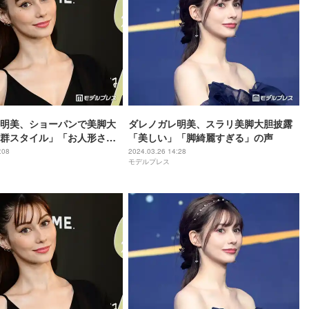
明美、ショーパンで美脚大
ダレノガレ明美、スラリ美脚大胆披露
群スタイル」「お人形さん
「美しい」「脚綺麗すぎる」の声
声
:08
2024.03.26 14:28
モデルプレス