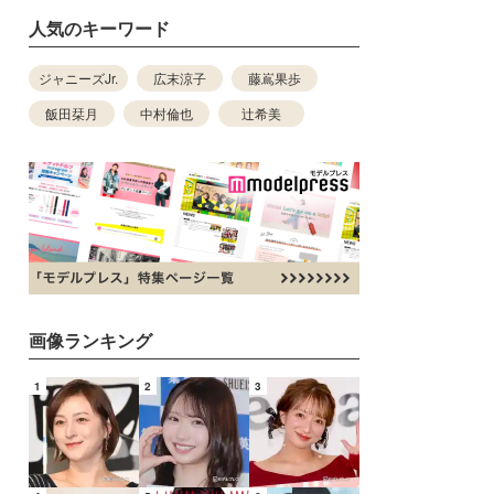
人気のキーワード
ジャニーズJr.
広末涼子
藤嶌果歩
飯田栞月
中村倫也
辻希美
画像ランキング
1
2
3