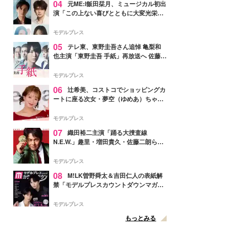
04
元ME:I飯田栞月、ミュージカル初出
演「この上ない喜びとともに大変光栄」
4年ぶり上演「ファントム」城田優らキ
ャスト発表
モデルプレス
05
テレ東、東野圭吾さん追悼 亀梨和
也主演「東野圭吾 手紙」再放送へ 佐藤隆
太・本田翼・中村倫也ら出演
モデルプレス
06
辻希美、コストコでショッピングカ
ートに座る次女・夢空（ゆめあ）ちゃん
の姿公開「乗りこなしてる感じが可愛す
ぎ」「成長を感じる」の声
モデルプレス
07
織田裕二主演「踊る大捜査線
N.E.W.」趣里・増田貴久・佐藤二朗ら新
メンバー紹介映像解禁 各キャラクター象
徴する“謎のキーワード”も
モデルプレス
08
M!LK曽野舜太＆吉田仁人の表紙解
禁「モデルプレスカウントダウンマガジ
ン」巻頭に登場
モデルプレス
もっとみる