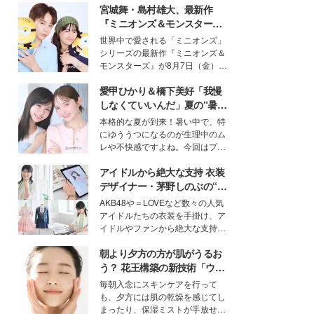
宮城舞・島村雄大、最新作
『ミニオンズ＆モンスター
ズ』の魅力熱弁 ハチャメチャ
世界中で愛される「ミニオンズ」
だけじゃない“友情と絆”に感
シリーズの最新作『ミニオンズ＆
動
モンスターズ』が8月7日（金）に
公開。モデルプレスでは、“大のミ
愛甲ひかり＆橋下美好「我慢
ニオン好き”という共通点を持つモ
デルの宮城舞と島村雄大の特別対
しなくていいんだ」夏の“暑さ
談をお届け！それぞれの視点か
対策”の新しい選択肢とは？
本格的な夏が到来！暑い中で、特
ら、今作ならではの魅力や予想外
にゆううつになるのが生理中のム
の感動をもたらす奥深いストーリ
レや不快感ですよね。今回はプラ
ーについて熱く語り合ってもらっ
イベートでも仲良しで旅行好きな
た。
アイドルから絶大な支持 衣装
モデル・愛甲ひかりさんと橋下美
好さんを迎えて本音で女子会トー
デザイナー・茅野しのぶの“可
ク。猛暑のお出かけを快適に過ご
愛い”を作る美学＜「シチズン
AKB48や＝LOVEなど数々の人気
すヒントや、2人が感動した夏の
クロスシー」インタビュー＞
アイドルたちの衣装を手掛け、ア
生理の新常識にも迫りました。
イドルやファンから絶大な支持を
得る、株式会社オサレカンパニー
朝より夕方の方が肌がうるお
取締役兼クリエイティブディレク
ター・茅野しのぶ。一人ひとりの
う？ 花王構築の新技術「ウォ
個性に寄り添い、魅力を引き出す
ーターキャプチャリングスキ
毎朝入念にスキンケアを行って
衣装作りは、多くの女性たちに勇
ン（捕水肌）」がスキンケア
も、夕方には肌の乾燥を感じてし
気と自信を与え続けている。
の常識を変える予感
まったり、保湿ミストが手放せな