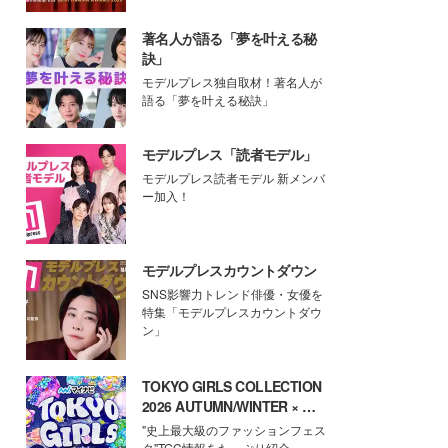
著名人が語る「夢を叶える秘
訣」
モデルプレス独自取材！著名人が
語る「夢を叶える秘訣」
モデルプレス「読者モデル」
モデルプレス読者モデル 新メンバ
ー加入！
モデルプレスカウントダウン
SNS影響力トレンド俳優・女優を
特集「モデルプレスカウントダウ
ン」
TOKYO GIRLS COLLECTION
2026 AUTUMN/WINTER × モ
デルプレス
"史上最大級のファッションフェス
タ"TGC情報をたっぷり紹介