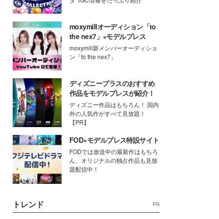
moxymillオーディション「to
the nex7」×モデルプレス
moxymill新メンバーオーディショ
ン「to the nex7」
ディズニープラスのおすすめ
作品をモデルプレスが紹介！
ディズニー作品はもちろん！ 国内
外の人気作がすべて見放題！
【PR】
FOD×モデルプレス特設サイト
FODでは放送中の最新作はもちろ
ん、オリジナルの独占作品も見放
題配信中！
トレンド
PR