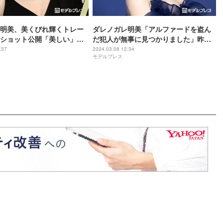
明美、美くびれ輝くトレー
ダレノガレ明美「アルファードを盗ん
ショット公開「美しい」
だ犯人が無事に見つかりました」昨年
ク」の声
10月に盗難被害
:37
2024.03.08 12:34
モデルプレス