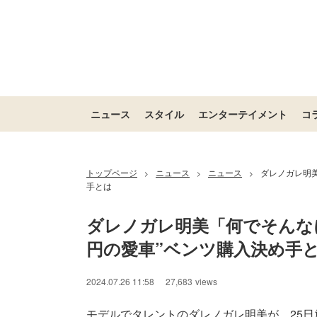
ニュース
スタイル
エンターテイメント
コ
トップページ
ニュース
ニュース
ダレノガレ明美
>
>
>
手とは
ダレノガレ明美「何でそんなに
円の愛車”ベンツ購入決め手
2024.07.26 11:58
27,683
views
モデルでタレントのダレノガレ明美が、25日