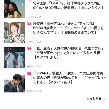
でW主演 「Destiny」制作陣再タッグで2組
の“兄・妹”の切ない運命描く【あにいもうと】
モデルプレス
03
超特急・高松アロハ、好きな“アイス”は
EBiDAN後輩グループメンバー「すごい愛らし
い子なんですよ」【名探偵のままでいて】
モデルプレス
04
「風、薫る」人気俳優が初登場「色気すごい」
「空気が変わった」とXトレンド入りの反響
【ネタバレあり】
モデルプレス
05
「VIVANT」堺雅人、“脱スーツ”の圧巻肉体美
に驚きの声「色気が溢れてる」「ギャップにや
られる」【ネタバレあり】
モデルプレス
もっとみる