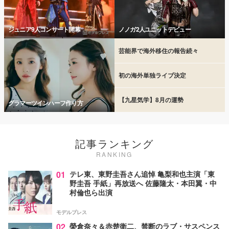
ジュニア9人コンサート開幕
ノノガ2人ユニットデビュー
芸能界で海外移住の報告続々
初の海外単独ライブ決定
【九星気学】8月の運勢
グラマーツインハーフ作り方
記事ランキング
RANKING
01
テレ東、東野圭吾さん追悼 亀梨和也主演「東
野圭吾 手紙」再放送へ 佐藤隆太・本田翼・中
村倫也ら出演
モデルプレス
02
榮倉奈々＆赤楚衛二、禁断のラブ・サスペンス