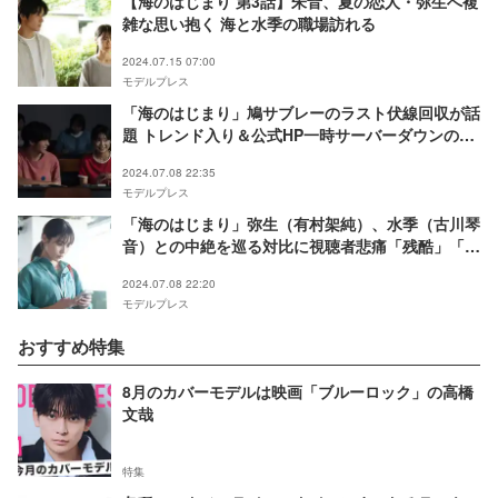
【海のはじまり 第3話】朱音、夏の恋人・弥生へ複
雑な思い抱く 海と水季の職場訪れる
2024.07.15 07:00
モデルプレス
「海のはじまり」鳩サブレーのラスト伏線回収が話
題 トレンド入り＆公式HP一時サーバーダウンの事
態
2024.07.08 22:35
モデルプレス
「海のはじまり」弥生（有村架純）、水季（古川琴
音）との中絶を巡る対比に視聴者悲痛「残酷」「夏
くんの言葉が突き刺さる」
2024.07.08 22:20
モデルプレス
おすすめ特集
8月のカバーモデルは映画「ブルーロック」の高橋
文哉
特集