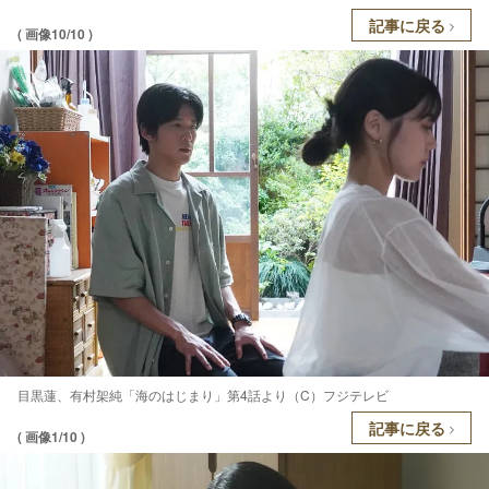
記事に戻る
( 画像10/10 )
目黒蓮、有村架純「海のはじまり」第4話より（C）フジテレビ
記事に戻る
( 画像1/10 )