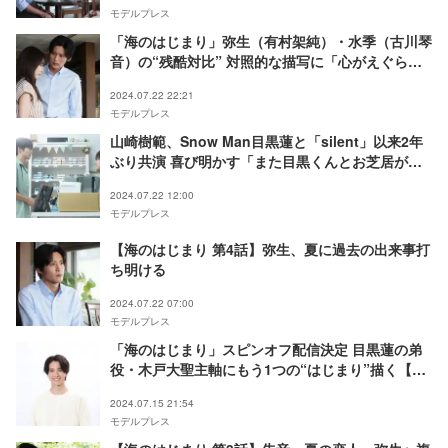
モデルプレス
「海のはじまり」弥生（有村架純）・水季（古川琴
音）の“残酷対比” 対照的な描写に「心がえぐられ
る」「容赦ない」の声
2024.07.22 22:21
モデルプレス
山崎樹範、Snow Man目黒蓮と「silent」以来2年
ぶり共演 喜び明かす「また目黒くんとお芝居がで
きる」【海のはじまり】
2024.07.22 12:00
モデルプレス
【海のはじまり 第4話】弥生、夏に過去の出来事打
ち明ける
2024.07.22 07:00
モデルプレス
「海のはじまり」スピンオフ配信決定 目黒蓮の弟
役・木戸大聖主軸にもう1つの“はじまり”描く【兄
とのはじまり】
2024.07.15 21:54
モデルプレス