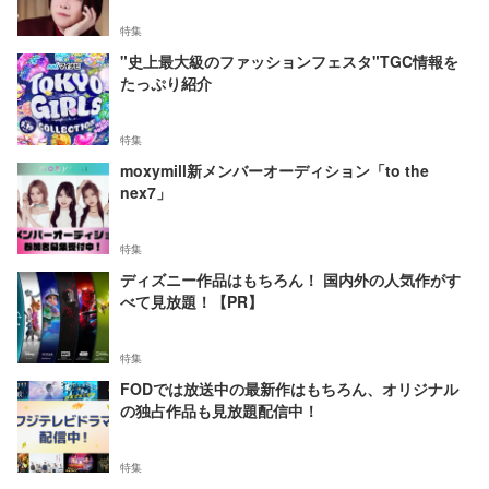
特集
"史上最大級のファッションフェスタ"TGC情報を
たっぷり紹介
特集
moxymill新メンバーオーディション「to the
nex7」
特集
ディズニー作品はもちろん！ 国内外の人気作がす
べて見放題！【PR】
特集
FODでは放送中の最新作はもちろん、オリジナル
の独占作品も見放題配信中！
特集