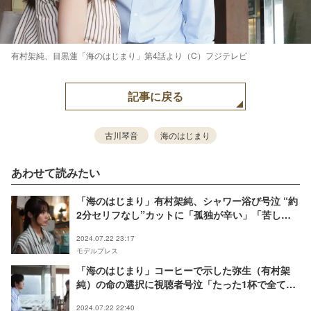
有村架純、目黒蓮「海のはじまり」第4話より（C）フジテレビ
記事に戻る
古川琴音
海のはじまり
あわせて読みたい
「海のはじまり」有村架純、シャワー浴び号泣 “約
2分セリフなし”カットに「孤独が辛い」「苦しす
ぎる」の声
2024.07.22 23:17
モデルプレス
「海のはじまり」コーヒーで示した弥生（有村架
純）の命の選択に視聴者号泣「たった1杯で全てを
物語ってる」
2024.07.22 22:40