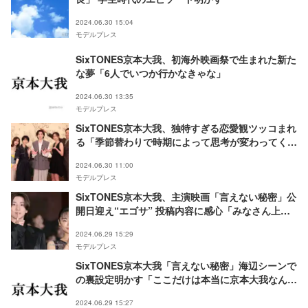
2024.06.30 15:04
モデルプレス
SixTONES京本大我、初海外映画祭で生まれた新た
な夢「6人でいつか行かなきゃな」
2024.06.30 13:35
モデルプレス
SixTONES京本大我、独特すぎる恋愛観ツッコまれ
る「季節替わりで時期によって思考が変わってく
る」
2024.06.30 11:00
モデルプレス
SixTONES京本大我、主演映画「言えない秘密」公
開日迎え“エゴサ” 投稿内容に感心「みなさん上手
いですね」
2024.06.29 15:29
モデルプレス
SixTONES京本大我「言えない秘密」海辺シーンで
の裏設定明かす「ここだけは本当に京本大我なんで
すけど…」
2024.06.29 15:27