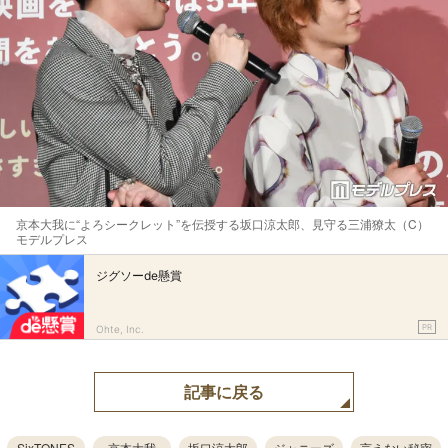
京本大我に“よろシークレット”を伝授する坂口涼太郎、見守る三浦獠太（C）
モデルプレス
ジグソーde懸賞
PR
Ohte, Inc.
記事に戻る
SixTONES
京本大我
坂口涼太郎
ジャニーズ
言えない秘密