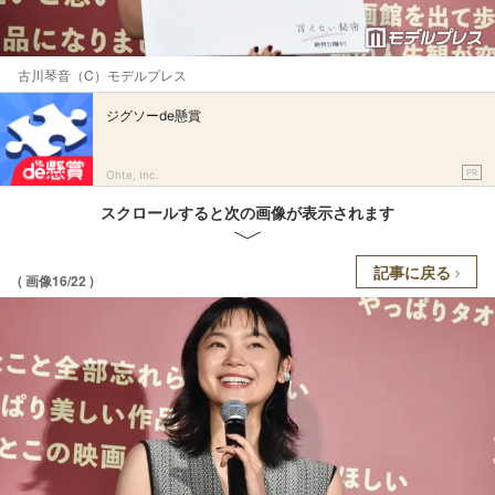
古川琴音（C）モデルプレス
ジグソーde懸賞
PR
Ohte, Inc.
スクロールすると次の画像が表示されます
記事に戻る
( 画像16/22 )