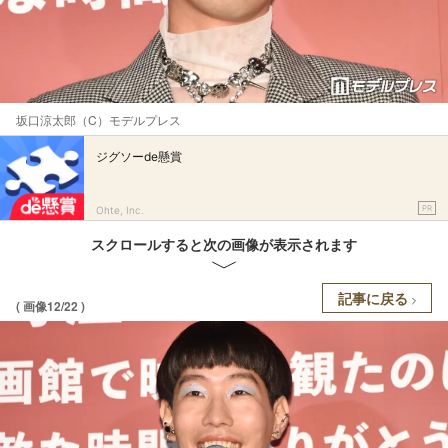
坂口涼太郎（C）モデルプレス
ジグソーde懸賞
PR
Ohte, Inc.
スクロールすると次の画像が表示されます
記事に戻る
( 画像12/22 )