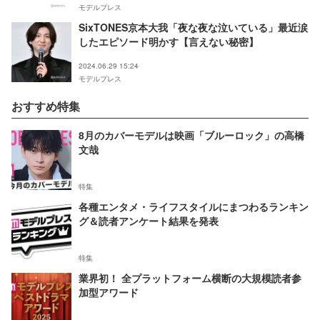
モデルプレス
SixTONES京本大我「夜な夜な泣いている」最近涙
したエピソード明かす【言えない秘密】
2024.06.29 15:24
モデルプレス
おすすめ特集
8月のカバーモデルは映画「ブルーロック」の高橋
文哉
特集
各種エンタメ・ライフスタイルにまつわるランキン
グ＆読者アンケート結果を発表
特集
業界初！ 全プラットフォーム横断の大規模読者参
加型アワード