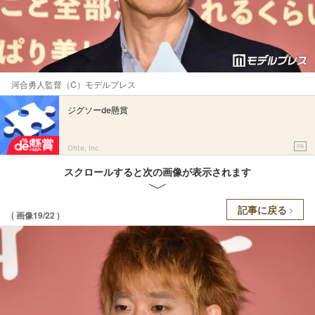
河合勇人監督（C）モデルプレス
ジグソーde懸賞
PR
Ohte, Inc.
スクロールすると次の画像が表示されます
記事に戻る
( 画像19/22 )