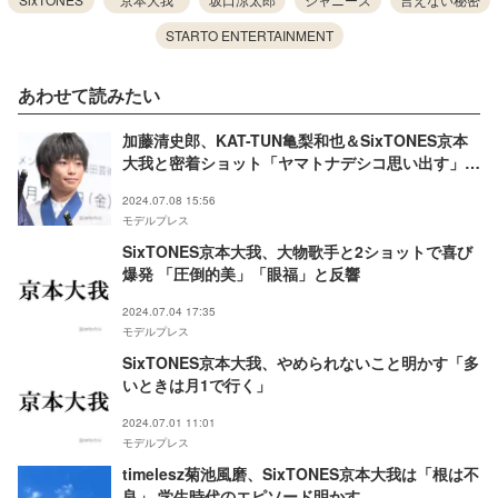
STARTO ENTERTAINMENT
あわせて読みたい
加藤清史郎、KAT-TUN亀梨和也＆SixTONES京本
大我と密着ショット「ヤマトナデシコ思い出す」
「かっこよすぎ」と話題に
2024.07.08 15:56
モデルプレス
SixTONES京本大我、大物歌手と2ショットで喜び
爆発 「圧倒的美」「眼福」と反響
2024.07.04 17:35
モデルプレス
SixTONES京本大我、やめられないこと明かす「多
いときは月1で行く」
2024.07.01 11:01
モデルプレス
timelesz菊池風磨、SixTONES京本大我は「根は不
良」 学生時代のエピソード明かす