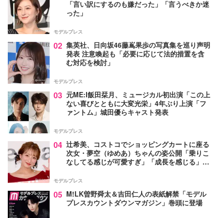
「言い訳にするのも嫌だった」「言うべきか迷
った」
モデルプレス
02
集英社、日向坂46藤嶌果歩の写真集を巡り声明
発表 注意喚起も「必要に応じて法的措置を含
む対応を検討」
モデルプレス
03
元ME:I飯田栞月、ミュージカル初出演「この上
ない喜びとともに大変光栄」4年ぶり上演「フ
ァントム」城田優らキャスト発表
モデルプレス
04
辻希美、コストコでショッピングカートに座る
次女・夢空（ゆめあ）ちゃんの姿公開「乗りこ
なしてる感じが可愛すぎ」「成長を感じる」の
声
モデルプレス
05
M!LK曽野舜太＆吉田仁人の表紙解禁「モデル
プレスカウントダウンマガジン」巻頭に登場