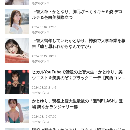
モデルプレス
上智大卒・かとゆり、胸元ざっくりキャミ姿 デコ
ルテ＆色白美肌際立つ
2024.05.02 17:00
モデルプレス
上智大留年していたかとゆり、袴姿で大学卒業を報
告「嘘と思われがちなんですが」
2024.03.27 19:32
モデルプレス
ヒカルYouTubeで話題の上智大生・かとゆり、美
ウエスト＆美脚のぞくブラックコーデ【関西コレク
ション 2024 S／S】
2024.03.20 21:49
モデルプレス
かとゆり、現役上智大生最後の「週刊FLASH」登
場 爽やかランジェリー姿
2024.03.12 07:00
モデルプレス
現役上智大生・かとゆり、スタイル際立つランジェ