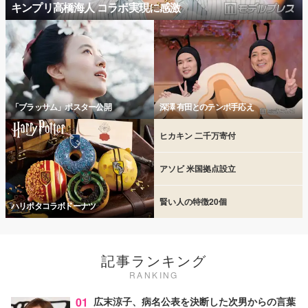
キンプリ高橋海人 コラボ実現に感激
「ブラッサム」ポスター公開
深澤 有田とのテンポ手応え
ヒカキン 二千万寄付
アソビ 米国拠点設立
賢い人の特徴20個
ハリポタコラボドーナツ
記事ランキング
RANKING
01
広末涼子、病名公表を決断した次男からの言葉