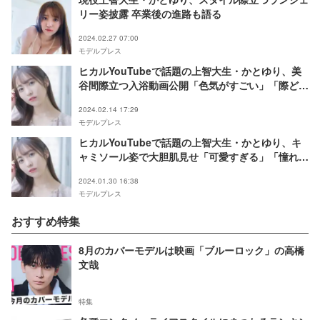
リー姿披露 卒業後の進路も語る
2024.02.27 07:00
モデルプレス
ヒカルYouTubeで話題の上智大生・かとゆり、美
谷間際立つ入浴動画公開「色気がすごい」「際ど
い」と反響続々
2024.02.14 17:29
モデルプレス
ヒカルYouTubeで話題の上智大生・かとゆり、キ
ャミソール姿で大胆肌見せ「可愛すぎる」「憧れの
スタイル」の声
2024.01.30 16:38
モデルプレス
おすすめ特集
8月のカバーモデルは映画「ブルーロック」の高橋
文哉
特集