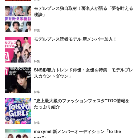
モデルプレス独自取材！著名人が語る「夢を叶える
秘訣」
特集
モデルプレス読者モデル 新メンバー加入！
特集
SNS影響力トレンド俳優・女優を特集「モデルプレ
スカウントダウン」
特集
"史上最大級のファッションフェスタ"TGC情報を
たっぷり紹介
特集
moxymill新メンバーオーディション「to the
nex7」