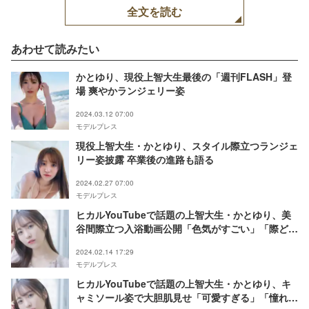
全文を読む
あわせて読みたい
かとゆり、現役上智大生最後の「週刊FLASH」登
場 爽やかランジェリー姿
2024.03.12 07:00
モデルプレス
現役上智大生・かとゆり、スタイル際立つランジェ
リー姿披露 卒業後の進路も語る
2024.02.27 07:00
モデルプレス
ヒカルYouTubeで話題の上智大生・かとゆり、美
谷間際立つ入浴動画公開「色気がすごい」「際ど
い」と反響続々
2024.02.14 17:29
モデルプレス
ヒカルYouTubeで話題の上智大生・かとゆり、キ
ャミソール姿で大胆肌見せ「可愛すぎる」「憧れの