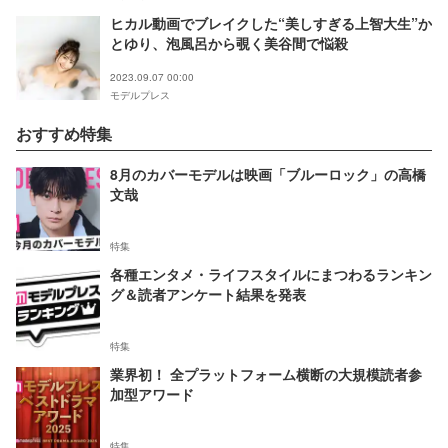
ヒカル動画でブレイクした“美しすぎる上智大生”か
とゆり、泡風呂から覗く美谷間で悩殺
2023.09.07 00:00
モデルプレス
おすすめ特集
8月のカバーモデルは映画「ブルーロック」の高橋
文哉
特集
各種エンタメ・ライフスタイルにまつわるランキン
グ＆読者アンケート結果を発表
特集
業界初！ 全プラットフォーム横断の大規模読者参
加型アワード
特集