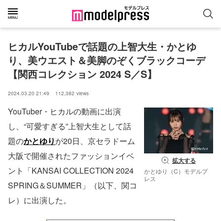
ヒカルYouTubeで話題の上智大生・かとゆ
り、美ウエスト＆美脚のぞくブラックコーデ
【関西コレクション 2024 S／S】
2024.03.20 21:49
112,382
views
YouTuber・ヒカルの動画に出演
し、“可愛すぎる”上智大生として話
題の
かとゆり
が20日、京セラドーム
⼤阪で開催されたファッションイベ
拡大する
ント「KANSAI COLLECTION 2024
かとゆり（C）モデルプ
レス
SPRING＆SUMMER」（以下、関コ
レ）に出演した。