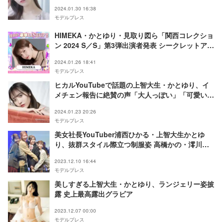
スタイル」の声
2024.01.30 16:38
モデルプレス
HIMEKA・かとゆり・見取り図ら「関西コレクショ
ン 2024 S／S」第3弾出演者発表 シークレットアー
ティストも降臨決定
2024.01.26 18:41
モデルプレス
ヒカルYouTubeで話題の上智大生・かとゆり、イ
メチェン報告に絶賛の声「大人っぽい」「可愛いし
きれい」
2024.01.23 20:26
モデルプレス
美女社長YouTuber浦西ひかる・上智大生かとゆ
り、抜群スタイル際立つ制服姿 高橋かの・澪川舞
香との密着ハグに観客悶絶＜学生ランウェイ＞
2023.12.10 16:44
モデルプレス
美しすぎる上智大生・かとゆり、ランジェリー姿披
露 史上最高露出グラビア
2023.12.07 00:00
モデルプレス