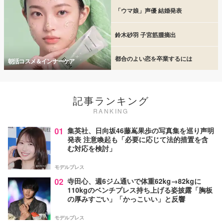
「ウマ娘」声優 結婚発表
鈴木砂羽 子宮筋腫摘出
都合のよい恋を卒業するには
朝活コスメ＆インナーケア
記事ランキング
RANKING
01
集英社、日向坂46藤嶌果歩の写真集を巡り声明
発表 注意喚起も「必要に応じて法的措置を含
む対応を検討」
モデルプレス
02
寺田心、週6ジム通いで体重62kg→82kgに
110kgのベンチプレス持ち上げる姿披露「胸板
の厚みすごい」「かっこいい」と反響
モデルプレス