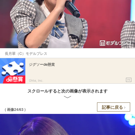
長月翠（C）モデルプレス
ジグソーde懸賞
PR
Ohte, Inc.
スクロールすると次の画像が表示されます
記事に戻る
( 画像24/63 )