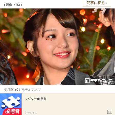
記事に戻る
( 画像14/63 )
長月翠（C）モデルプレス
ジグソーde懸賞
PR
Ohte, Inc.