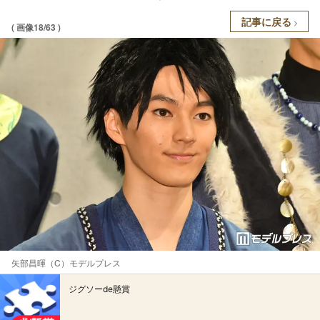
記事に戻る
( 画像18/63 )
矢部昌暉（C）モデルプレス
ジグソーde懸賞