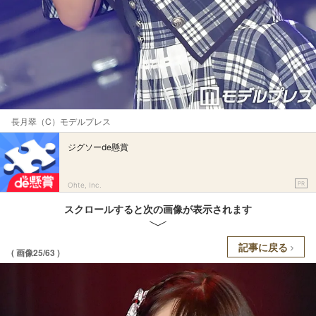
長月翠（C）モデルプレス
ジグソーde懸賞
PR
Ohte, Inc.
スクロールすると次の画像が表示されます
記事に戻る
( 画像25/63 )