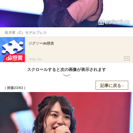
長月翠（C）モデルプレス
ジグソーde懸賞
PR
Ohte, Inc.
スクロールすると次の画像が表示されます
記事に戻る
( 画像23/63 )