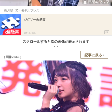
長月翠（C）モデルプレス
ジグソーde懸賞
PR
Ohte, Inc.
スクロールすると次の画像が表示されます
記事に戻る
( 画像22/63 )