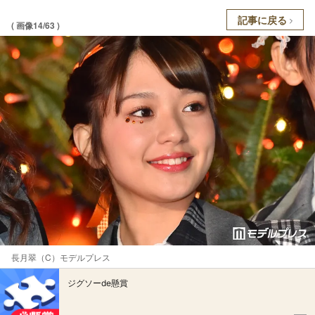
記事に戻る
( 画像14/63 )
長月翠（C）モデルプレス
ジグソーde懸賞