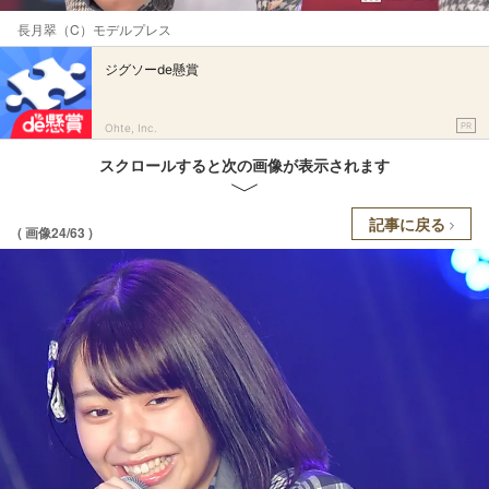
長月翠（C）モデルプレス
ジグソーde懸賞
PR
Ohte, Inc.
スクロールすると次の画像が表示されます
記事に戻る
( 画像24/63 )