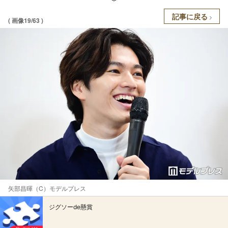
記事に戻る
( 画像19/63 )
矢部昌暉（C）モデルプレス
ジグソーde懸賞