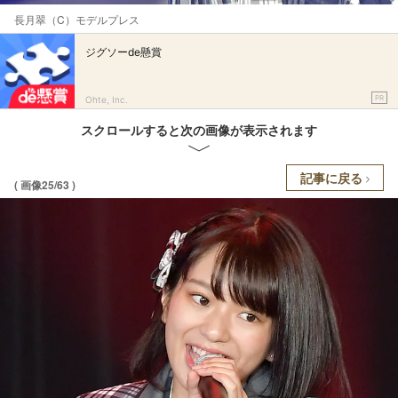
長月翠（C）モデルプレス
ジグソーde懸賞
PR
Ohte, Inc.
スクロールすると次の画像が表示されます
記事に戻る
( 画像25/63 )