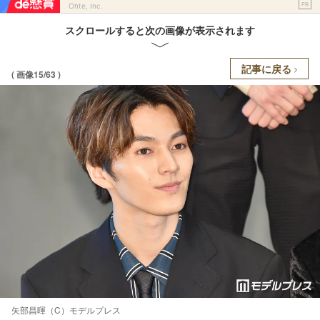
PR
Ohte, Inc.
スクロールすると次の画像が表示されます
記事に戻る
( 画像15/63 )
矢部昌暉（C）モデルプレス