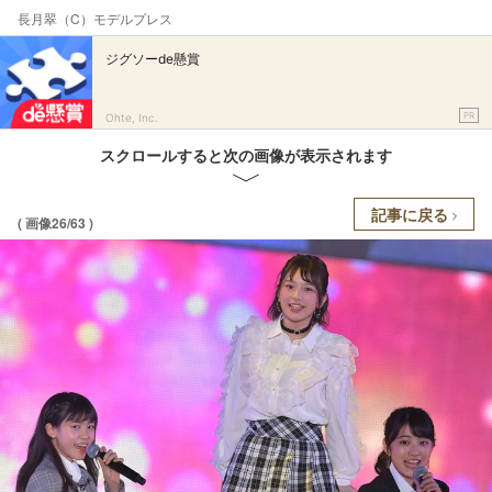
長月翠（C）モデルプレス
ジグソーde懸賞
PR
Ohte, Inc.
スクロールすると次の画像が表示されます
記事に戻る
( 画像26/63 )