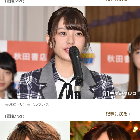
( 画像5/63 )
長月翠（C）モデルプレス
記事に戻る
( 画像1/63 )