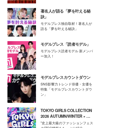
著名人が語る「夢を叶える秘
訣」
モデルプレス独自取材！著名人が
語る「夢を叶える秘訣」
モデルプレス「読者モデル」
モデルプレス読者モデル 新メンバ
ー加入！
モデルプレスカウントダウン
SNS影響力トレンド俳優・女優を
特集「モデルプレスカウントダウ
ン」
TOKYO GIRLS COLLECTION
2026 AUTUMN/WINTER × モ
デルプレス
"史上最大級のファッションフェス
タ"TGC情報をたっぷり紹介