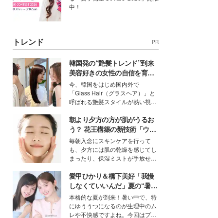
中！
トレンド
PR
韓国発の“艶髪トレンド”到来
美容好きの女性の自信を育む
「ヘアケア事情」って？
今、韓国をはじめ国内外で
「Glass Hair（グラスヘア）」と
呼ばれる艶髪スタイルが熱い視線
を集めています。メイクやファッ
朝より夕方の方が肌がうるお
ションの完成度を高めるベースと
して、“髪そのものの美しさ”に改
う？ 花王構築の新技術「ウォ
めて注目する人が増えている様
ーターキャプチャリングスキ
毎朝入念にスキンケアを行って
子。今回は、そんな憧れの艶やか
ン（捕水肌）」がスキンケア
も、夕方には肌の乾燥を感じてし
な髪を日常で叶える、美容好きの
の常識を変える予感
まったり、保湿ミストが手放せな
女性たちのヘアケア事情を紹介し
いという読者も多いのでは？そん
ます。
愛甲ひかり＆橋下美好「我慢
な美容の常識を大きく変える可能
性を秘めた、革新的な「Water
しなくていいんだ」夏の“暑さ
Capturing Skin（ウォーターキャ
対策”の新しい選択肢とは？
本格的な夏が到来！暑い中で、特
プチャリングスキン：捕水肌）」
にゆううつになるのが生理中のム
技術を、花王が構築した。
レや不快感ですよね。今回はプラ