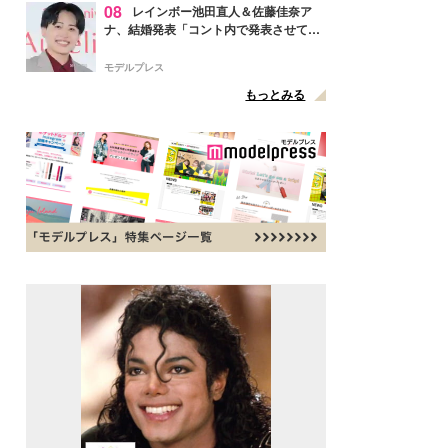
08
レインボー池田直人＆佐藤佳奈ア
ナ、結婚発表「コント内で発表させてい
ただきました」読売テレビ退社は生活拠
点変更のため
モデルプレス
もっとみる