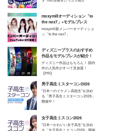
moxymillオーディション「to
the nex7」×モデルプレス
moxymill新メンバーオーディショ
ン「to the nex7」
ディズニープラスのおすすめ
作品をモデルプレスが紹介！
ディズニー作品はもちろん！ 国内
外の人気作がすべて見放題！
【PR】
男子高生ミスターコン2026
“日本一のイケメン高校生”を決め
る「男子高生ミスターコン2026」
開催中！
女子高生ミスコン2026
“日本一かわいい女子高生”を決め
る「女子高生ミスコン2026」開催