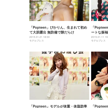
「Popteen」ぴかりん、生まれて初め
「Popt
て大胆露出 無防備で隙だらけ
ートな振袖
到着＞
2015.01.21 18:00
2015.01.11 19
モデルプレス
モデルプレス
「Popteen」モデルが体重・体脂肪率
「Popt