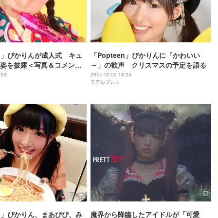
een」ぴかりんが成人式 キュ
「Popteen」ぴかりんに「かわいい
姿を披露＜写真＆コメント
～」の歓声 クリスマスの予定を語る
:54
2014.12.02 18:25
モデルプレス
een」ぴかりん、まあぴぴ、み
魔界から降臨したアイドルが「可愛