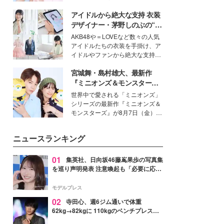
イベートでも仲良しで旅行好きな
アイドルから絶大な支持 衣装
モデル・愛甲ひかりさんと橋下美
好さんを迎えて本音で女子会トー
デザイナー・茅野しのぶの“可
ク。猛暑のお出かけを快適に過ご
愛い”を作る美学＜「シチズン
AKB48や＝LOVEなど数々の人気
すヒントや、2人が感動した夏の
クロスシー」インタビュー＞
アイドルたちの衣装を手掛け、ア
生理の新常識にも迫りました。
イドルやファンから絶大な支持を
得る、株式会社オサレカンパニー
宮城舞・島村雄大、最新作
取締役兼クリエイティブディレク
ター・茅野しのぶ。一人ひとりの
『ミニオンズ＆モンスター
個性に寄り添い、魅力を引き出す
ズ』の魅力熱弁 ハチャメチャ
世界中で愛される「ミニオンズ」
衣装作りは、多くの女性たちに勇
だけじゃない“友情と絆”に感
シリーズの最新作『ミニオンズ＆
気と自信を与え続けている。
動
モンスターズ』が8月7日（金）に
公開。モデルプレスでは、“大のミ
ニオン好き”という共通点を持つモ
ニュースランキング
デルの宮城舞と島村雄大の特別対
談をお届け！それぞれの視点か
ら、今作ならではの魅力や予想外
01
集英社、日向坂46藤嶌果歩の写真集
の感動をもたらす奥深いストーリ
を巡り声明発表 注意喚起も「必要に応じ
ーについて熱く語り合ってもらっ
て法的措置を含む対応を検討」
た。
モデルプレス
02
寺田心、週6ジム通いで体重
62kg→82kgに 110kgのベンチプレス持
ち上げる姿披露「胸板の厚みすごい」