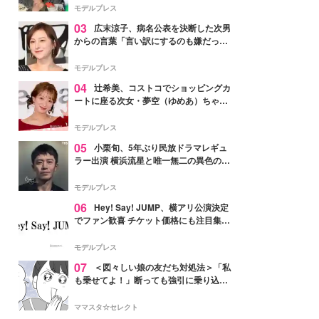
「かっこいい」と反響
モデルプレス
03
広末涼子、病名公表を決断した次男
からの言葉「言い訳にするのも嫌だっ
た」「言うべきか迷った」
モデルプレス
04
辻希美、コストコでショッピングカ
ートに座る次女・夢空（ゆめあ）ちゃん
の姿公開「乗りこなしてる感じが可愛す
ぎ」「成長を感じる」の声
モデルプレス
05
小栗旬、5年ぶり民放ドラマレギュ
ラー出演 横浜流星と唯一無二の異色のバ
ディで初共演【LOST10】
モデルプレス
06
Hey! Say! JUMP、横アリ公演決定
でファン歓喜 チケット価格にも注目集ま
る「激アツ」「平成に戻ったみたい」
モデルプレス
07
＜図々しい娘の友だち対処法＞「私
も乗せてよ！」断っても強引に乗り込ん
でくる友だち【第1話まんが】
ママスタ☆セレクト