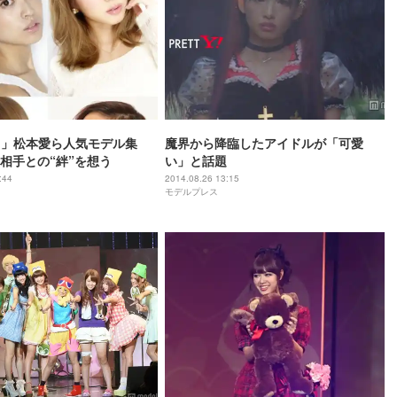
een」松本愛ら人気モデル集
魔界から降臨したアイドルが「可愛
相手との“絆”を想う
い」と話題
:44
2014.08.26 13:15
モデルプレス