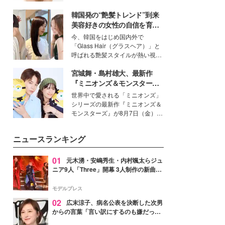
いという読者も多いのでは？そん
韓国発の“艶髪トレンド”到来
な美容の常識を大きく変える可能
性を秘めた、革新的な「Water
美容好きの女性の自信を育む
Capturing Skin（ウォーターキャ
「ヘアケア事情」って？
今、韓国をはじめ国内外で
プチャリングスキン：捕水肌）」
「Glass Hair（グラスヘア）」と
技術を、花王が構築した。
呼ばれる艶髪スタイルが熱い視線
を集めています。メイクやファッ
宮城舞・島村雄大、最新作
ションの完成度を高めるベースと
して、“髪そのものの美しさ”に改
『ミニオンズ＆モンスター
めて注目する人が増えている様
ズ』の魅力熱弁 ハチャメチャ
世界中で愛される「ミニオンズ」
子。今回は、そんな憧れの艶やか
だけじゃない“友情と絆”に感
シリーズの最新作『ミニオンズ＆
な髪を日常で叶える、美容好きの
動
モンスターズ』が8月7日（金）に
女性たちのヘアケア事情を紹介し
公開。モデルプレスでは、“大のミ
ます。
ニオン好き”という共通点を持つモ
ニュースランキング
デルの宮城舞と島村雄大の特別対
談をお届け！それぞれの視点か
ら、今作ならではの魅力や予想外
01
元木湧・安嶋秀生・内村颯太らジュ
の感動をもたらす奥深いストーリ
ニア9人「Three」開幕 3人制作の新曲＆
ーについて熱く語り合ってもらっ
手描きセットに込めた想い「もっと前に
た。
進んで夢を掴みたい」【ゲネプロレポ】
モデルプレス
02
広末涼子、病名公表を決断した次男
からの言葉「言い訳にするのも嫌だっ
た」「言うべきか迷った」