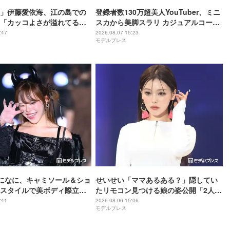
」伊藤愛依海、江の島での
登録者数130万超美人YouTuber、ミニ
「カッコよさが溢れてる」
スカから美脚スラリ カジュアルコーデ
麗」の声
披露に反響「何頭身？」「スタイル良
:47
2026.08.07 15:23
モデルプレス
すぎて見惚れる」
berになに、キャミソール＆ショ
せいせい「ママあるある？」隠してい
スタイルで美ボディ際立つ
たリモコン見つける娘の姿公開「2人と
羨ましい」「肩ライン美し
も可愛い」「ほっこり」の声
:41
2026.08.06 15:06
モデルプレス