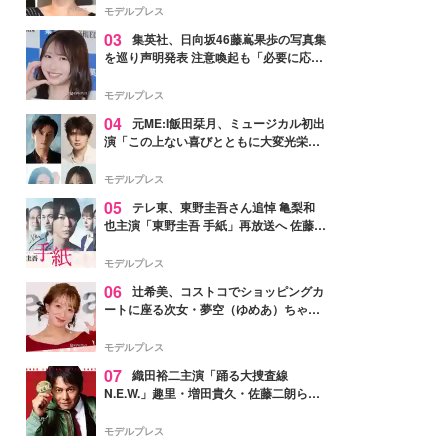
モデルプレス
03
集英社、日向坂46藤嶌果歩の写真集
を巡り声明発表 注意喚起も「必要に応じ
て法的措置を含む対応を検討」
モデルプレス
04
元ME:I飯田栞月、ミュージカル初出
演「この上ない喜びとともに大変光栄」
4年ぶり上演「ファントム」城田優らキ
ャスト発表
モデルプレス
05
テレ東、東野圭吾さん追悼 亀梨和
也主演「東野圭吾 手紙」再放送へ 佐藤隆
太・本田翼・中村倫也ら出演
モデルプレス
06
辻希美、コストコでショッピングカ
ートに座る次女・夢空（ゆめあ）ちゃん
の姿公開「乗りこなしてる感じが可愛す
ぎ」「成長を感じる」の声
モデルプレス
07
織田裕二主演「踊る大捜査線
N.E.W.」趣里・増田貴久・佐藤二朗ら新
メンバー紹介映像解禁 各キャラクター象
徴する“謎のキーワード”も
モデルプレス