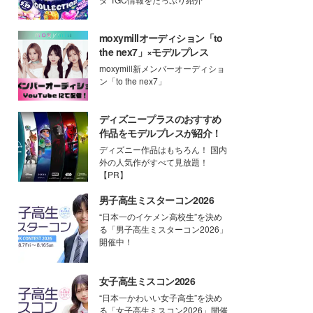
moxymillオーディション「to
the nex7」×モデルプレス
moxymill新メンバーオーディショ
ン「to the nex7」
ディズニープラスのおすすめ
作品をモデルプレスが紹介！
ディズニー作品はもちろん！ 国内
外の人気作がすべて見放題！
【PR】
男子高生ミスターコン2026
“日本一のイケメン高校生”を決め
る「男子高生ミスターコン2026」
開催中！
女子高生ミスコン2026
“日本一かわいい女子高生”を決め
る「女子高生ミスコン2026」開催