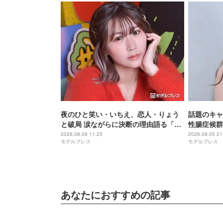
夜のひと笑い・いちえ、恋人・りょう
話題のキャ
と破局 涙ながらに決断の理由語る「フ
性腸症候群
ァンの人とか家族に申し訳ない」2025
発…“どん
2026.08.06 11:25
2026.08.05 21
モデルプレス
モデルプレス
年6月に復縁していた
って大変」
タビュー連載
あなたにおすすめの記事