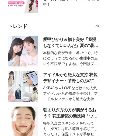
中！
トレンド
PR
愛甲ひかり＆橋下美好「我慢
しなくていいんだ」夏の“暑さ
対策”の新しい選択肢とは？
本格的な夏が到来！暑い中で、特
にゆううつになるのが生理中のム
レや不快感ですよね。今回はプラ
イベートでも仲良しで旅行好きな
アイドルから絶大な支持 衣装
モデル・愛甲ひかりさんと橋下美
好さんを迎えて本音で女子会トー
デザイナー・茅野しのぶの“可
ク。猛暑のお出かけを快適に過ご
愛い”を作る美学＜「シチズン
AKB48や＝LOVEなど数々の人気
すヒントや、2人が感動した夏の
クロスシー」インタビュー＞
アイドルたちの衣装を手掛け、ア
生理の新常識にも迫りました。
イドルやファンから絶大な支持を
得る、株式会社オサレカンパニー
朝より夕方の方が肌がうるお
取締役兼クリエイティブディレク
ター・茅野しのぶ。一人ひとりの
う？ 花王構築の新技術「ウォ
個性に寄り添い、魅力を引き出す
ーターキャプチャリングスキ
毎朝入念にスキンケアを行って
衣装作りは、多くの女性たちに勇
ン（捕水肌）」がスキンケア
も、夕方には肌の乾燥を感じてし
気と自信を与え続けている。
の常識を変える予感
まったり、保湿ミストが手放せな