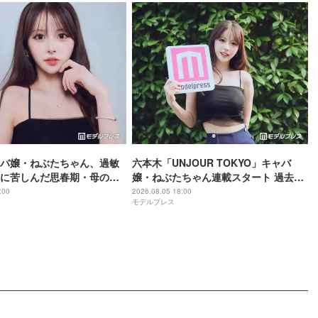
バ嬢・ねぶたちゃん、過敏
六本木「UNJOUR TOKYO」キャバ
に苦しんだ思春期・母の蒸
嬢・ねぶたちゃん連載スタート 過去の
底からの脱出劇”「生きるの
葛藤・美の秘訣・素顔に迫る
:00
2026.08.05 18:00
モデルプレス
人生変えた言葉とは【イン
Vol.1】