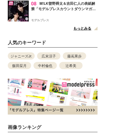
08
M!LK曽野舜太＆吉田仁人の表紙解
禁「モデルプレスカウントダウンマガジ
ン」巻頭に登場
モデルプレス
もっとみる
人気のキーワード
ジャニーズJr.
広末涼子
藤嶌果歩
飯田栞月
中村倫也
辻希美
画像ランキング