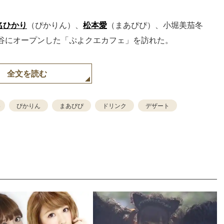
名ひかり
（ぴかりん）、
松本愛
（まあぴぴ）、小堀美茄冬
谷にオープンした「ぷよクエカフェ」を訪れた。
全文を読む
冬
ぴかりん
まあぴぴ
ドリンク
デザート