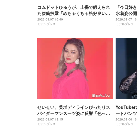
コムドットひゅうが、上裸で鍛えられ
「今日好き
た腹筋披露「めちゃくちゃ格好良い」
水着姿公開
「ビジュ爆発してる」の声
「くびれ綺
2026.08.07 16:49
2026.08.07 16
モデルプレス
モデルプレス
せいせい、美ボディラインぴったりス
YouTu
パイダーマンスーツ姿に反響「色っぽ
ートパンツ
すぎる」「スタイル女神」の声
「脚綺麗で
2026.08.07 13:15
2026.08.06 16
モデルプレス
モデルプレス
すぎ」