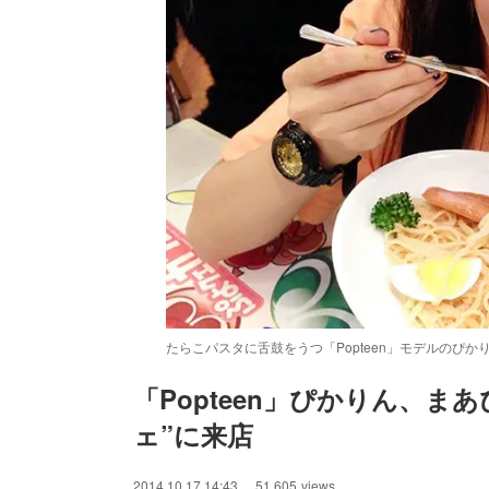
たらこパスタに舌鼓をうつ「Popteen」モデルのぴ
「Popteen」ぴかりん、
ェ”に来店
/
Unmute
2014.10.17 14:43
51,605
views