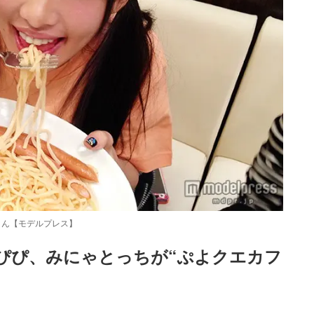
かりん【モデルプレス】
まあぴぴ、みにゃとっちが“ぷよクエカフ
Loaded
:
52.23%