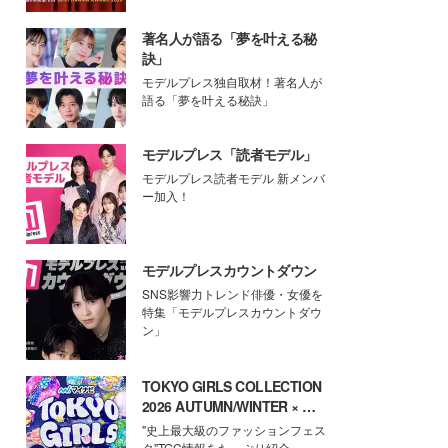
著名人が語る「夢を叶える秘
訣」
モデルプレス独自取材！著名人が
語る「夢を叶える秘訣」
モデルプレス「読者モデル」
モデルプレス読者モデル 新メンバ
ー加入！
モデルプレスカウントダウン
SNS影響力トレンド俳優・女優を
特集「モデルプレスカウントダウ
ン」
TOKYO GIRLS COLLECTION
2026 AUTUMN/WINTER × モ
デルプレス
"史上最大級のファッションフェス
タ"TGC情報をたっぷり紹介