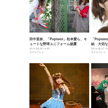
田中里奈、「Popteen」松本愛ら、キ
「Popt
ュートな野球ユニフォーム披露
結 大切な
2014.08.29 14:55
2014.08.27 13
モデルプレス
モデルプレス