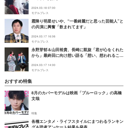
2024.03.18 07:00
モデルプレス
霜降り明星せいや、“一番綺麗だと思った芸能人”と
の共演に興奮「飲まれてます」
2024.03.17 16:06
モデルプレス
永野芽郁＆山田裕貴、長崎に凱旋「君が心をくれた
から」最終回に向け想い語る「想い、想われること
の尊さを」
2024.03.17 14:00
モデルプレス
おすすめ特集
8月のカバーモデルは映画「ブルーロック」の高橋
文哉
特集
各種エンタメ・ライフスタイルにまつわるランキン
グ＆読者アンケート結果を発表