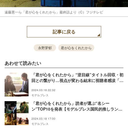
遠藤憲一ら「君が心をくれたから」最終話より（C）フジテレビ
記事に戻る
永野芽郁
君が心をくれたから
あわせて読みたい
「君が心をくれたから」“逆目線”タイトル回収・初
回との繋がり…視点が変わる結末に視聴者感涙「鳥
肌」「やっと意味がわかった」
2024.03.18 22:32
モデルプレス
「君が心をくれたから」読者が選ぶ“名シー
ン”TOP10を発表【モデルプレス国民的推しランキ
ング】
2024.03.18 17:00
モデルプレス