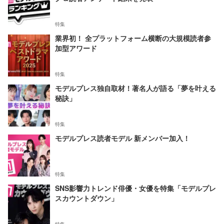
特集
業界初！ 全プラットフォーム横断の大規模読者参
加型アワード
特集
モデルプレス独自取材！著名人が語る「夢を叶える
秘訣」
特集
モデルプレス読者モデル 新メンバー加入！
特集
SNS影響力トレンド俳優・女優を特集「モデルプレ
スカウントダウン」
特集