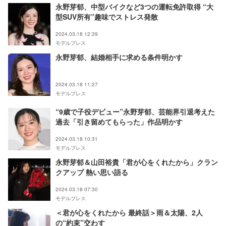
永野芽郁、中型バイクなど3つの運転免許取得 “大
型SUV所有”趣味でストレス発散
2024.03.18 12:39
モデルプレス
永野芽郁、結婚相手に求める条件明かす
2024.03.18 11:27
モデルプレス
“9歳で子役デビュー”永野芽郁、芸能界引退考えた
過去「引き留めてもらった」作品明かす
2024.03.18 10:31
モデルプレス
永野芽郁＆山田裕貴「君が心をくれたから」クラン
クアップ 熱い思い語る
2024.03.18 07:30
モデルプレス
＜君が心をくれたから 最終話＞雨＆太陽、2人
の“約束”交わす