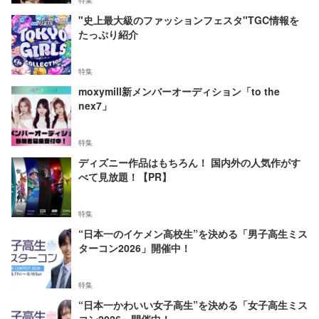
"史上最大級のファッションフェスタ"TGC情報を
たっぷり紹介
特集
moxymill新メンバーオーディション「to the
nex7」
特集
ディズニー作品はもちろん！ 国内外の人気作がす
べて見放題！【PR】
特集
“日本一のイケメン高校生”を決める「男子高生ミス
ターコン2026」開催中！
特集
“日本一かわいい女子高生”を決める「女子高生ミス
コン2026」開催中！