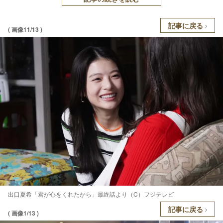
記事に戻る
( 画像11/13 )
出口夏希「君が心をくれたから」最終話より（C）フジテレビ
記事に戻る
( 画像1/13 )