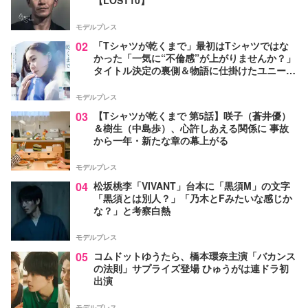
【LOST10】
モデルプレス
02
「Tシャツが乾くまで」最初はTシャツではな
かった「一気に“不倫感”が上がりませんか？」
タイトル決定の裏側＆物語に仕掛けたユニーク
な視点【脚本家・生方美久氏インタビュー】
モデルプレス
03
【Tシャツが乾くまで 第5話】咲子（蒼井優）
＆樹生（中島歩）、心許しあえる関係に 事故
から一年・新たな章の幕上がる
モデルプレス
04
松坂桃李「VIVANT」台本に「黒須M」の文字
「黒須とは別人？」「乃木とFみたいな感じか
な？」と考察白熱
モデルプレス
05
コムドットゆうたら、橋本環奈主演「バカンス
の法則」サプライズ登場 ひゅうがは連ドラ初
出演
モデルプレス