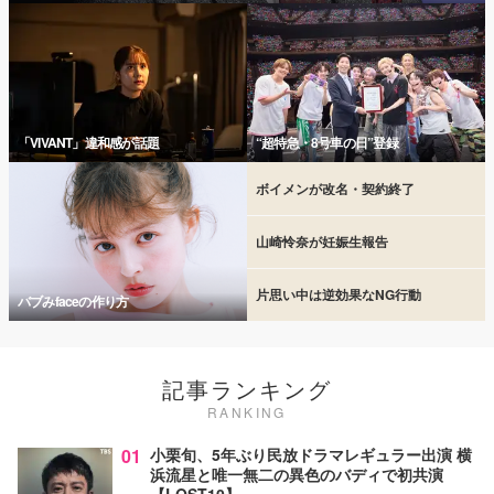
「VIVANT」違和感が話題
“超特急・8号車の日”登録
ボイメンが改名・契約終了
山崎怜奈が妊娠生報告
片思い中は逆効果なNG行動
バブみfaceの作り方
記事ランキング
RANKING
01
小栗旬、5年ぶり民放ドラマレギュラー出演 横
浜流星と唯一無二の異色のバディで初共演