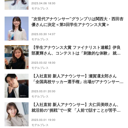
2023.04.06 18:00
モデルプレス
”次世代アナウンサー”グランプリは関西大・西田杏
優さんに決定＜第3回学生アナウンス大賞＞
2023.03.30 14:07
モデルプレス
【学生アナウンス大賞 ファイナリスト連載】伊良
部夏輝さん、コンテストは「刺激的な体験」 就職
活動に活きるスキルを磨く機会に
2023.03.02 18:00
モデルプレス
【入社直前 新人アナウンサー】瀬賀凜太郎さん
「全国高校サッカー選手権」出場がアナウンサーへ
の第一歩に 就活で活きた経験も語る＜学生アナウ
2023.03.01 20:00
ンス大賞 ファイナリスト連載＞
モデルプレス
【入社直前 新人アナウンサー】大仁田美咲さん、
就活前の“挑戦”で一変 「人前で話すことが苦手」
からアナウンサーになるまでの軌跡＜学生アナウン
2023.03.01 19:00
ス大賞 ファイナリスト連載＞
モデルプレス