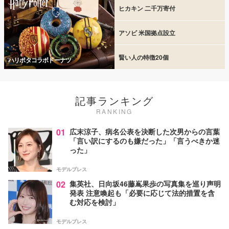
ヒカキン 二千万寄付
アソビ 米国拠点設立
賢い人の特徴20個
ハリポタコラボドーナツ
記事ランキング
RANKING
01
広末涼子、病名公表を決断した次男からの言葉
「言い訳にするのも嫌だった」「言うべきか迷
った」
モデルプレス
02
集英社、日向坂46藤嶌果歩の写真集を巡り声明
発表 注意喚起も「必要に応じて法的措置を含
む対応を検討」
モデルプレス