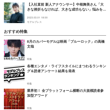
【入社直前 新人アナウンサー】中根舞美さん「大
きな挫折もなければ、大きな成功もない」悩みを乗
り越えたアナウンス就活秘話＜学生アナウンス大賞
2023.03.01 18:00
ファイナリスト連載＞
モデルプレス
おすすめ特集
8月のカバーモデルは映画「ブルーロック」の高橋
文哉
特集
各種エンタメ・ライフスタイルにまつわるランキン
グ＆読者アンケート結果を発表
特集
業界初！ 全プラットフォーム横断の大規模読者参
加型アワード
特集