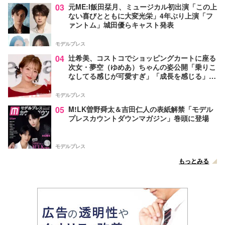
03
元ME:I飯田栞月、ミュージカル初出演「この上
ない喜びとともに大変光栄」4年ぶり上演「フ
ァントム」城田優らキャスト発表
モデルプレス
04
辻希美、コストコでショッピングカートに座る
次女・夢空（ゆめあ）ちゃんの姿公開「乗りこ
なしてる感じが可愛すぎ」「成長を感じる」の
声
モデルプレス
05
M!LK曽野舜太＆吉田仁人の表紙解禁「モデル
プレスカウントダウンマガジン」巻頭に登場
モデルプレス
もっとみる