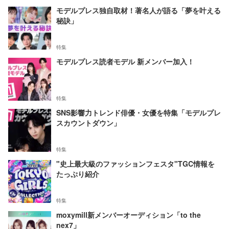
モデルプレス独自取材！著名人が語る「夢を叶える
秘訣」
特集
モデルプレス読者モデル 新メンバー加入！
特集
SNS影響力トレンド俳優・女優を特集「モデルプレ
スカウントダウン」
特集
"史上最大級のファッションフェスタ"TGC情報を
たっぷり紹介
特集
moxymill新メンバーオーディション「to the
nex7」