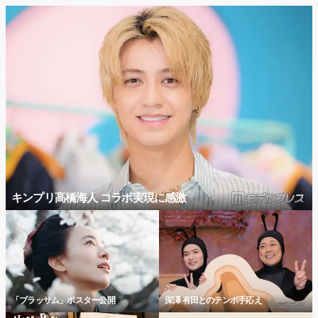
キンプリ高橋海人 コラボ実現に感激
「ブラッサム」ポスター公開
深澤 有田とのテンポ手応え