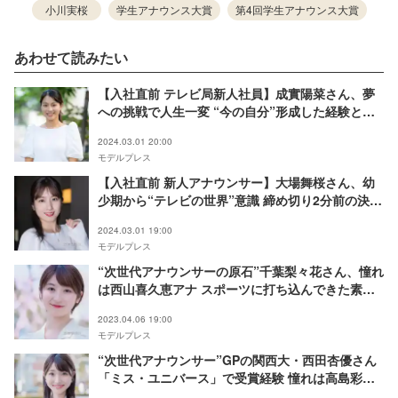
小川実桜
学生アナウンス大賞
第4回学生アナウンス大賞
あわせて読みたい
【入社直前 テレビ局新人社員】成實陽菜さん、夢
への挑戦で人生一変 “今の自分”形成した経験とは
＜学生アナウンス大賞 ファイナリスト連載＞
2024.03.01 20:00
モデルプレス
【入社直前 新人アナウンサー】大場舞桜さん、幼
少期から“テレビの世界”意識 締め切り2分前の決断
が人生の転機に＜学生アナウンス大賞 ファイナリ
2024.03.01 19:00
スト連載＞
モデルプレス
“次世代アナウンサーの原石”千葉梨々花さん、憧れ
は西山喜久恵アナ スポーツに打ち込んできた素顔
に迫る＜第3回学生アナウンス大賞 モデルプレス賞
2023.04.06 19:00
＞
モデルプレス
“次世代アナウンサー”GPの関西大・西田杏優さん
「ミス・ユニバース」で受賞経験 憧れは高島彩ア
ナ＜第3回学生アナウンス大賞＞