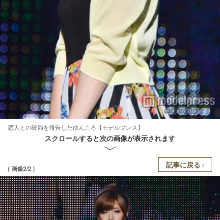
恋人との破局を報告したゆんころ【モデルプレス】
スクロールすると次の画像が表示されます
記事に戻る
( 画像2/2 )