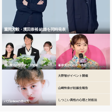
重岡大毅・濱田崇裕 結婚を同時発表
福山雅治がサプライズ登場
峯岸 夫からのキス告白
大野智がイベント開催
山崎怜奈が妊娠生報告
しつこい異性の心理と対処法
バブみfaceの作り方