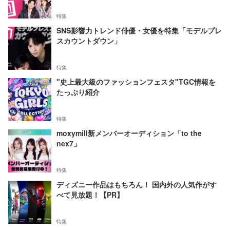
特集
SNS影響力トレンド俳優・女優を特集「モデルプレ
スカウントダウン」
特集
"史上最大級のファッションフェスタ"TGC情報を
たっぷり紹介
特集
moxymill新メンバーオーディション「to the
nex7」
特集
ディズニー作品はもちろん！ 国内外の人気作がす
べて見放題！【PR】
特集