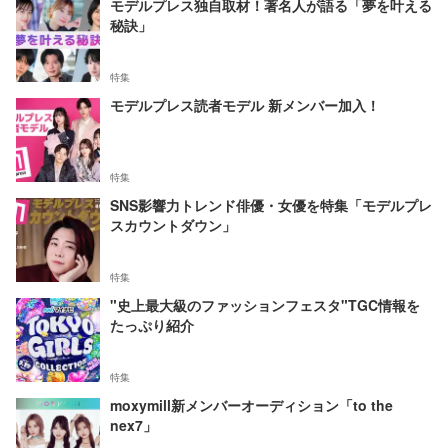
モデルプレス独自取材！著名人が語る「夢を叶える
秘訣」
特集
モデルプレス読者モデル 新メンバー加入！
特集
SNS影響力トレンド俳優・女優を特集「モデルプレ
スカウントダウン」
特集
"史上最大級のファッションフェスタ"TGC情報を
たっぷり紹介
特集
moxymill新メンバーオーディション「to the
nex7」