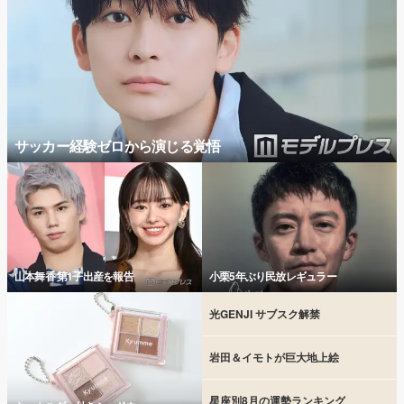
サッカー経験ゼロから演じる覚悟
山本舞香 第1子出産を報告
小栗5年ぶり民放レギュラー
光GENJI サブスク解禁
岩田＆イモトが巨大地上絵
星座別8月の運勢ランキング