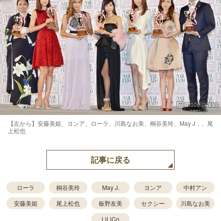
【左から】安藤美姫、ヨンア、ローラ、川島なお美、桐谷美玲、May J．、尾
上松也
記事に戻る
ローラ
桐谷美玲
May J.
ヨンア
中村アン
安藤美姫
尾上松也
板野友美
セクシー
川島なお美
LiLiCo