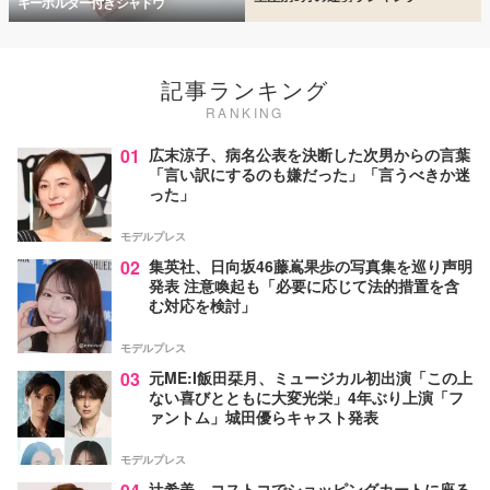
キーホルダー付きシャドウ
記事ランキング
RANKING
01
広末涼子、病名公表を決断した次男からの言葉
「言い訳にするのも嫌だった」「言うべきか迷
った」
モデルプレス
02
集英社、日向坂46藤嶌果歩の写真集を巡り声明
発表 注意喚起も「必要に応じて法的措置を含
む対応を検討」
モデルプレス
03
元ME:I飯田栞月、ミュージカル初出演「この上
ない喜びとともに大変光栄」4年ぶり上演「フ
ァントム」城田優らキャスト発表
モデルプレス
辻希美、コストコでショッピングカートに座る