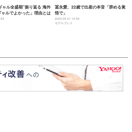
ギャル全盛期”振り返る 海外
冨永愛、22歳で出産の本音「辞める覚
ギャルでよかった」理由とは
悟で」
:53
2023.05.01 12:00
モデルプレス