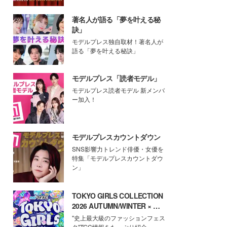
著名人が語る「夢を叶える秘
訣」
モデルプレス独自取材！著名人が
語る「夢を叶える秘訣」
モデルプレス「読者モデル」
モデルプレス読者モデル 新メンバ
ー加入！
モデルプレスカウントダウン
SNS影響力トレンド俳優・女優を
特集「モデルプレスカウントダウ
ン」
TOKYO GIRLS COLLECTION
2026 AUTUMN/WINTER × モ
デルプレス
"史上最大級のファッションフェス
タ"TGC情報をたっぷり紹介