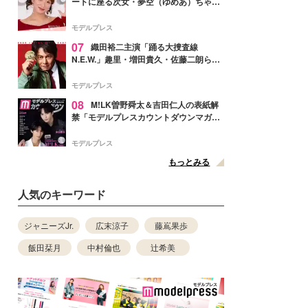
ートに座る次女・夢空（ゆめあ）ちゃん
の姿公開「乗りこなしてる感じが可愛す
ぎ」「成長を感じる」の声
モデルプレス
07
織田裕二主演「踊る大捜査線
N.E.W.」趣里・増田貴久・佐藤二朗ら新
メンバー紹介映像解禁 各キャラクター象
徴する“謎のキーワード”も
モデルプレス
08
M!LK曽野舜太＆吉田仁人の表紙解
禁「モデルプレスカウントダウンマガジ
ン」巻頭に登場
モデルプレス
もっとみる
人気のキーワード
ジャニーズJr.
広末涼子
藤嶌果歩
飯田栞月
中村倫也
辻希美