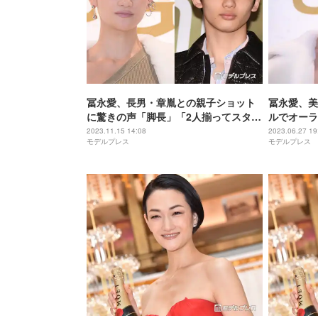
冨永愛、長男・章胤との親子ショット
冨永愛、美
に驚きの声「脚長」「2人揃ってスタイ
ルでオーラ
ル良すぎ」
FLAGSHI
2023.11.15 14:08
2023.06.27 19
モデルプレス
モデルプレス