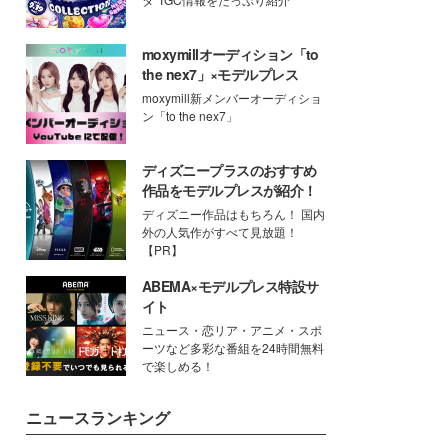
moxymillオーディション「to
the nex7」×モデルプレス
moxymill新メンバーオーディショ
ン「to the nex7」
ディズニープラスのおすすめ
作品をモデルプレスが紹介！
ディズニー作品はもちろん！ 国内
外の人気作がすべて見放題！
【PR】
ABEMA×モデルプレス特設サ
イト
ニュース・恋リア・アニメ・スポ
ーツなど多彩な番組を24時間無料
で楽しめる！
ニュースランキング