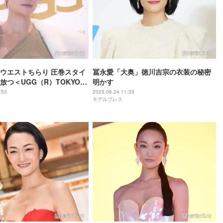
ウエストちらり 圧巻スタイ
冨永愛「大奥」徳川吉宗の衣装の秘密
放つ＜UGG（R）TOKYO
明かす
P STORE＞
:53
2023.06.24 11:33
モデルプレス