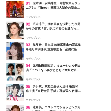
01
元木湧・安嶋秀生・内村颯太らジュ
ニア9人「Three」開幕 3人制作の新曲＆
手描きセットに込めた想い「もっと前に
進んで夢を掴みたい」【ゲネプロレポ】
モデルプレス
02
広末涼子、病名公表を決断した次男
からの言葉「言い訳にするのも嫌だっ
た」「言うべきか迷った」
モデルプレス
03
集英社、日向坂46藤嶌果歩の写真集
を巡り声明発表 注意喚起も「必要に応じ
て法的措置を含む対応を検討」
モデルプレス
04
元ME:I飯田栞月、ミュージカル初出
演「この上ない喜びとともに大変光栄」
4年ぶり上演「ファントム」城田優らキ
ャスト発表
モデルプレス
05
テレ東、東野圭吾さん追悼 亀梨和
也主演「東野圭吾 手紙」再放送へ 佐藤隆
太・本田翼・中村倫也ら出演
モデルプレス
06
辻希美、コストコでショッピングカ