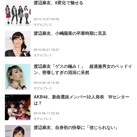
渡辺麻友、8変化で魅せる
2014.10.07 04:00
モデルプレス
渡辺麻友、小嶋陽菜の卒業時期に言及
2014.09.21 18:27
モデルプレス
渡辺麻友「ゲスの極み！」 超過激男女のベッドイ
ン、密着しすぎの混浴に呆然
2014.09.18 14:35
モデルプレス
AKB48、新曲選抜メンバー32人発表 Wセンター
は？
2014.09.17 22:43
モデルプレス
渡辺麻友、自身初の快挙に「信じられない」