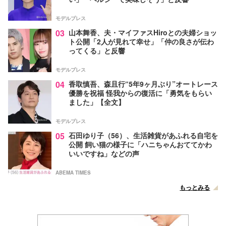
モデルプレス
03
山本舞香、夫・マイファスHiroとの夫婦ショッ
ト公開「2人が見れて幸せ」「仲の良さが伝わ
ってくる」と反響
モデルプレス
04
香取慎吾、森且行“5年9ヶ月ぶり”オートレース
優勝を祝福 怪我からの復活に「勇気をもらい
ました」【全文】
モデルプレス
05
石田ゆり子（56）、生活雑貨があふれる自宅を
公開 飼い猫の様子に「ハニちゃんおててかわ
いいですね」などの声
ABEMA TIMES
もっとみる