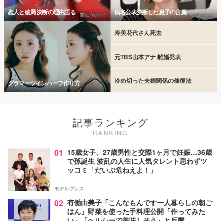
恋人と破局 決断の理由語る
病名公表決断した息子の言葉
寿美花代さん死去
元TBS山本アナ 離婚発表
冷め切った夫婦関係の修復法
グラマーツインハーフ作り方
記事ランキング
RANKING
01
15歳女子、27歳男性と交際1ヶ月で妊娠…36歳
で孫誕生 波乱の人生に人気タレント思わずツ
ッコミ「だいぶ危ねえよ！」
モデルプレス
02
有働由美子「こんなもんです一人暮らしの朝ご
はん」野菜を使った手料理公開「作ってみた
い」「ヘルシーで美味しそう」と反響