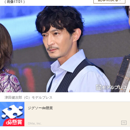
( 画像17/21 )
津田健次郎（C）モデルプレス
ジグソーde懸賞
PR
Ohte, Inc.