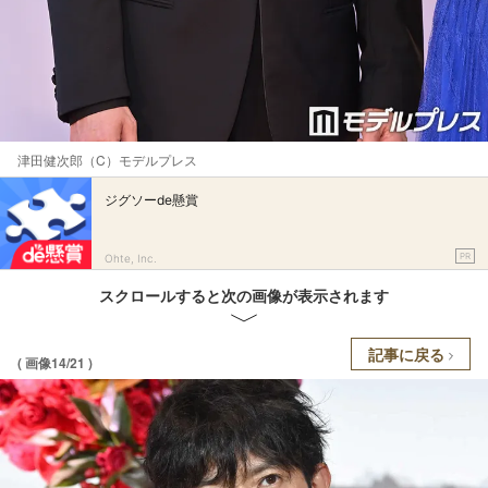
津田健次郎（C）モデルプレス
ジグソーde懸賞
PR
Ohte, Inc.
スクロールすると次の画像が表示されます
記事に戻る
( 画像14/21 )