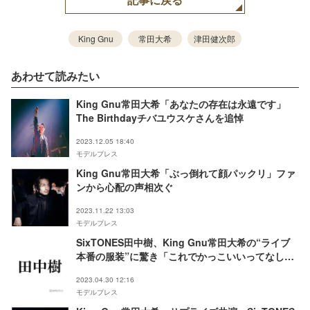
King Gnu
常田大希
津田健次郎
あわせて読みたい
King Gnu常田大希「あなたの存在は永遠です」
The Birthdayチバユウスケさんを追悼
2023.12.05 18:40
モデルプレス
King Gnu常田大希「ぶっ倒れて顔パックリ」ファ
ンから心配の声相次ぐ
2023.11.22 13:03
モデルプレス
SixTONES田中樹、King Gnu常田大希の“ライブ
本番の服装”に驚き「これでかっこいいってなしじ
ゃない？」
2023.04.30 12:16
モデルプレス