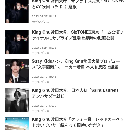
King Gnu常田大希、サプライズ共演・SixTONES
との“次回コラボ”に意欲
2023.04.27 18:42
モデルプレス
King Gnu常田大希、SixTONES東京ドーム公演フ
ァイナルにサプライズ登場 出演時の動画公開
2023.04.24 16:08
モデルプレス
Stray Kidsハン、King Gnu常田大希プロデュー
ス“入手困難”スニーカー着用 本人も反応で話題に
「曲聴くのかな」「いつかコラボ見たい」
2023.02.10 18:45
モデルプレス
King Gnu常田大希、日本人初「Saint Laurent」
アンバサダー就任
2023.02.10 17:00
モデルプレス
King Gnu常田大希「グラミー賞」レッドカーペッ
ト歩いていた「縁あって招待いただき」