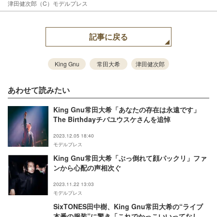
津田健次郎（C）モデルプレス
記事に戻る
King Gnu
常田大希
津田健次郎
あわせて読みたい
King Gnu常田大希「あなたの存在は永遠です」
The Birthdayチバユウスケさんを追悼
2023.12.05 18:40
モデルプレス
King Gnu常田大希「ぶっ倒れて顔パックリ」ファ
ンから心配の声相次ぐ
2023.11.22 13:03
モデルプレス
SixTONES田中樹、King Gnu常田大希の“ライブ
本番の服装”に驚き「これでかっこいいってなしじ