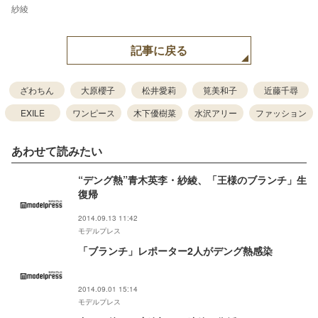
紗綾
記事に戻る
ざわちん
大原櫻子
松井愛莉
筧美和子
近藤千尋
EXILE
ワンピース
木下優樹菜
水沢アリー
ファッション
あわせて読みたい
“デング熱”青木英李・紗綾、「王様のブランチ」生
復帰
2014.09.13 11:42
モデルプレス
「ブランチ」レポーター2人がデング熱感染
2014.09.01 15:14
モデルプレス