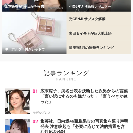
山本舞香 第1子出産を報告
小栗5年ぶり民放レギュラー
光GENJI サブスク解禁
岩田＆イモトが巨大地上絵
星座別8月の運勢ランキング
キーホルダー付きシャドウ
記事ランキング
RANKING
01
広末涼子、病名公表を決断した次男からの言葉
「言い訳にするのも嫌だった」「言うべきか迷
った」
モデルプレス
02
集英社、日向坂46藤嶌果歩の写真集を巡り声明
発表 注意喚起も「必要に応じて法的措置を含
む対応を検討」