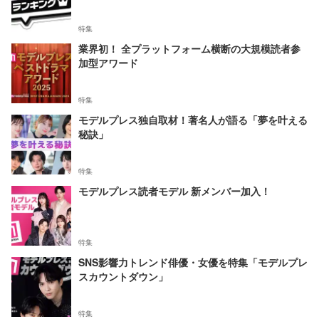
特集
業界初！ 全プラットフォーム横断の大規模読者参
加型アワード
特集
モデルプレス独自取材！著名人が語る「夢を叶える
秘訣」
特集
モデルプレス読者モデル 新メンバー加入！
特集
SNS影響力トレンド俳優・女優を特集「モデルプレ
スカウントダウン」
特集