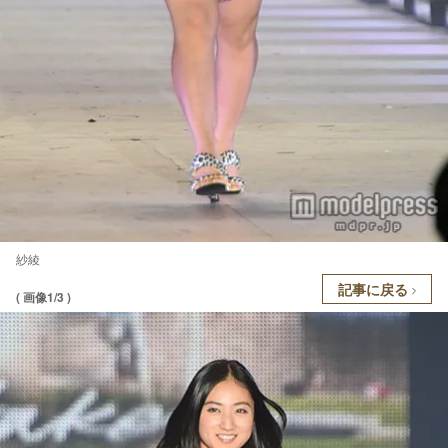
紗綾
記事に戻る
( 画像1/3 )