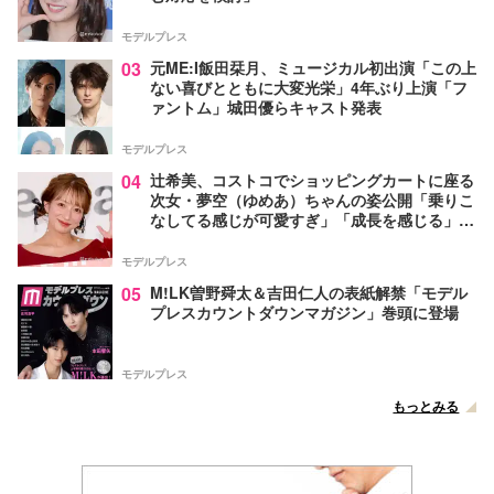
モデルプレス
03
元ME:I飯田栞月、ミュージカル初出演「この上
ない喜びとともに大変光栄」4年ぶり上演「フ
ァントム」城田優らキャスト発表
モデルプレス
04
辻希美、コストコでショッピングカートに座る
次女・夢空（ゆめあ）ちゃんの姿公開「乗りこ
なしてる感じが可愛すぎ」「成長を感じる」の
声
モデルプレス
05
M!LK曽野舜太＆吉田仁人の表紙解禁「モデル
プレスカウントダウンマガジン」巻頭に登場
モデルプレス
もっとみる