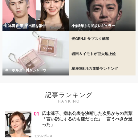
山本舞香 第1子出産を報告
小栗5年ぶり民放レギュラー
光GENJI サブスク解禁
岩田＆イモトが巨大地上絵
星座別8月の運勢ランキング
キーホルダー付きシャドウ
記事ランキング
RANKING
01
広末涼子、病名公表を決断した次男からの言葉
「言い訳にするのも嫌だった」「言うべきか迷
った」
モデルプレス