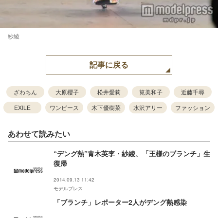
紗綾
記事に戻る
ざわちん
大原櫻子
松井愛莉
筧美和子
近藤千尋
EXILE
ワンピース
木下優樹菜
水沢アリー
ファッション
あわせて読みたい
“デング熱”青木英李・紗綾、「王様のブランチ」生
復帰
2014.09.13 11:42
モデルプレス
「ブランチ」レポーター2人がデング熱感染