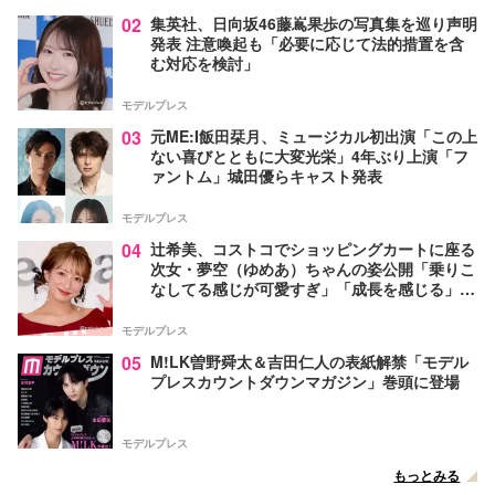
02
集英社、日向坂46藤嶌果歩の写真集を巡り声明
発表 注意喚起も「必要に応じて法的措置を含
む対応を検討」
モデルプレス
03
元ME:I飯田栞月、ミュージカル初出演「この上
ない喜びとともに大変光栄」4年ぶり上演「フ
ァントム」城田優らキャスト発表
モデルプレス
04
辻希美、コストコでショッピングカートに座る
次女・夢空（ゆめあ）ちゃんの姿公開「乗りこ
なしてる感じが可愛すぎ」「成長を感じる」の
声
モデルプレス
05
M!LK曽野舜太＆吉田仁人の表紙解禁「モデル
プレスカウントダウンマガジン」巻頭に登場
モデルプレス
もっとみる