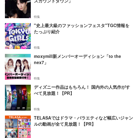
スカウントダウン」
特集
"史上最大級のファッションフェスタ"TGC情報を
たっぷり紹介
特集
moxymill新メンバーオーディション「to the
nex7」
特集
ディズニー作品はもちろん！ 国内外の人気作がす
べて見放題！【PR】
特集
TELASAではドラマ・バラエティなど幅広いジャン
ルの動画が全て見放題！【PR】