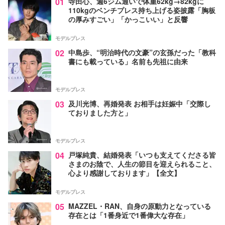
01
寺田心、週6ジム通いで体重62kg→82kgに
110kgのベンチプレス持ち上げる姿披露「胸板
の厚みすごい」「かっこいい」と反響
モデルプレス
02
中島歩、“明治時代の文豪”の玄孫だった「教科
書にも載っている」名前も先祖に由来
モデルプレス
03
及川光博、再婚発表 お相手は妊娠中「交際し
ておりました方と」
モデルプレス
04
戸塚純貴、結婚発表「いつも支えてくださる皆
さまのお陰で、人生の節目を迎えられること、
心より感謝しております」【全文】
モデルプレス
05
MAZZEL・RAN、自身の原動力となっている
存在とは「1番身近で1番偉大な存在」