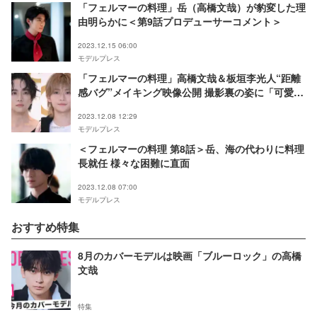
「フェルマーの料理」岳（高橋文哉）が豹変した理
由明らかに＜第9話プロデューサーコメント＞
2023.12.15 06:00
モデルプレス
「フェルマーの料理」高橋文哉＆板垣李光人“距離
感バグ”メイキング映像公開 撮影裏の姿に「可愛す
ぎる」「兄弟みたい」の声
2023.12.08 12:29
モデルプレス
＜フェルマーの料理 第8話＞岳、海の代わりに料理
長就任 様々な困難に直面
2023.12.08 07:00
モデルプレス
おすすめ特集
8月のカバーモデルは映画「ブルーロック」の高橋
文哉
特集