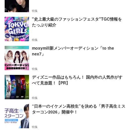
特集
"史上最大級のファッションフェスタ"TGC情報を
たっぷり紹介
特集
moxymill新メンバーオーディション「to the
nex7」
特集
ディズニー作品はもちろん！ 国内外の人気作がす
べて見放題！【PR】
特集
“日本一のイケメン高校生”を決める「男子高生ミス
ターコン2026」開催中！
特集