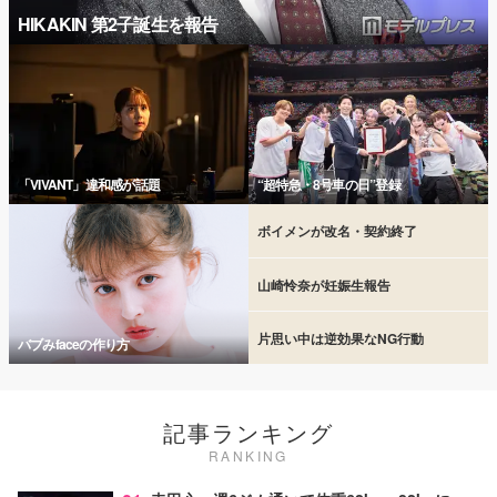
HIKAKIN 第2子誕生を報告
「VIVANT」違和感が話題
“超特急・8号車の日”登録
ボイメンが改名・契約終了
山崎怜奈が妊娠生報告
片思い中は逆効果なNG行動
バブみfaceの作り方
記事ランキング
RANKING