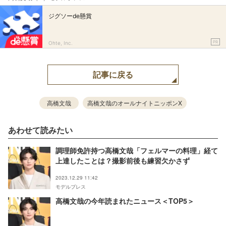
ジグソーde懸賞
PR
Ohte, Inc.
記事に戻る
高橋文哉
高橋文哉のオールナイトニッポンX
あわせて読みたい
調理師免許持つ高橋文哉「フェルマーの料理」経て
上達したことは？撮影前後も練習欠かさず
2023.12.29 11:42
モデルプレス
高橋文哉の今年読まれたニュース＜TOP5＞