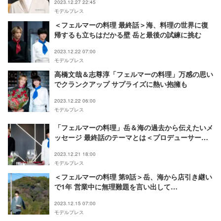
2023.12.27 22:45
モデルプレス
＜フェルマーの料理 最終話＞海、料理の世界に復
帰するも立ちはだかる壁 岳と最後の試練に挑む
2023.12.22 07:00
モデルプレス
高橋文哉＆志尊淳「フェルマーの料理」万感の思い
でクランクアップ サプライズに熱い抱擁も
2023.12.22 06:00
モデルプレス
「フェルマーの料理」岳＆海の過去から伝えたいメ
ッセージ 最終話のテーマとは＜プロデューサーコ
メント＞
2023.12.21 18:00
モデルプレス
＜フェルマーの料理 第9話＞岳、海から店引き継い
で1年 営業中に無理難題を言い出して…
2023.12.15 07:00
モデルプレス