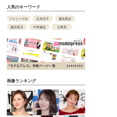
人気のキーワード
ジャニーズJr.
広末涼子
藤嶌果歩
飯田栞月
中村倫也
辻希美
画像ランキング
1
2
3