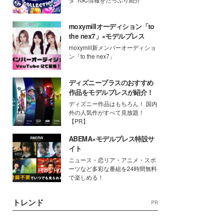
moxymillオーディション「to
the nex7」×モデルプレス
moxymill新メンバーオーディショ
ン「to the nex7」
ディズニープラスのおすすめ
作品をモデルプレスが紹介！
ディズニー作品はもちろん！ 国内
外の人気作がすべて見放題！
【PR】
ABEMA×モデルプレス特設サ
イト
ニュース・恋リア・アニメ・スポ
ーツなど多彩な番組を24時間無料
で楽しめる！
トレンド
PR