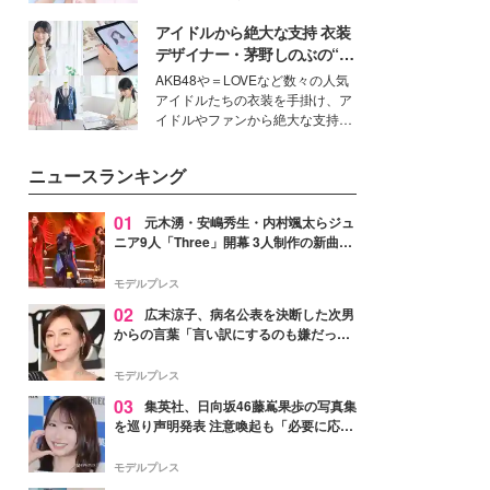
ーについて熱く語り合ってもらっ
イベートでも仲良しで旅行好きな
た。
アイドルから絶大な支持 衣装
モデル・愛甲ひかりさんと橋下美
好さんを迎えて本音で女子会トー
デザイナー・茅野しのぶの“可
ク。猛暑のお出かけを快適に過ご
愛い”を作る美学＜「シチズン
AKB48や＝LOVEなど数々の人気
すヒントや、2人が感動した夏の
クロスシー」インタビュー＞
アイドルたちの衣装を手掛け、ア
生理の新常識にも迫りました。
イドルやファンから絶大な支持を
得る、株式会社オサレカンパニー
取締役兼クリエイティブディレク
ニュースランキング
ター・茅野しのぶ。一人ひとりの
個性に寄り添い、魅力を引き出す
衣装作りは、多くの女性たちに勇
01
元木湧・安嶋秀生・内村颯太らジュ
気と自信を与え続けている。
ニア9人「Three」開幕 3人制作の新曲＆
手描きセットに込めた想い「もっと前に
進んで夢を掴みたい」【ゲネプロレポ】
モデルプレス
02
広末涼子、病名公表を決断した次男
からの言葉「言い訳にするのも嫌だっ
た」「言うべきか迷った」
モデルプレス
03
集英社、日向坂46藤嶌果歩の写真集
を巡り声明発表 注意喚起も「必要に応じ
て法的措置を含む対応を検討」
モデルプレス