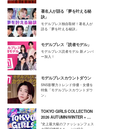
著名人が語る「夢を叶える秘
訣」
モデルプレス独自取材！著名人が
語る「夢を叶える秘訣」
モデルプレス「読者モデル」
モデルプレス読者モデル 新メンバ
ー加入！
モデルプレスカウントダウン
SNS影響力トレンド俳優・女優を
特集「モデルプレスカウントダウ
ン」
TOKYO GIRLS COLLECTION
2026 AUTUMN/WINTER × モ
デルプレス
"史上最大級のファッションフェス
タ"TGC情報をたっぷり紹介