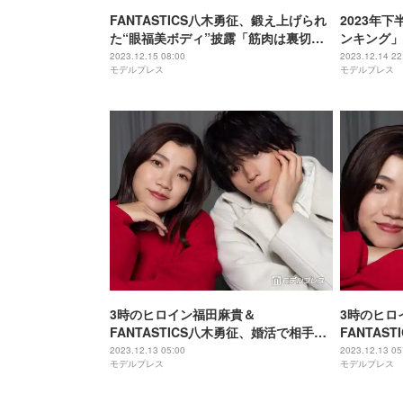
FANTASTICS八木勇征、鍛え上げられ
2023年下
た“眼福美ボディ”披露「筋肉は裏切ら
ンキング」
ない」
2023.12.15 08:00
2023.12.14 22
モデルプレス
モデルプレス
3時のヒロイン福田麻貴＆
3時のヒロ
FANTASTICS八木勇征、婚活で相手に
FANTAS
求める条件は？息ぴったりすぎて監督
に伝えてお
2023.12.13 05:00
2023.12.13 05
モデルプレス
モデルプレス
から思わぬ指摘も＜「婚活1000本ノッ
から聞いて
ク」インタビュー後編＞
活1000