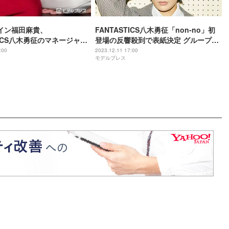
イン福田麻貴、
FANTASTICS八木勇征「non-no」初
TICS八木勇征のマネージャー
登場の反響殺到で表紙決定 グループ・
きたいこと 共通の知り合い
演技のこと語る
:00
2023.12.11 17:00
モデルプレス
いた“事前情報”とは＜「婚
本ノック」インタビュー前編＞