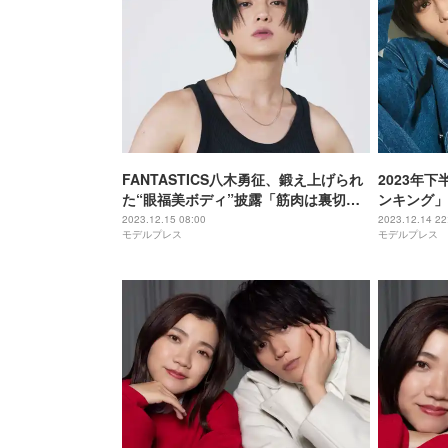
FANTASTICS八木勇征、鍛え上げられ
2023年下
た“眼福美ボディ”披露「筋肉は裏切ら
ンキング」
ない」
2023.12.15 08:00
2023.12.14 22
モデルプレス
モデルプレス