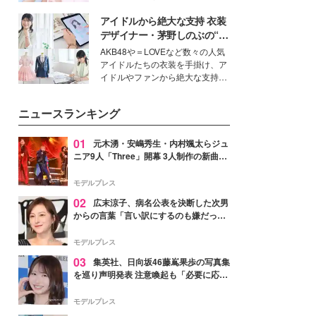
イベートでも仲良しで旅行好きな
アイドルから絶大な支持 衣装
モデル・愛甲ひかりさんと橋下美
好さんを迎えて本音で女子会トー
デザイナー・茅野しのぶの“可
ク。猛暑のお出かけを快適に過ご
愛い”を作る美学＜「シチズン
AKB48や＝LOVEなど数々の人気
すヒントや、2人が感動した夏の
クロスシー」インタビュー＞
アイドルたちの衣装を手掛け、ア
生理の新常識にも迫りました。
イドルやファンから絶大な支持を
得る、株式会社オサレカンパニー
取締役兼クリエイティブディレク
ニュースランキング
ター・茅野しのぶ。一人ひとりの
個性に寄り添い、魅力を引き出す
衣装作りは、多くの女性たちに勇
01
元木湧・安嶋秀生・内村颯太らジュ
気と自信を与え続けている。
ニア9人「Three」開幕 3人制作の新曲＆
手描きセットに込めた想い「もっと前に
進んで夢を掴みたい」【ゲネプロレポ】
モデルプレス
02
広末涼子、病名公表を決断した次男
からの言葉「言い訳にするのも嫌だっ
た」「言うべきか迷った」
モデルプレス
03
集英社、日向坂46藤嶌果歩の写真集
を巡り声明発表 注意喚起も「必要に応じ
て法的措置を含む対応を検討」
モデルプレス