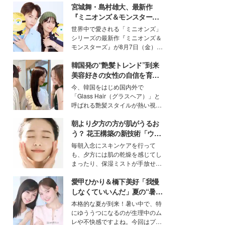
宮城舞・島村雄大、最新作
『ミニオンズ＆モンスター
ズ』の魅力熱弁 ハチャメチャ
世界中で愛される「ミニオンズ」
だけじゃない“友情と絆”に感
シリーズの最新作『ミニオンズ＆
動
モンスターズ』が8月7日（金）に
公開。モデルプレスでは、“大のミ
韓国発の“艶髪トレンド”到来
ニオン好き”という共通点を持つモ
デルの宮城舞と島村雄大の特別対
美容好きの女性の自信を育む
談をお届け！それぞれの視点か
「ヘアケア事情」って？
今、韓国をはじめ国内外で
ら、今作ならではの魅力や予想外
「Glass Hair（グラスヘア）」と
の感動をもたらす奥深いストーリ
呼ばれる艶髪スタイルが熱い視線
ーについて熱く語り合ってもらっ
を集めています。メイクやファッ
た。
朝より夕方の方が肌がうるお
ションの完成度を高めるベースと
して、“髪そのものの美しさ”に改
う？ 花王構築の新技術「ウォ
めて注目する人が増えている様
ーターキャプチャリングスキ
毎朝入念にスキンケアを行って
子。今回は、そんな憧れの艶やか
ン（捕水肌）」がスキンケア
も、夕方には肌の乾燥を感じてし
な髪を日常で叶える、美容好きの
の常識を変える予感
まったり、保湿ミストが手放せな
女性たちのヘアケア事情を紹介し
いという読者も多いのでは？そん
ます。
愛甲ひかり＆橋下美好「我慢
な美容の常識を大きく変える可能
性を秘めた、革新的な「Water
しなくていいんだ」夏の“暑さ
Capturing Skin（ウォーターキャ
対策”の新しい選択肢とは？
本格的な夏が到来！暑い中で、特
プチャリングスキン：捕水肌）」
にゆううつになるのが生理中のム
技術を、花王が構築した。
レや不快感ですよね。今回はプラ