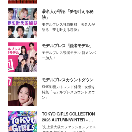
著名人が語る「夢を叶える秘
訣」
モデルプレス独自取材！著名人が
語る「夢を叶える秘訣」
モデルプレス「読者モデル」
モデルプレス読者モデル 新メンバ
ー加入！
モデルプレスカウントダウン
SNS影響力トレンド俳優・女優を
特集「モデルプレスカウントダウ
ン」
TOKYO GIRLS COLLECTION
2026 AUTUMN/WINTER × モ
デルプレス
"史上最大級のファッションフェス
タ"TGC情報をたっぷり紹介