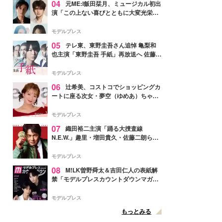
04
元ME:I飯田栞月、ミュージカル初出
演「この上ない喜びとともに大変光栄」
4年ぶり上演「ファントム」城田優らキ
ャスト発表
モデルプレス
05
テレ東、東野圭吾さん追悼 亀梨和
也主演「東野圭吾 手紙」再放送へ 佐藤隆
太・本田翼・中村倫也ら出演
モデルプレス
06
辻希美、コストコでショッピングカ
ートに座る次女・夢空（ゆめあ）ちゃん
の姿公開「乗りこなしてる感じが可愛す
ぎ」「成長を感じる」の声
モデルプレス
07
織田裕二主演「踊る大捜査線
N.E.W.」趣里・増田貴久・佐藤二朗ら新
メンバー紹介映像解禁 各キャラクター象
徴する“謎のキーワード”も
モデルプレス
08
M!LK曽野舜太＆吉田仁人の表紙解
禁「モデルプレスカウントダウンマガジ
ン」巻頭に登場
モデルプレス
もっとみる