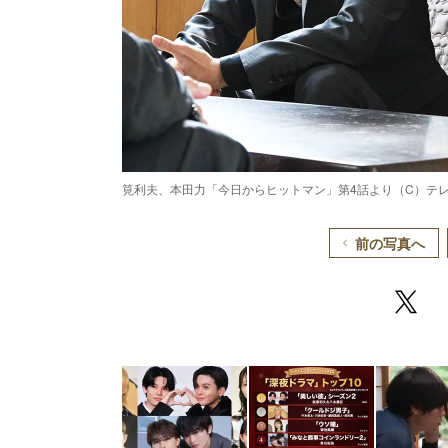
筧利夫、本田力「今日からヒットマン」第4話より（C）テ
前の写真へ