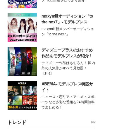
moxymillオーディション「to
the nex7」×モデルプレス
moxymill新メンバーオーディショ
ン「to the nex7」
ディズニープラスのおすすめ
作品をモデルプレスが紹介！
ディズニー作品はもちろん！ 国内
外の人気作がすべて見放題！
【PR】
ABEMA×モデルプレス特設サ
イト
ニュース・恋リア・アニメ・スポ
ーツなど多彩な番組を24時間無料
で楽しめる！
トレンド
PR