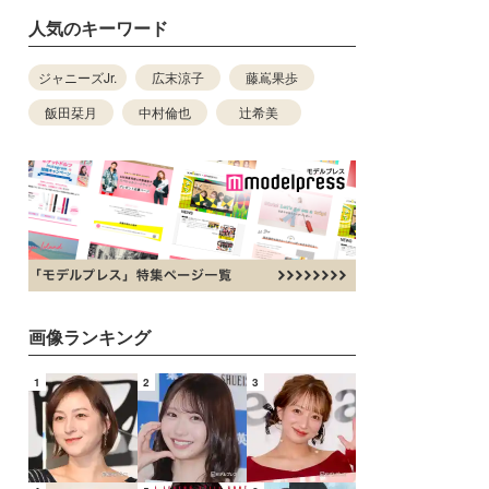
人気のキーワード
ジャニーズJr.
広末涼子
藤嶌果歩
飯田栞月
中村倫也
辻希美
画像ランキング
1
2
3