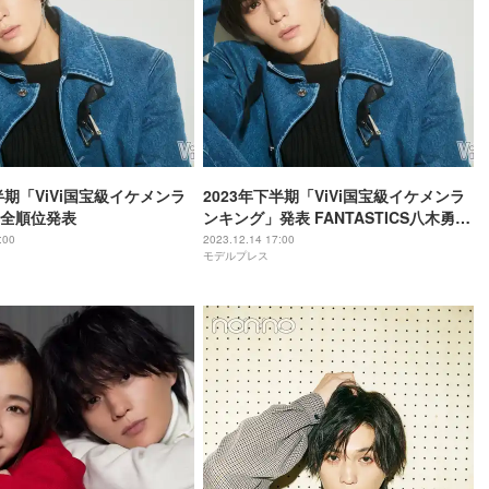
半期「ViVi国宝級イケメンラ
2023年下半期「ViVi国宝級イケメンラ
全順位発表
ンキング」発表 FANTASTICS八木勇征
がNOW部門で初の首位
:00
2023.12.14 17:00
モデルプレス