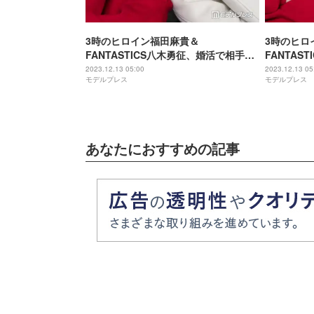
3時のヒロイン福田麻貴＆
3時のヒロ
FANTASTICS八木勇征、婚活で相手に
FANTAS
求める条件は？息ぴったりすぎて監督
に伝えてお
2023.12.13 05:00
2023.12.13 05
モデルプレス
モデルプレス
から思わぬ指摘も＜「婚活1000本ノッ
から聞いて
ク」インタビュー後編＞
活1000
あなたにおすすめの記事