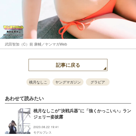
武田智加（C）前 康輔／ヤンマガWeb
記事に戻る
桃月なしこ
ヤングマガジン
グラビア
あわせて読みたい
桃月なしこが“決戦兵器”に「強くかっこいい」ラン
ジェリー姿披露
2023.08.22 19:41
モデルプレス