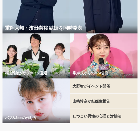
重岡大毅・濱田崇裕 結婚を同時発表
福山雅治がサプライズ登場
峯岸 夫からのキス告白
大野智がイベント開催
山崎怜奈が妊娠生報告
しつこい異性の心理と対処法
バブみfaceの作り方