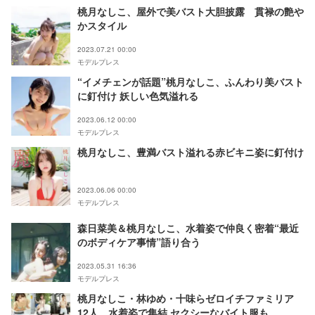
桃月なしこ、屋外で美バスト大胆披露 貫禄の艶や
かスタイル
2023.07.21 00:00
モデルプレス
“イメチェンが話題”桃月なしこ、ふんわり美バスト
に釘付け 妖しい色気溢れる
2023.06.12 00:00
モデルプレス
桃月なしこ、豊満バスト溢れる赤ビキニ姿に釘付け
2023.06.06 00:00
モデルプレス
森日菜美＆桃月なしこ、水着姿で仲良く密着“最近
のボディケア事情”語り合う
2023.05.31 16:36
モデルプレス
桃月なしこ・林ゆめ・十味らゼロイチファミリア
12人、水着姿で集結 セクシーなバイト服も