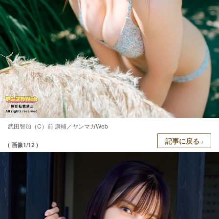
武田智加（C）前 康輔／ヤンマガWeb
記事に戻る
( 画像1/12 )