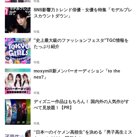
特集
SNS影響力トレンド俳優・女優を特集「モデルプレ
スカウントダウン」
特集
"史上最大級のファッションフェスタ"TGC情報を
たっぷり紹介
特集
moxymill新メンバーオーディション「to the
nex7」
特集
ディズニー作品はもちろん！ 国内外の人気作がす
べて見放題！【PR】
特集
“日本一のイケメン高校生”を決める「男子高生ミス