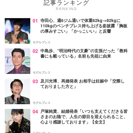
記事ランキング
RANKING
01
寺田心、週6ジム通いで体重62kg→82kgに
110kgのベンチプレス持ち上げる姿披露「胸板
の厚みすごい」「かっこいい」と反響
モデルプレス
02
中島歩、“明治時代の文豪”の玄孫だった「教科
書にも載っている」名前も先祖に由来
モデルプレス
03
及川光博、再婚発表 お相手は妊娠中「交際し
ておりました方と」
モデルプレス
04
戸塚純貴、結婚発表「いつも支えてくださる皆
さまのお陰で、人生の節目を迎えられること、
心より感謝しております」【全文】