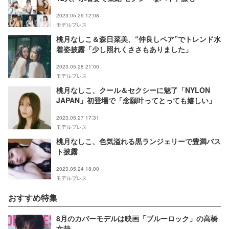
2023.05.29 12:08
モデルプレス
桃月なしこ＆森日菜美、“仲良しペア”でトレンド水
着姿披露「少し照れくささもありました」
2023.05.28 21:00
モデルプレス
桃月なしこ、クール＆セクシーに魅了「NYLON
JAPAN」初登場で「念願叶ってとっても嬉しい」
2023.05.27 17:31
モデルプレス
桃月なしこ、色気溢れる黒ランジェリーで豊満バス
ト披露
2023.05.24 18:00
モデルプレス
おすすめ特集
8月のカバーモデルは映画「ブルーロック」の高橋
文哉