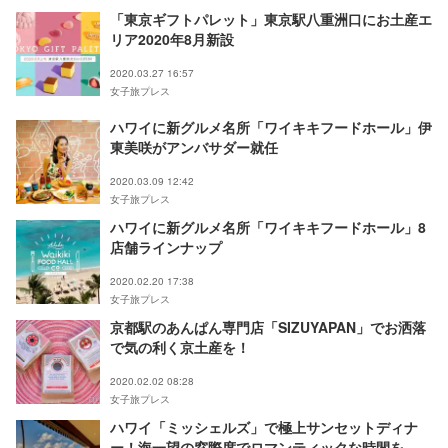
「東京ギフトパレット」東京駅八重洲口にお土産エ
リア2020年8月新設
2020.03.27 16:57
女子旅プレス
ハワイに新グルメ名所「ワイキキフードホール」伊
東美咲がアンバサダー就任
2020.03.09 12:42
女子旅プレス
ハワイに新グルメ名所「ワイキキフードホール」8
店舗ラインナップ
2020.02.20 17:38
女子旅プレス
京都駅のあんぱん専門店「SIZUYAPAN」でお洒落
で気の利く京土産を！
2020.02.02 08:28
女子旅プレス
ハワイ「ミッシェルズ」で極上サンセットディナ
ー！海一望の窓際席でロマンティックな時間を