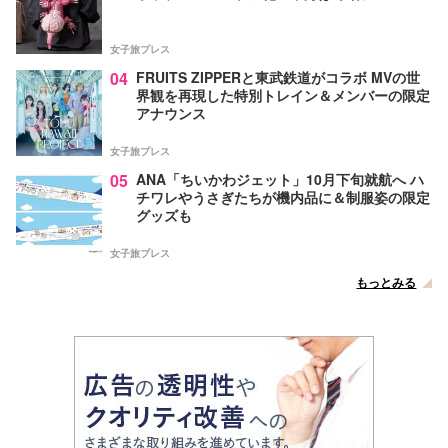
女子旅プレス
04
FRUITS ZIPPERと東武鉄道がコラボ MVの世
界観を再現した特別トレイン＆メンバーの限定
アナウンス
女子旅プレス
05
ANA「ちいかわジェット」10月下旬就航へ ハ
チワレやうさぎたちが機内品に＆制服姿の限定
グッズも
女子旅プレス
もっとみる