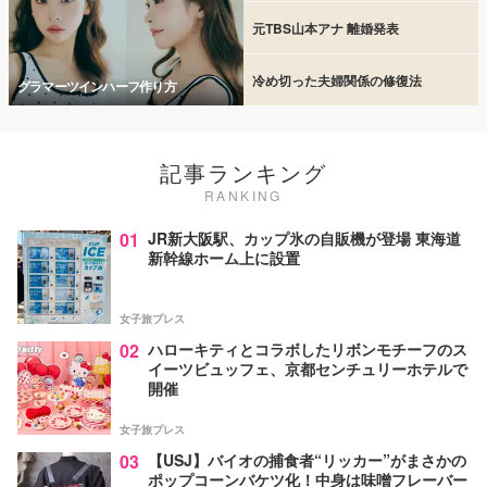
元TBS山本アナ 離婚発表
冷め切った夫婦関係の修復法
グラマーツインハーフ作り方
記事ランキング
RANKING
01
JR新大阪駅、カップ氷の自販機が登場 東海道
新幹線ホーム上に設置
女子旅プレス
02
ハローキティとコラボしたリボンモチーフのス
イーツビュッフェ、京都センチュリーホテルで
開催
女子旅プレス
03
【USJ】バイオの捕食者“リッカー”がまさかの
ポップコーンバケツ化！中身は味噌フレーバー