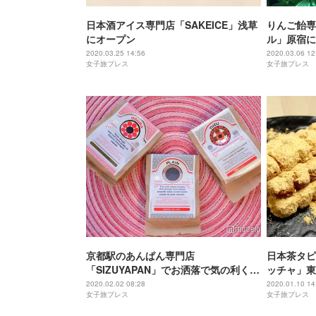
日本酒アイス専門店「SAKEICE」浅草
りんご飴専
にオープン
ル」原宿に
2020.03.25 14:56
2020.03.06 12
女子旅プレス
女子旅プレス
京都駅のあんぱん専門店
日本茶タピ
「SIZUYAPAN」でお洒落で気の利く京
ッチャ」東
土産を！
きなこたっ
2020.02.02 08:28
2020.01.10 14
女子旅プレス
女子旅プレス