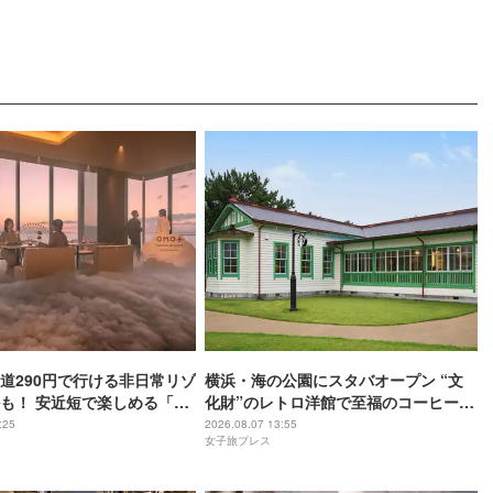
道290円で行ける非日常リゾ
横浜・海の公園にスタバオープン “文
も！ 安近短で楽しめる「関
化財”のレトロ洋館で至福のコーヒー時
おすすめホテル3選
間
:25
2026.08.07 13:55
女子旅プレス