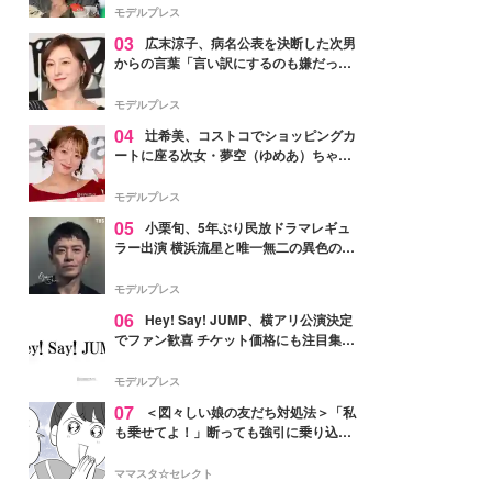
「かっこいい」と反響
モデルプレス
03
広末涼子、病名公表を決断した次男
からの言葉「言い訳にするのも嫌だっ
た」「言うべきか迷った」
モデルプレス
04
辻希美、コストコでショッピングカ
ートに座る次女・夢空（ゆめあ）ちゃん
の姿公開「乗りこなしてる感じが可愛す
ぎ」「成長を感じる」の声
モデルプレス
05
小栗旬、5年ぶり民放ドラマレギュ
ラー出演 横浜流星と唯一無二の異色のバ
ディで初共演【LOST10】
モデルプレス
06
Hey! Say! JUMP、横アリ公演決定
でファン歓喜 チケット価格にも注目集ま
る「激アツ」「平成に戻ったみたい」
モデルプレス
07
＜図々しい娘の友だち対処法＞「私
も乗せてよ！」断っても強引に乗り込ん
でくる友だち【第1話まんが】
ママスタ☆セレクト