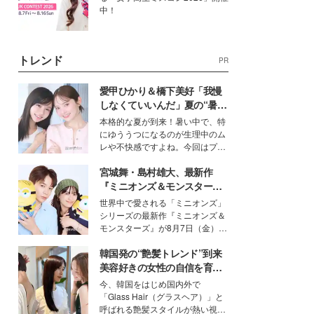
中！
トレンド
PR
愛甲ひかり＆橋下美好「我慢
しなくていいんだ」夏の“暑さ
対策”の新しい選択肢とは？
本格的な夏が到来！暑い中で、特
にゆううつになるのが生理中のム
レや不快感ですよね。今回はプラ
イベートでも仲良しで旅行好きな
宮城舞・島村雄大、最新作
モデル・愛甲ひかりさんと橋下美
好さんを迎えて本音で女子会トー
『ミニオンズ＆モンスター
ク。猛暑のお出かけを快適に過ご
ズ』の魅力熱弁 ハチャメチャ
世界中で愛される「ミニオンズ」
すヒントや、2人が感動した夏の
だけじゃない“友情と絆”に感
シリーズの最新作『ミニオンズ＆
生理の新常識にも迫りました。
動
モンスターズ』が8月7日（金）に
公開。モデルプレスでは、“大のミ
韓国発の“艶髪トレンド”到来
ニオン好き”という共通点を持つモ
デルの宮城舞と島村雄大の特別対
美容好きの女性の自信を育む
談をお届け！それぞれの視点か
「ヘアケア事情」って？
今、韓国をはじめ国内外で
ら、今作ならではの魅力や予想外
「Glass Hair（グラスヘア）」と
の感動をもたらす奥深いストーリ
呼ばれる艶髪スタイルが熱い視線