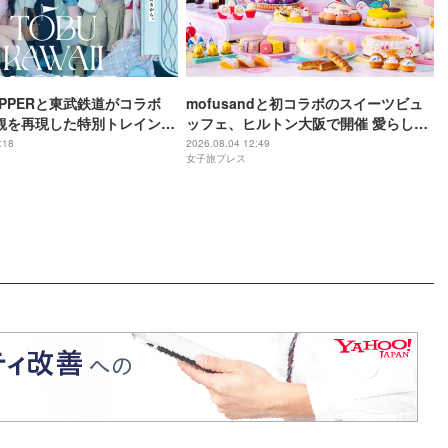
 ZIPPERと東武鉄道がコラボ
mofusandと初コラボのスイーツビュ
観を再現した特別トレイン＆
ッフェ、ヒルトン大阪で開催 愛らしい
限定アナウンス
にゃんこ達がケーキに
:18
2026.08.04 12:49
女子旅プレス