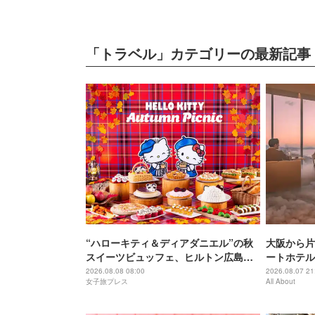
「トラベル」カテゴリーの最新記事
“ハローキティ＆ディアダニエル”の秋
大阪から片
スイーツビュッフェ、ヒルトン広島で
ートホテル
開催
西穴場」の
2026.08.08 08:00
2026.08.07 21
女子旅プレス
All About