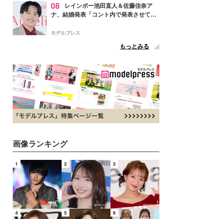
08
レインボー池田直人＆佐藤佳奈ア
ナ、結婚発表「コント内で発表させてい
ただきました」読売テレビ退社は生活拠
点変更のため
モデルプレス
もっとみる
画像ランキング
1
2
3
4
5
6