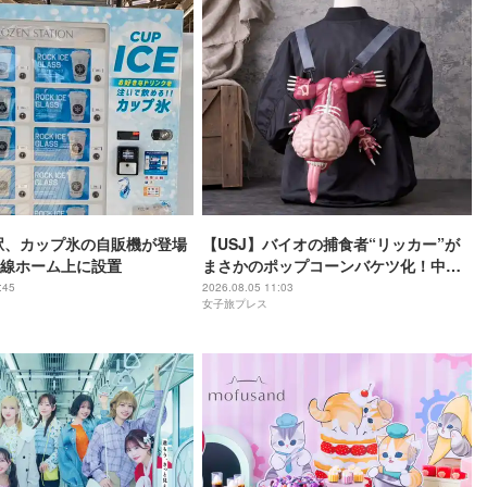
駅、カップ氷の自販機が登場
【USJ】バイオの捕食者“リッカー”が
線ホーム上に設置
まさかのポップコーンバケツ化！中身
は味噌フレーバー
:45
2026.08.05 11:03
女子旅プレス