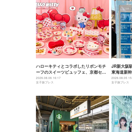
ハローキティとコラボしたリボンモチ
JR新大阪
ーフのスイーツビュッフェ、京都セン
東海道新幹
チュリーホテルで開催
2026.08.06 16:17
2026.08.05 15
女子旅プレス
女子旅プレス