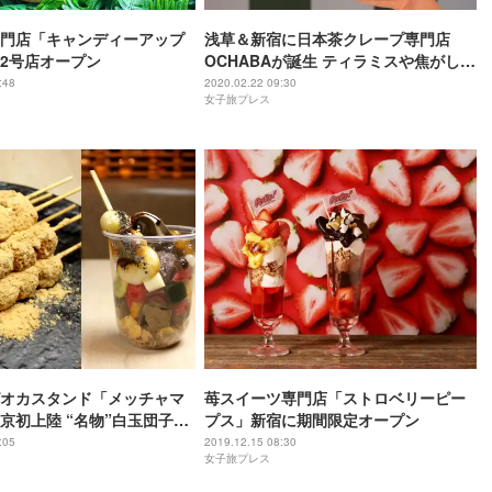
門店「キャンディーアップ
浅草＆新宿に日本茶クレープ専門店
2号店オープン
OCHABAが誕生 ティラミスや焦がしほ
うじ茶ブリュレの濃厚な美味しさ
:48
2020.02.22 09:30
女子旅プレス
オカスタンド「メッチャマ
苺スイーツ専門店「ストロベリーピー
京初上陸 “名物”白玉団子は
プス」新宿に期間限定オープン
ぷり
:05
2019.12.15 08:30
女子旅プレス