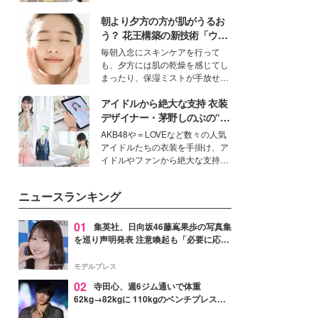
ーについて熱く語り合ってもらっ
を集めています。メイクやファッ
た。
朝より夕方の方が肌がうるお
ションの完成度を高めるベースと
して、“髪そのものの美しさ”に改
う？ 花王構築の新技術「ウォ
めて注目する人が増えている様
ーターキャプチャリングスキ
毎朝入念にスキンケアを行って
子。今回は、そんな憧れの艶やか
ン（捕水肌）」がスキンケア
も、夕方には肌の乾燥を感じてし
な髪を日常で叶える、美容好きの
の常識を変える予感
まったり、保湿ミストが手放せな
女性たちのヘアケア事情を紹介し
いという読者も多いのでは？そん
ます。
アイドルから絶大な支持 衣装
な美容の常識を大きく変える可能
性を秘めた、革新的な「Water
デザイナー・茅野しのぶの“可
Capturing Skin（ウォーターキャ
愛い”を作る美学＜「シチズン
AKB48や＝LOVEなど数々の人気
プチャリングスキン：捕水肌）」
クロスシー」インタビュー＞
アイドルたちの衣装を手掛け、ア
技術を、花王が構築した。
イドルやファンから絶大な支持を
得る、株式会社オサレカンパニー
取締役兼クリエイティブディレク
ニュースランキング
ター・茅野しのぶ。一人ひとりの
個性に寄り添い、魅力を引き出す
衣装作りは、多くの女性たちに勇
01
集英社、日向坂46藤嶌果歩の写真集
気と自信を与え続けている。
を巡り声明発表 注意喚起も「必要に応じ
て法的措置を含む対応を検討」
モデルプレス
02
寺田心、週6ジム通いで体重
62kg→82kgに 110kgのベンチプレス持
ち上げる姿披露「胸板の厚みすごい」