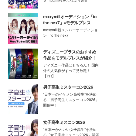
moxymillオーディション「to
the nex7」×モデルプレス
moxymill新メンバーオーディショ
ン「to the nex7」
ディズニープラスのおすすめ
作品をモデルプレスが紹介！
ディズニー作品はもちろん！ 国内
外の人気作がすべて見放題！
【PR】
男子高生ミスターコン2026
“日本一のイケメン高校生”を決め
る「男子高生ミスターコン2026」
開催中！
女子高生ミスコン2026
“日本一かわいい女子高生”を決め
る「女子高生ミスコン2026」開催