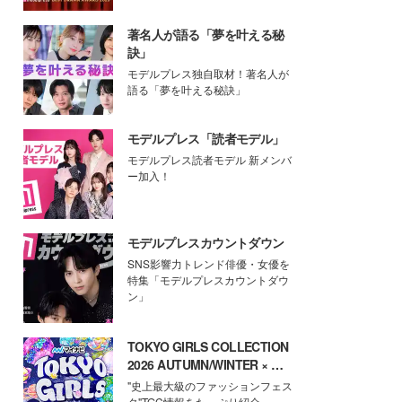
著名人が語る「夢を叶える秘
訣」
モデルプレス独自取材！著名人が
語る「夢を叶える秘訣」
モデルプレス「読者モデル」
モデルプレス読者モデル 新メンバ
ー加入！
モデルプレスカウントダウン
SNS影響力トレンド俳優・女優を
特集「モデルプレスカウントダウ
ン」
TOKYO GIRLS COLLECTION
2026 AUTUMN/WINTER × モ
デルプレス
"史上最大級のファッションフェス
タ"TGC情報をたっぷり紹介