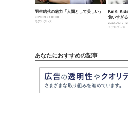
羽生結弦の魅力「人間として美しい」
KinKi 
負いすぎる
2023.09.21 08:00
モデルプレス
は？
2023.09.19 12
モデルプレス
あなたにおすすめの記事