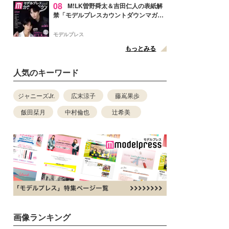
08
M!LK曽野舜太＆吉田仁人の表紙解
禁「モデルプレスカウントダウンマガジ
ン」巻頭に登場
モデルプレス
もっとみる
人気のキーワード
ジャニーズJr.
広末涼子
藤嶌果歩
飯田栞月
中村倫也
辻希美
画像ランキング