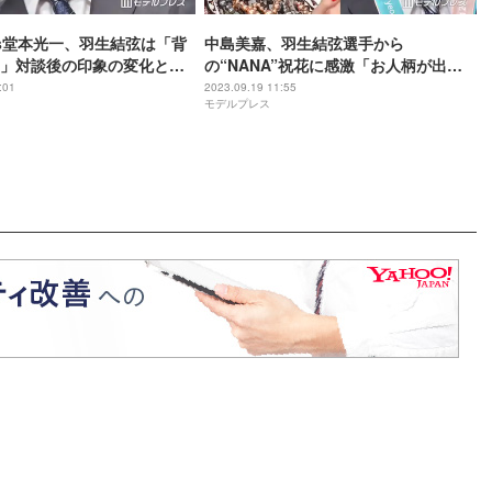
Kids堂本光一、羽生結弦は「背
中島美嘉、羽生結弦選手から
」対談後の印象の変化と
の“NANA”祝花に感激「お人柄が出て
る」
:01
2023.09.19 11:55
モデルプレス