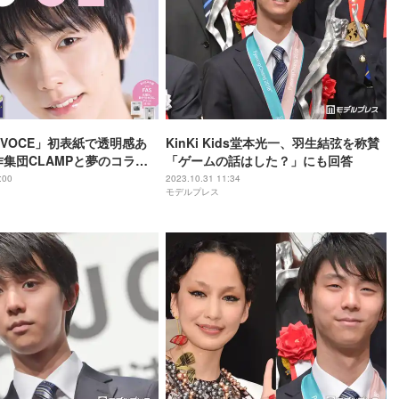
VOCE」初表紙で透明感あ
KinKi Kids堂本光一、羽生結弦を称賛
作集団CLAMPと夢のコラボ
「ゲームの話はした？」にも回答
:00
2023.10.31 11:34
モデルプレス