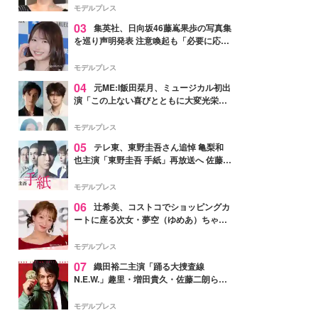
モデルプレス
03
集英社、日向坂46藤嶌果歩の写真集
を巡り声明発表 注意喚起も「必要に応じ
て法的措置を含む対応を検討」
モデルプレス
04
元ME:I飯田栞月、ミュージカル初出
演「この上ない喜びとともに大変光栄」
4年ぶり上演「ファントム」城田優らキ
ャスト発表
モデルプレス
05
テレ東、東野圭吾さん追悼 亀梨和
也主演「東野圭吾 手紙」再放送へ 佐藤隆
太・本田翼・中村倫也ら出演
モデルプレス
06
辻希美、コストコでショッピングカ
ートに座る次女・夢空（ゆめあ）ちゃん
の姿公開「乗りこなしてる感じが可愛す
ぎ」「成長を感じる」の声
モデルプレス
07
織田裕二主演「踊る大捜査線
N.E.W.」趣里・増田貴久・佐藤二朗ら新
メンバー紹介映像解禁 各キャラクター象
徴する“謎のキーワード”も
モデルプレス