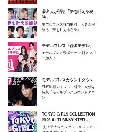
著名人が語る「夢を叶える秘
訣」
モデルプレス独自取材！著名人が
語る「夢を叶える秘訣」
モデルプレス「読者モデル」
モデルプレス読者モデル 新メンバ
ー加入！
モデルプレスカウントダウン
SNS影響力トレンド俳優・女優を
特集「モデルプレスカウントダウ
ン」
TOKYO GIRLS COLLECTION
2026 AUTUMN/WINTER × モ
デルプレス
"史上最大級のファッションフェス
タ"TGC情報をたっぷり紹介