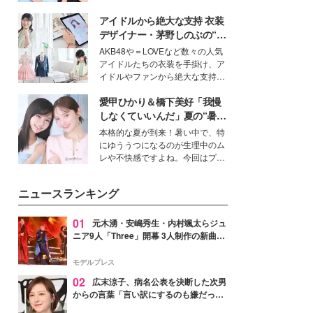
公開。モデルプレスでは、“大のミ
アイドルから絶大な支持 衣装
ニオン好き”という共通点を持つモ
デルの宮城舞と島村雄大の特別対
デザイナー・茅野しのぶの“可
談をお届け！それぞれの視点か
愛い”を作る美学＜「シチズン
AKB48や＝LOVEなど数々の人気
ら、今作ならではの魅力や予想外
クロスシー」インタビュー＞
アイドルたちの衣装を手掛け、ア
の感動をもたらす奥深いストーリ
イドルやファンから絶大な支持を
ーについて熱く語り合ってもらっ
得る、株式会社オサレカンパニー
た。
愛甲ひかり＆橋下美好「我慢
取締役兼クリエイティブディレク
ター・茅野しのぶ。一人ひとりの
しなくていいんだ」夏の“暑さ
個性に寄り添い、魅力を引き出す
対策”の新しい選択肢とは？
本格的な夏が到来！暑い中で、特
衣装作りは、多くの女性たちに勇
にゆううつになるのが生理中のム
気と自信を与え続けている。
レや不快感ですよね。今回はプラ
イベートでも仲良しで旅行好きな
モデル・愛甲ひかりさんと橋下美
ニュースランキング
好さんを迎えて本音で女子会トー
ク。猛暑のお出かけを快適に過ご
すヒントや、2人が感動した夏の
01
元木湧・安嶋秀生・内村颯太らジュ
生理の新常識にも迫りました。
ニア9人「Three」開幕 3人制作の新曲＆
手描きセットに込めた想い「もっと前に
進んで夢を掴みたい」【ゲネプロレポ】
モデルプレス
02
広末涼子、病名公表を決断した次男
からの言葉「言い訳にするのも嫌だっ
た」「言うべきか迷った」