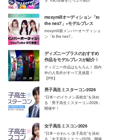
moxymillオーディション「to
the nex7」×モデルプレス
moxymill新メンバーオーディショ
ン「to the nex7」
ディズニープラスのおすすめ
作品をモデルプレスが紹介！
ディズニー作品はもちろん！ 国内
外の人気作がすべて見放題！
【PR】
男子高生ミスターコン2026
“日本一のイケメン高校生”を決め
る「男子高生ミスターコン2026」
開催中！
女子高生ミスコン2026
“日本一かわいい女子高生”を決め
る「女子高生ミスコン2026」開催