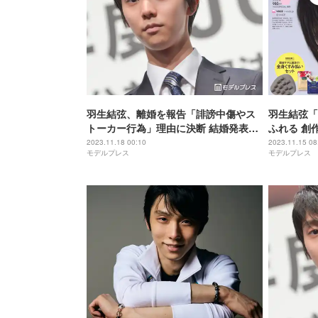
羽生結弦、離婚を報告「誹謗中傷やス
羽生結弦「
トーカー行為」理由に決断 結婚発表は
ふれる 創
8月＜全文＞
初公開
2023.11.18 00:10
2023.11.15 08
モデルプレス
モデルプレス