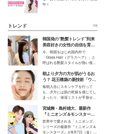
中！
トレンド
PR
韓国発の“艶髪トレンド”到来
美容好きの女性の自信を育む
「ヘアケア事情」って？
今、韓国をはじめ国内外で
「Glass Hair（グラスヘア）」と
呼ばれる艶髪スタイルが熱い視線
を集めています。メイクやファッ
朝より夕方の方が肌がうるお
ションの完成度を高めるベースと
して、“髪そのものの美しさ”に改
う？ 花王構築の新技術「ウォ
めて注目する人が増えている様
ーターキャプチャリングスキ
毎朝入念にスキンケアを行って
子。今回は、そんな憧れの艶やか
ン（捕水肌）」がスキンケア
も、夕方には肌の乾燥を感じてし
な髪を日常で叶える、美容好きの
の常識を変える予感
まったり、保湿ミストが手放せな
女性たちのヘアケア事情を紹介し
いという読者も多いのでは？そん
ます。
宮城舞・島村雄大、最新作
な美容の常識を大きく変える可能
性を秘めた、革新的な「Water
『ミニオンズ＆モンスター
Capturing Skin（ウォーターキャ
ズ』の魅力熱弁 ハチャメチャ
世界中で愛される「ミニオンズ」
プチャリングスキン：捕水肌）」
だけじゃない“友情と絆”に感
シリーズの最新作『ミニオンズ＆
技術を、花王が構築した。
動
モンスターズ』が8月7日（金）に