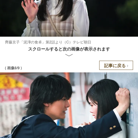
齊藤京子「泥濘の食卓」第2話より（C）テレビ朝日
スクロールすると次の画像が表示されます
記事に戻る
( 画像8/9 )