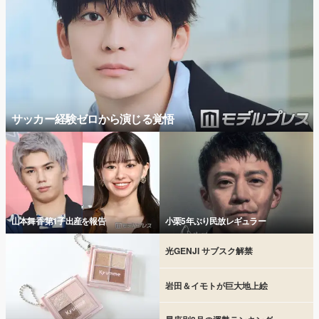
サッカー経験ゼロから演じる覚悟
山本舞香 第1子出産を報告
小栗5年ぶり民放レギュラー
光GENJI サブスク解禁
岩田＆イモトが巨大地上絵