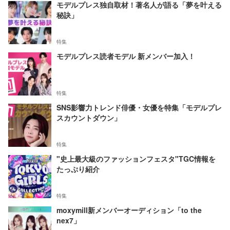
モデルプレス独自取材！著名人が語る「夢を叶える
秘訣」
特集
モデルプレス読者モデル 新メンバー加入！
特集
SNS影響力トレンド俳優・女優を特集「モデルプレ
スカウントダウン」
特集
"史上最大級のファッションフェスタ"TGC情報を
たっぷり紹介
特集
moxymill新メンバーオーディション「to the
nex7」