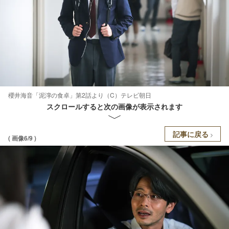
櫻井海音「泥濘の食卓」第2話より（C）テレビ朝日
スクロールすると次の画像が表示されます
記事に戻る
( 画像6/9 )