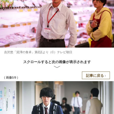
吉沢悠「泥濘の食卓」第2話より（C）テレビ朝日
スクロールすると次の画像が表示されます
記事に戻る
( 画像5/9 )