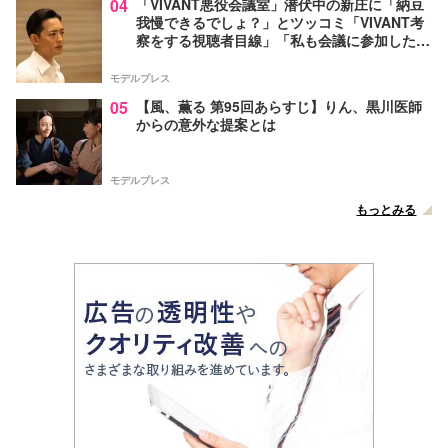
04
「VIVANT悪役会議室」潜伏中の新庄に「納豆
我慢できるでしょ？」とツッコミ「VIVANT考
察をする視聴者目線」「私も会議に参加した
い」と話題【ネタバレあり】
モデルプレス
05
【風、薫る 第95回あらすじ】りん、黒川医師
からの意外な提案とは
モデルプレス
もっとみる