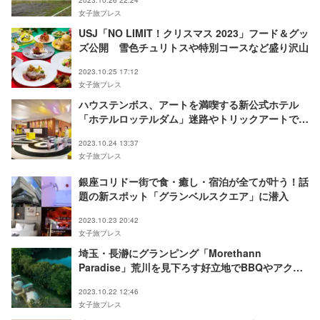
女子旅プレス
USJ「NO LIMIT！クリスマス 2023」フード＆グッ
ズ公開 雪色チュリトスや特別コースなど盛り沢山
2023.10.25 17:12
女子旅プレス
ハウステンボス、アートを満喫する新公式ホテル
「ホテルロッテルダム」迷路やトリックアートで遊
び心溢れる空間に
2023.10.24 13:37
女子旅プレス
銀座コリドー街で食・癒し・宿泊が全てが叶う！話
題の新スポット「グランベルスクエア」に潜入
2023.10.23 20:42
女子旅プレス
埼玉・長瀞にグランピング「Morethann
Paradise」荒川を見下ろす好立地でBBQやアクテ
ィビティ体験
2023.10.22 12:46
女子旅プレス