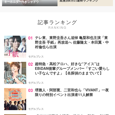
星座別8月の運勢ランキング
キーホルダー付きシャドウ
記事ランキング
RANKING
01
テレ東、東野圭吾さん追悼 亀梨和也主演「東
野圭吾 手紙」再放送へ 佐藤隆太・本田翼・中
村倫也ら出演
モデルプレス
02
超特急・高松アロハ、好きな“アイス”は
EBiDAN後輩グループメンバー「すごい愛らし
い子なんですよ」【名探偵のままでいて】
モデルプレス
03
堺雅人・阿部寛、二宮和也ら「VIVANT」一夜
限りの特別イベント出演者11人解禁
モデルプレス