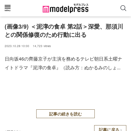
(画像3/9) ＜泥濘の食卓 第2話＞深愛、那須川
との関係修復のため行動に出る
2023.10.28 10:00
14,723
views
日向坂46の齊藤京子が主演を務めるテレビ朝日系土曜ナ
イトドラマ『泥濘の食卓』（読み方：ぬかるみのしょ...
記事の続きを読む
記事に戻る