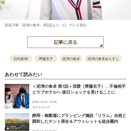
原菜乃華「泥濘の食卓」第2話より（C）テレビ朝日
記事に戻る
日向坂46
齊藤京子
泥濘の食卓
泥濘の食卓あらすじ
あわせて読みたい
＜泥濘の食卓 第1話＞深愛（齊藤京子）、不倫相手
とラブホテルへ 後日ショックを受けることに
2023.10.21 10:00
モデルプレス
静岡・御殿場にグランピング施設「リラム」自然と
調和したテント滞在＆アウトレットも徒歩圏内
2023.10.26 22:24