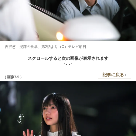
吉沢悠「泥濘の食卓」第2話より（C）テレビ朝日
スクロールすると次の画像が表示されます
記事に戻る
( 画像7/9 )