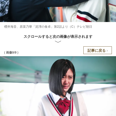
櫻井海音、原菜乃華「泥濘の食卓」第2話より（C）テレビ朝日
スクロールすると次の画像が表示されます
記事に戻る
( 画像9/9 )