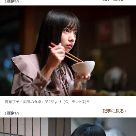
( 画像3/9 )
齊藤京子「泥濘の食卓」第2話より（C）テレビ朝日
記事に戻る
( 画像1/9 )