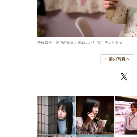
齊藤京子「泥濘の食卓」第2話より（C）テレビ朝日
前の写真へ