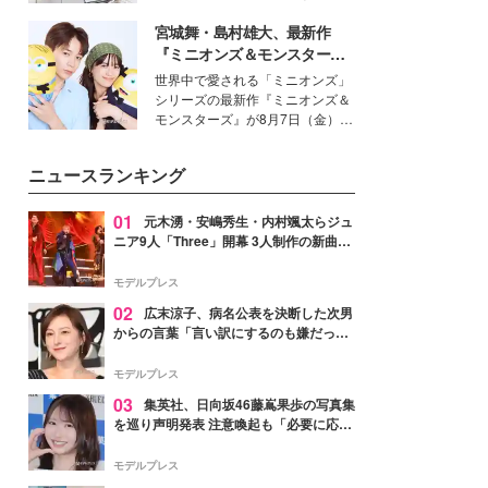
得る、株式会社オサレカンパニー
宮城舞・島村雄大、最新作
取締役兼クリエイティブディレク
ター・茅野しのぶ。一人ひとりの
『ミニオンズ＆モンスター
個性に寄り添い、魅力を引き出す
ズ』の魅力熱弁 ハチャメチャ
世界中で愛される「ミニオンズ」
衣装作りは、多くの女性たちに勇
だけじゃない“友情と絆”に感
シリーズの最新作『ミニオンズ＆
気と自信を与え続けている。
動
モンスターズ』が8月7日（金）に
公開。モデルプレスでは、“大のミ
ニオン好き”という共通点を持つモ
ニュースランキング
デルの宮城舞と島村雄大の特別対
談をお届け！それぞれの視点か
ら、今作ならではの魅力や予想外
01
元木湧・安嶋秀生・内村颯太らジュ
の感動をもたらす奥深いストーリ
ニア9人「Three」開幕 3人制作の新曲＆
ーについて熱く語り合ってもらっ
手描きセットに込めた想い「もっと前に
た。
進んで夢を掴みたい」【ゲネプロレポ】
モデルプレス
02
広末涼子、病名公表を決断した次男
からの言葉「言い訳にするのも嫌だっ
た」「言うべきか迷った」
モデルプレス
03
集英社、日向坂46藤嶌果歩の写真集
を巡り声明発表 注意喚起も「必要に応じ
て法的措置を含む対応を検討」
モデルプレス