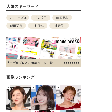
人気のキーワード
ジャニーズJr.
広末涼子
藤嶌果歩
飯田栞月
中村倫也
辻希美
画像ランキング
1
2
3