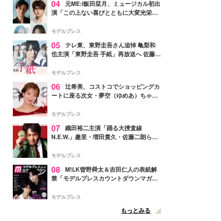
04
元ME:I飯田栞月、ミュージカル初出
演「この上ない喜びとともに大変光栄」
4年ぶり上演「ファントム」城田優らキ
ャスト発表
モデルプレス
05
テレ東、東野圭吾さん追悼 亀梨和
也主演「東野圭吾 手紙」再放送へ 佐藤隆
太・本田翼・中村倫也ら出演
モデルプレス
06
辻希美、コストコでショッピングカ
ートに座る次女・夢空（ゆめあ）ちゃん
の姿公開「乗りこなしてる感じが可愛す
ぎ」「成長を感じる」の声
モデルプレス
07
織田裕二主演「踊る大捜査線
N.E.W.」趣里・増田貴久・佐藤二朗ら新
メンバー紹介映像解禁 各キャラクター象
徴する“謎のキーワード”も
モデルプレス
08
M!LK曽野舜太＆吉田仁人の表紙解
禁「モデルプレスカウントダウンマガジ
ン」巻頭に登場
モデルプレス
もっとみる