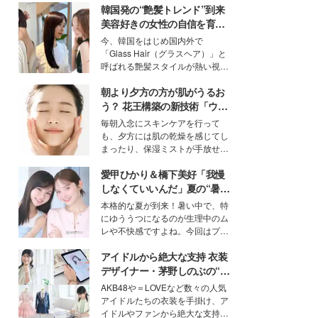
韓国発の“艶髪トレンド”到来
美容好きの女性の自信を育む
「ヘアケア事情」って？
今、韓国をはじめ国内外で
「Glass Hair（グラスヘア）」と
呼ばれる艶髪スタイルが熱い視線
を集めています。メイクやファッ
朝より夕方の方が肌がうるお
ションの完成度を高めるベースと
して、“髪そのものの美しさ”に改
う？ 花王構築の新技術「ウォ
めて注目する人が増えている様
ーターキャプチャリングスキ
毎朝入念にスキンケアを行って
子。今回は、そんな憧れの艶やか
ン（捕水肌）」がスキンケア
も、夕方には肌の乾燥を感じてし
な髪を日常で叶える、美容好きの
の常識を変える予感
まったり、保湿ミストが手放せな
女性たちのヘアケア事情を紹介し
いという読者も多いのでは？そん
ます。
愛甲ひかり＆橋下美好「我慢
な美容の常識を大きく変える可能
性を秘めた、革新的な「Water
しなくていいんだ」夏の“暑さ
Capturing Skin（ウォーターキャ
対策”の新しい選択肢とは？
本格的な夏が到来！暑い中で、特
プチャリングスキン：捕水肌）」
にゆううつになるのが生理中のム
技術を、花王が構築した。
レや不快感ですよね。今回はプラ
イベートでも仲良しで旅行好きな
アイドルから絶大な支持 衣装
モデル・愛甲ひかりさんと橋下美
好さんを迎えて本音で女子会トー
デザイナー・茅野しのぶの“可
ク。猛暑のお出かけを快適に過ご
愛い”を作る美学＜「シチズン
AKB48や＝LOVEなど数々の人気
すヒントや、2人が感動した夏の
クロスシー」インタビュー＞
アイドルたちの衣装を手掛け、ア
生理の新常識にも迫りました。
イドルやファンから絶大な支持を