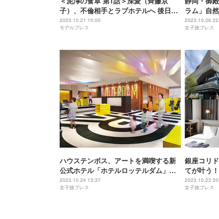
＜泥濘の食卓 第1話＞深愛（齊藤京
静岡・御殿
子）、不倫相手とラブホテルへ 後日シ
ラム」自然
ョックを受けることに
ウトレット
2023.10.21 10:00
2023.10.26 22
モデルプレス
女子旅プレス
ハウステンボス、アートを満喫する新
銀座コリド
公式ホテル「ホテルロッテルダム」迷
てが叶う！
路やトリックアートで遊び心溢れる空
ベルスクエ
2023.10.24 13:37
2023.10.23 20
女子旅プレス
女子旅プレス
間に