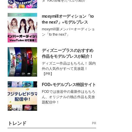
moxymillオーディション「to
the nex7」×モデルプレス
moxymill新メンバーオーディショ
ン「to the nex7」
ディズニープラスのおすすめ
作品をモデルプレスが紹介！
ディズニー作品はもちろん！ 国内
外の人気作がすべて見放題！
【PR】
FOD×モデルプレス特設サイト
FODでは放送中の最新作はもちろ
ん、オリジナルの独占作品も見放
題配信中！
トレンド
PR