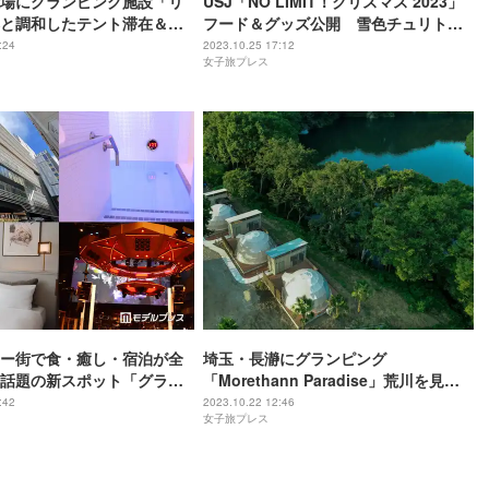
場にグランピング施設「リ
USJ「NO LIMIT！クリスマス 2023」
と調和したテント滞在＆ア
フード＆グッズ公開 雪色チュリトス
も徒歩圏内
や特別コースなど盛り沢山
:24
2023.10.25 17:12
女子旅プレス
ー街で食・癒し・宿泊が全
埼玉・長瀞にグランピング
話題の新スポット「グラン
「Morethann Paradise」荒川を見下
ア」に潜入
ろす好立地でBBQやアクティビティ体
:42
2023.10.22 12:46
女子旅プレス
験