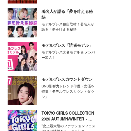
著名人が語る「夢を叶える秘
訣」
モデルプレス独自取材！著名人が
語る「夢を叶える秘訣」
モデルプレス「読者モデル」
モデルプレス読者モデル 新メンバ
ー加入！
モデルプレスカウントダウン
SNS影響力トレンド俳優・女優を
特集「モデルプレスカウントダウ
ン」
TOKYO GIRLS COLLECTION
2026 AUTUMN/WINTER × モ
デルプレス
"史上最大級のファッションフェス
タ"TGC情報をたっぷり紹介