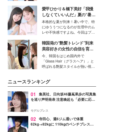
公開。モデルプレスでは、“大のミ
愛甲ひかり＆橋下美好「我慢
ニオン好き”という共通点を持つモ
デルの宮城舞と島村雄大の特別対
しなくていいんだ」夏の“暑さ
談をお届け！それぞれの視点か
対策”の新しい選択肢とは？
本格的な夏が到来！暑い中で、特
ら、今作ならではの魅力や予想外
にゆううつになるのが生理中のム
の感動をもたらす奥深いストーリ
レや不快感ですよね。今回はプラ
ーについて熱く語り合ってもらっ
イベートでも仲良しで旅行好きな
た。
韓国発の“艶髪トレンド”到来
モデル・愛甲ひかりさんと橋下美
好さんを迎えて本音で女子会トー
美容好きの女性の自信を育む
ク。猛暑のお出かけを快適に過ご
「ヘアケア事情」って？
今、韓国をはじめ国内外で
すヒントや、2人が感動した夏の
「Glass Hair（グラスヘア）」と
生理の新常識にも迫りました。
呼ばれる艶髪スタイルが熱い視線
を集めています。メイクやファッ
ションの完成度を高めるベースと
ニュースランキング
して、“髪そのものの美しさ”に改
めて注目する人が増えている様
子。今回は、そんな憧れの艶やか
01
集英社、日向坂46藤嶌果歩の写真集
な髪を日常で叶える、美容好きの
を巡り声明発表 注意喚起も「必要に応じ
女性たちのヘアケア事情を紹介し
て法的措置を含む対応を検討」
ます。
モデルプレス
02
寺田心、週6ジム通いで体重
62kg→82kgに 110kgのベンチプレス持
ち上げる姿披露「胸板の厚みすごい」