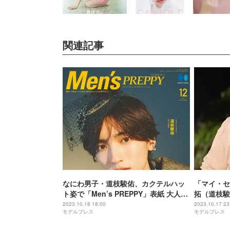
関連記事
なにわ男子・道枝駿佑、カクテルハッ
「マイ・セ
ト姿で「Men’s PREPPY」表紙 大人モ
拓（道枝駿
ードなたたずまい披露
ラストシー
2023.10.18 18:00
2023.10.17 23
モデルプレス
モデルプレス
の最後にや