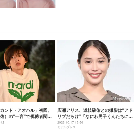
カンド・アオハル」初回、
広瀬アリス、道枝駿佑との撮影は“アド
佑）の"一言”で視聴者悶絶
リブだらけ”「なにわ男子くんたちに纏
ンに「反則すぎる」「最後
わる何かをやってみたり…」＜マイ・
:42
2023.10.17 19:56
モデルプレス
られた」
セカンド・アオハル＞