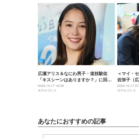
広瀬アリス＆なにわ男子・道枝駿佑
＜マイ・セ
「キスシーンはありますか？」に回答
佐弥子（広
＜マイ・セカンド・アオハル＞
佑）との出
2023.10.17 19:36
2023.10.17 07
モデルプレス
モデルプレス
あなたにおすすめの記事