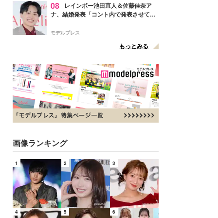
08
レインボー池田直人＆佐藤佳奈ア
ナ、結婚発表「コント内で発表させてい
ただきました」読売テレビ退社は生活拠
点変更のため
モデルプレス
もっとみる
画像ランキング
1
2
3
4
5
6