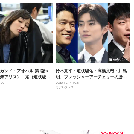
カンド・アオハル 第1話＞
鈴木亮平・道枝駿佑・高橋文哉・川島
瀬アリス）、拓（道枝駿
明、プレッシャーアーチェリーの勝敗
会いで運命動き出す
明らかに 1000点射抜く場面も＜オール
:00
2023.10.14 19:51
モデルプレス
スター感謝祭’23秋＞