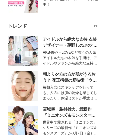
中！
トレンド
PR
アイドルから絶大な支持 衣装
デザイナー・茅野しのぶの“可
愛い”を作る美学＜「シチズン
AKB48や＝LOVEなど数々の人気
クロスシー」インタビュー＞
アイドルたちの衣装を手掛け、ア
イドルやファンから絶大な支持を
得る、株式会社オサレカンパニー
朝より夕方の方が肌がうるお
取締役兼クリエイティブディレク
ター・茅野しのぶ。一人ひとりの
う？ 花王構築の新技術「ウォ
個性に寄り添い、魅力を引き出す
ーターキャプチャリングスキ
毎朝入念にスキンケアを行って
衣装作りは、多くの女性たちに勇
ン（捕水肌）」がスキンケア
も、夕方には肌の乾燥を感じてし
気と自信を与え続けている。
の常識を変える予感
まったり、保湿ミストが手放せな
いという読者も多いのでは？そん
宮城舞・島村雄大、最新作
な美容の常識を大きく変える可能
性を秘めた、革新的な「Water
『ミニオンズ＆モンスター
Capturing Skin（ウォーターキャ
ズ』の魅力熱弁 ハチャメチャ
世界中で愛される「ミニオンズ」
プチャリングスキン：捕水肌）」
だけじゃない“友情と絆”に感
シリーズの最新作『ミニオンズ＆
技術を、花王が構築した。
動
モンスターズ』が8月7日（金）に