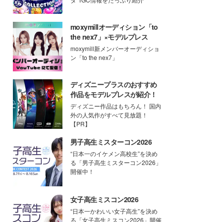
moxymillオーディション「to
the nex7」×モデルプレス
moxymill新メンバーオーディショ
ン「to the nex7」
ディズニープラスのおすすめ
作品をモデルプレスが紹介！
ディズニー作品はもちろん！ 国内
外の人気作がすべて見放題！
【PR】
男子高生ミスターコン2026
“日本一のイケメン高校生”を決め
る「男子高生ミスターコン2026」
開催中！
女子高生ミスコン2026
“日本一かわいい女子高生”を決め
る「女子高生ミスコン2026」開催