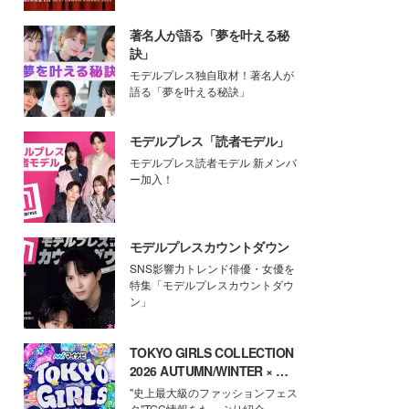
著名人が語る「夢を叶える秘
訣」
モデルプレス独自取材！著名人が
語る「夢を叶える秘訣」
モデルプレス「読者モデル」
モデルプレス読者モデル 新メンバ
ー加入！
モデルプレスカウントダウン
SNS影響力トレンド俳優・女優を
特集「モデルプレスカウントダウ
ン」
TOKYO GIRLS COLLECTION
2026 AUTUMN/WINTER × モ
デルプレス
"史上最大級のファッションフェス
タ"TGC情報をたっぷり紹介