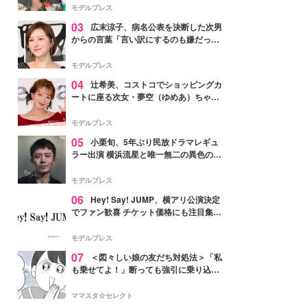
「かっこいい」と反響
モデルプレス
03
広末涼子、病名公表を決断した次男
からの言葉「言い訳にするのも嫌だっ
た」「言うべきか迷った」
モデルプレス
04
辻希美、コストコでショッピングカ
ートに座る次女・夢空（ゆめあ）ちゃん
の姿公開「乗りこなしてる感じが可愛す
ぎ」「成長を感じる」の声
モデルプレス
05
小栗旬、5年ぶり民放ドラマレギュ
ラー出演 横浜流星と唯一無二の異色のバ
ディで初共演【LOST10】
モデルプレス
06
Hey! Say! JUMP、横アリ公演決定
でファン歓喜 チケット価格にも注目集ま
る「激アツ」「平成に戻ったみたい」
モデルプレス
07
＜図々しい娘の友だち対処法＞「私
も乗せてよ！」断っても強引に乗り込ん
でくる友だち【第1話まんが】
ママスタ☆セレクト