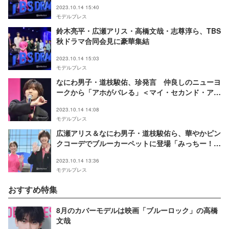
2023.10.14 15:40
モデルプレス
鈴木亮平・広瀬アリス・高橋文哉・志尊淳ら、TBS
秋ドラマ合同会見に豪華集結
2023.10.14 15:03
モデルプレス
なにわ男子・道枝駿佑、珍発言 仲良しのニューヨ
ークから「アホがバレる」＜マイ・セカンド・アオ
ハル＞
2023.10.14 14:08
モデルプレス
広瀬アリス＆なにわ男子・道枝駿佑ら、華やかピン
クコーデでブルーカーペットに登場「みっちー！」
の大歓声＜マイ・セカンド・アオハル＞
2023.10.14 13:36
モデルプレス
おすすめ特集
8月のカバーモデルは映画「ブルーロック」の高橋
文哉