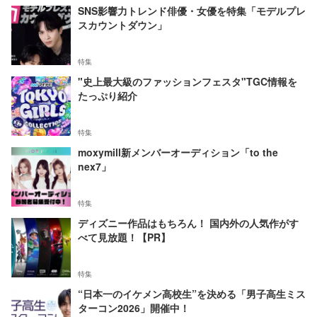
SNS影響力トレンド俳優・女優を特集「モデルプレ
スカウントダウン」
特集
"史上最大級のファッションフェスタ"TGC情報を
たっぷり紹介
特集
moxymill新メンバーオーディション「to the
nex7」
特集
ディズニー作品はもちろん！ 国内外の人気作がす
べて見放題！【PR】
特集
“日本一のイケメン高校生”を決める「男子高生ミス
ターコン2026」開催中！