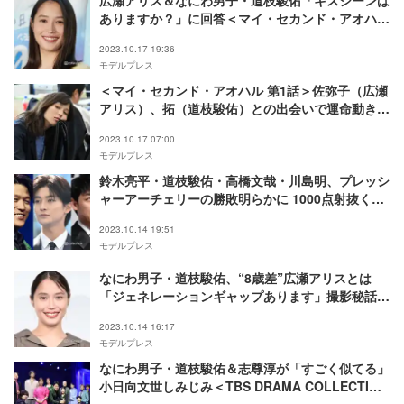
ありますか？」に回答＜マイ・セカンド・アオハル
＞
2023.10.17 19:36
モデルプレス
＜マイ・セカンド・アオハル 第1話＞佐弥子（広瀬
アリス）、拓（道枝駿佑）との出会いで運命動き出
す
2023.10.17 07:00
モデルプレス
鈴木亮平・道枝駿佑・高橋文哉・川島明、プレッシ
ャーアーチェリーの勝敗明らかに 1000点射抜く場
面も＜オールスター感謝祭’23秋＞
2023.10.14 19:51
モデルプレス
なにわ男子・道枝駿佑、“8歳差”広瀬アリスとは
「ジェネレーションギャップあります」撮影秘話語
る＜マイ・セカンド・アオハル＞
2023.10.14 16:17
モデルプレス
なにわ男子・道枝駿佑＆志尊淳が「すごく似てる」
小日向文世しみじみ＜TBS DRAMA COLLECTION
2023 Autumn！！＞