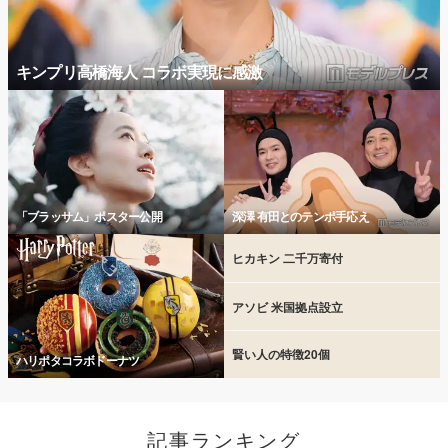
キンプリ高橋海人 コラボ実現に感激
「ブラッサム」ポスター公開
深澤 有田とのテンポ手応え
ヒカキン 二千万寄付
アソビ 米国拠点設立
賢い人の特徴20個
ハリポタコラボドーナツ
記事ランキング