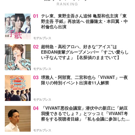
RANKING
01
テレ東、東野圭吾さん追悼 亀梨和也主演「東
野圭吾 手紙」再放送へ 佐藤隆太・本田翼・中
村倫也ら出演
モデルプレス
02
超特急・高松アロハ、好きな“アイス”は
EBiDAN後輩グループメンバー「すごい愛らし
い子なんですよ」【名探偵のままでいて】
モデルプレス
03
堺雅人・阿部寛、二宮和也ら「VIVANT」一夜
限りの特別イベント出演者11人解禁
モデルプレス
04
「VIVANT悪役会議室」潜伏中の新庄に「納豆
我慢できるでしょ？」とツッコミ「VIVANT考
察をする視聴者目線」「私も会議に参加した
い」と話題【ネタバレあり】
モデルプレス