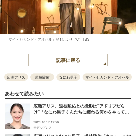
「マイ・セカンド・アオハル」第1話より（C）TBS
記事に戻る
広瀬アリス
道枝駿佑
なにわ男子
マイ・セカンド・アオハル
あわせて読みたい
広瀬アリス、道枝駿佑との撮影は“アドリブだら
け”「なにわ男子くんたちに纏わる何かをやってみ
たり…」＜マイ・セカンド・アオハル＞
2023.10.17 19:56
モデルプレス
広瀬アリス＆なにわ男子・道枝駿佑「キスシーンは