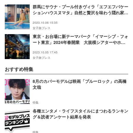
群馬にサウナ・プール付きヴィラ「エフエフバケー
ションハウスヌマタ」自然と贅沢を味わう隠れ家空
間
2023.10.06 15:35
女子旅プレス
東京・お台場に新テーマパーク「イマーシブ・フォ
ート東京」2024年春開業 大規模シアターやホラ
ー体験など12のアトラクション
2023.10.05 17:45
女子旅プレス
おすすめ特集
8月のカバーモデルは映画「ブルーロック」の高橋
文哉
特集
各種エンタメ・ライフスタイルにまつわるランキン
グ＆読者アンケート結果を発表
特集