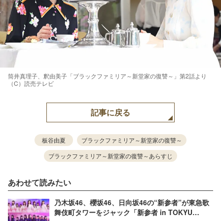
筒井真理子、釈由美子「ブラックファミリア～新堂家の復讐～」第2話より
（C）読売テレビ
記事に戻る
板谷由夏
ブラックファミリア～新堂家の復讐～
ブラックファミリア～新堂家の復讐～あらすじ
あわせて読みたい
乃木坂46、櫻坂46、日向坂46の“新参者”が東急歌
舞伎町タワーをジャック「新参者 in TOKYU