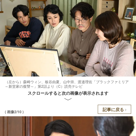
（左から）森崎ウィン、板谷由夏、山中崇、渡邉理佐「ブラックファミリア
～新堂家の復讐～」第2話より（C）読売テレビ
スクロールすると次の画像が表示されます
記事に戻る
( 画像2/10 )