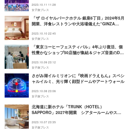
KABUKICHO TOWER」開催決定
2023.10.11 11:28
女子旅プレス
「ザ ロイヤルパークホテル 銀座6丁目」2024年5月
開業、洋食レストランや大浴場備えた“GINZA
POP”な一軒
2023.10.10 22:45
女子旅プレス
「東京コーヒーフェスティバル」4年ぶり復活、個
性豊かなショップ50店舗が集結＆ジャズ音楽のDJ
やライブも
2023.10.09 23:12
女子旅プレス
さがみ湖イルミリオンに『映画ドラえもん』スペシ
ャルイルミ、光り輝く顔型ドームやアートウォール
2023.10.08 23:06
女子旅プレス
北海道に新ホテル「TRUNK（HOTEL）
SAPPORO」2027年開業 シアタールームやスパ
など整備
2023.10.07 23:35
女子旅プレス