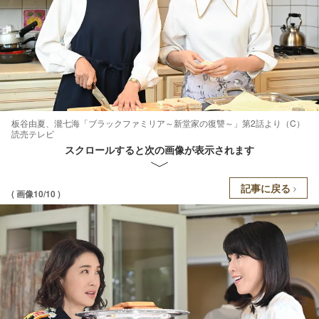
板谷由夏、瀧七海「ブラックファミリア～新堂家の復讐～」第2話より（C）
読売テレビ
スクロールすると次の画像が表示されます
記事に戻る
( 画像10/10 )