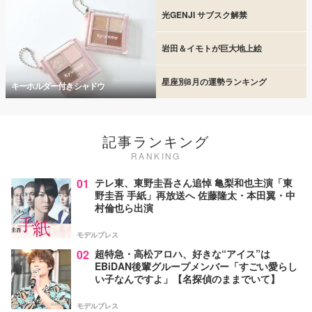
光GENJI サブスク解禁
岩田＆イモトが巨大地上絵
星座別8月の運勢ランキング
キーホルダー付きシャドウ
記事ランキング
RANKING
01
テレ東、東野圭吾さん追悼 亀梨和也主演「東
野圭吾 手紙」再放送へ 佐藤隆太・本田翼・中
村倫也ら出演
モデルプレス
02
超特急・高松アロハ、好きな“アイス”は
EBiDAN後輩グループメンバー「すごい愛らし
い子なんですよ」【名探偵のままでいて】
モデルプレス