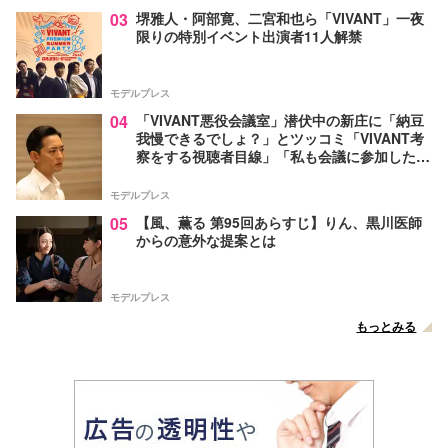
03
堺雅人・阿部寛、二宮和也ら「VIVANT」一夜
限りの特別イベント出演者11人解禁
モデルプレス
04
「VIVANT悪役会議室」潜伏中の新庄に「納豆
我慢できるでしょ？」とツッコミ「VIVANT考
察をする視聴者目線」「私も会議に参加した
い」と話題【ネタバレあり】
モデルプレス
05
【風、薫る 第95回あらすじ】りん、黒川医師
からの意外な提案とは
モデルプレス
もっとみる