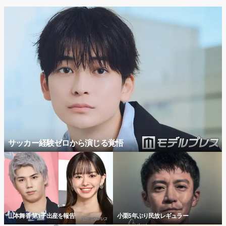
サッカー経験ゼロから演じる覚悟
山本舞香 第1子出産を報告
小栗5年ぶり民放レギュラー