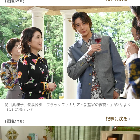
( 画像6/10 )
筒井真理子、長妻怜央「ブラックファミリア～新堂家の復讐～」第2話より
（C）読売テレビ
記事に戻る
( 画像1/10 )