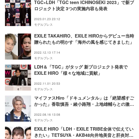
TGC×LDH「TGC teen ICHINOSEKI 2023」で新プ
ロジェクト決定 3つの実施内容も発表
2023.01.23 23:12
モデルプレス
EXILE TAKAHIRO、EXILE HIROからデビュー当時
贈られたもの明かす「海外の風を感じてきました」
2022.12.13 17:14
モデルプレス
LDH＆「TGC」がタッグ 新プロジェクト発表で
EXILE HIRO「様々な地域に貢献」
2022.11.01 20:53
モデルプレス
マイファスHiro「ドキュメンタル」は「絶望感すご
かった」香取慎吾・綾小路翔・上地雄輔らとの激闘
振り返る
2022.08.16 13:08
モデルプレス
EXILE HIRO「LDH・EXILE TRIBE全体で伝えてい
きたい」TETSUYA・AKB48向井地美音と肝炎対策