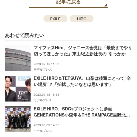
記事に戻る
EXILE
HIRO
あわせて読みたい
マイファスHiro、ジャニーズ会見は「最後までやり
切ってほしかった」東山紀之新社長の“引っかかっ
た”言動・社名変更の必要性に言及
2023.09.15 11:03
モデルプレス
EXILE HIRO＆TETSUYA、山梨は後輩にとって“辛
い場所”？「払拭したいなとは思います」
2023.07.18 16:54
モデルプレス
EXILE HIRO、SDGsプロジェクトに参画
GENERATIONS小森隼＆THE RAMPAGE吉野北人
も緊急参戦
2023.03.03 14:35
モデルプレス