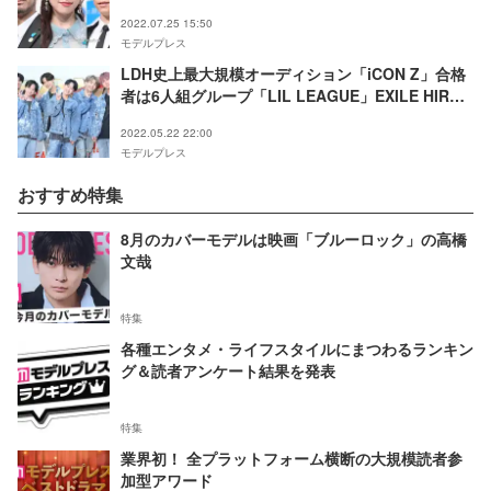
呼びかけ
2022.07.25 15:50
モデルプレス
LDH史上最大規模オーディション「iCON Z」合格
者は6人組グループ「LIL LEAGUE」EXILE HIRO
＆AKIRAら選出理由語る
2022.05.22 22:00
モデルプレス
おすすめ特集
8月のカバーモデルは映画「ブルーロック」の高橋
文哉
特集
各種エンタメ・ライフスタイルにまつわるランキン
グ＆読者アンケート結果を発表
特集
業界初！ 全プラットフォーム横断の大規模読者参
加型アワード