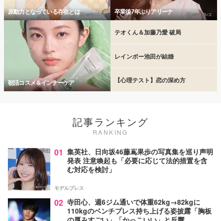
原動力となっている存在とは
卒業後7年ぶりアリーナ
テオくん＆加藤乃愛 破局
レインボー池田が結婚
【心理テスト】恋の深め方
朝活コスメ＆インナーケア
記事ランキング
RANKING
01
集英社、日向坂46藤嶌果歩の写真集を巡り声明
発表 注意喚起も「必要に応じて法的措置を含
む対応を検討」
モデルプレス
02
寺田心、週6ジム通いで体重62kg→82kgに
110kgのベンチプレス持ち上げる姿披露「胸板
の厚みすごい」「かっこいい」と反響