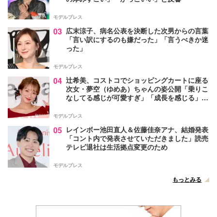
モデルプレス
03
広末涼子、病名公表を決断した次男からの言葉
「言い訳にするのも嫌だった」「言うべきか迷
った」
モデルプレス
04
辻希美、コストコでショッピングカートに座る
次女・夢空（ゆめあ）ちゃんの姿公開「乗りこ
なしてる感じが可愛すぎ」「成長を感じる」の
声
モデルプレス
05
レインボー池田直人＆佐藤佳奈アナ、結婚発表
「コント内で発表させていただきました」読売
テレビ退社は生活拠点変更のため
モデルプレス
もっとみる