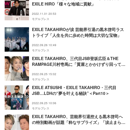
EXILE HIRO「様々な地域に貢献」
2022.11.01 20:53
モデルプレス
EXILE TAKAHIROが涙 芸能界引退の黒木啓司ラス
トライブ「人生を共に歩めた時間は大切な宝物」
2022.09.26 10:49
モデルプレス
EXILE TAKAHIRO、三代目JSB登坂広臣＆THE
RAMPAGE川村壱馬に「質屋とかかけずり回ってで
も奢るから」飛び入り参加のやりとりが話題
2022.09.25 15:02
モデルプレス
EXILE ATSUSHI・EXILE TAKAHIRO・三代目
JSB…LDHの“夢を叶える秘訣”＜Part10＞
2022.09.25 10:06
モデルプレス
EXILE TAKAHIRO、芸能界引退控える黒木啓司へ
の特別動画が話題「粋なサプライズ」「涙止まらな
い」