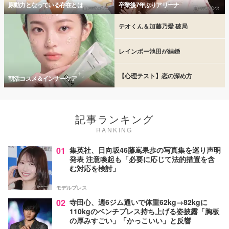
原動力となっている存在とは
卒業後7年ぶりアリーナ
テオくん＆加藤乃愛 破局
レインボー池田が結婚
【心理テスト】恋の深め方
朝活コスメ＆インナーケア
記事ランキング
RANKING
01
集英社、日向坂46藤嶌果歩の写真集を巡り声明
発表 注意喚起も「必要に応じて法的措置を含
む対応を検討」
モデルプレス
02
寺田心、週6ジム通いで体重62kg→82kgに
110kgのベンチプレス持ち上げる姿披露「胸板
の厚みすごい」「かっこいい」と反響