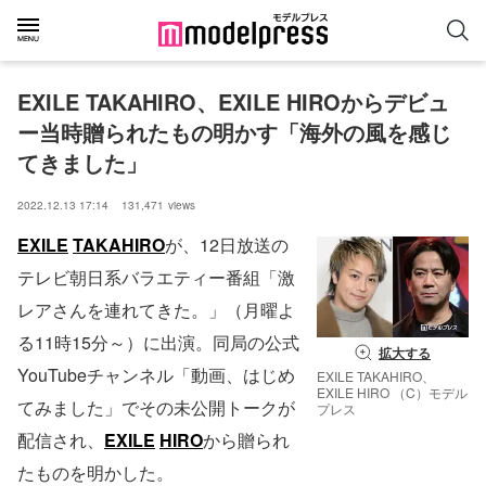
EXILE TAKAHIRO、EXILE HIROからデビュ
ー当時贈られたもの明かす「海外の風を感じ
てきました」
2022.12.13 17:14
131,471
views
EXILE
TAKAHIRO
が、12日放送の
テレビ朝日系バラエティー番組「激
レアさんを連れてきた。」（月曜よ
る11時15分～）に出演。同局の公式
拡大する
YouTubeチャンネル「動画、はじめ
EXILE TAKAHIRO、
EXILE HIRO （C）モデル
てみました」でその未公開トークが
プレス
配信され、
EXILE
HIRO
から贈られ
たものを明かした。