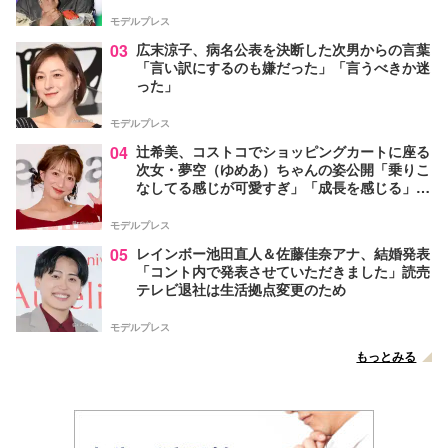
モデルプレス
03
広末涼子、病名公表を決断した次男からの言葉
「言い訳にするのも嫌だった」「言うべきか迷
った」
モデルプレス
04
辻希美、コストコでショッピングカートに座る
次女・夢空（ゆめあ）ちゃんの姿公開「乗りこ
なしてる感じが可愛すぎ」「成長を感じる」の
声
モデルプレス
05
レインボー池田直人＆佐藤佳奈アナ、結婚発表
「コント内で発表させていただきました」読売
テレビ退社は生活拠点変更のため
モデルプレス
もっとみる