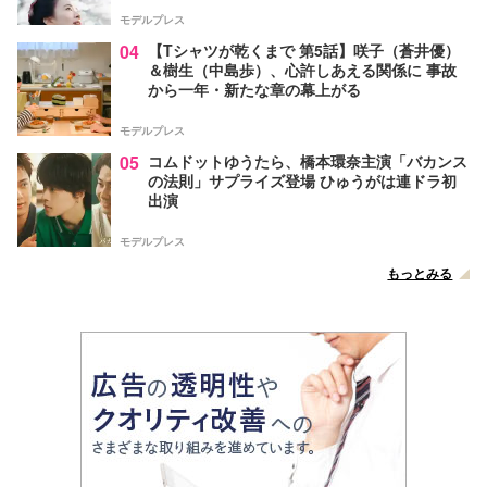
モデルプレス
04
【Tシャツが乾くまで 第5話】咲子（蒼井優）
＆樹生（中島歩）、心許しあえる関係に 事故
から一年・新たな章の幕上がる
モデルプレス
05
コムドットゆうたら、橋本環奈主演「バカンス
の法則」サプライズ登場 ひゅうがは連ドラ初
出演
モデルプレス
もっとみる