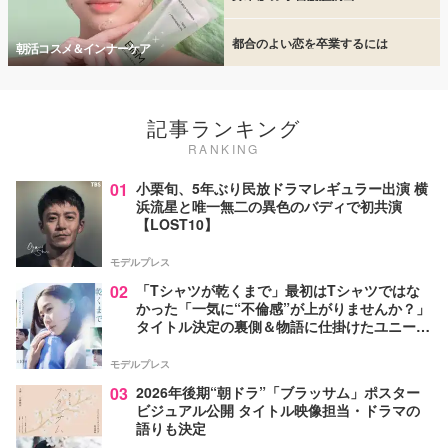
都合のよい恋を卒業するには
朝活コスメ＆インナーケア
記事ランキング
RANKING
01
小栗旬、5年ぶり民放ドラマレギュラー出演 横
浜流星と唯一無二の異色のバディで初共演
【LOST10】
モデルプレス
02
「Tシャツが乾くまで」最初はTシャツではな
かった「一気に“不倫感”が上がりませんか？」
タイトル決定の裏側＆物語に仕掛けたユニーク
な視点【脚本家・生方美久氏インタビュー】
モデルプレス
03
2026年後期“朝ドラ”「ブラッサム」ポスター
ビジュアル公開 タイトル映像担当・ドラマの
語りも決定