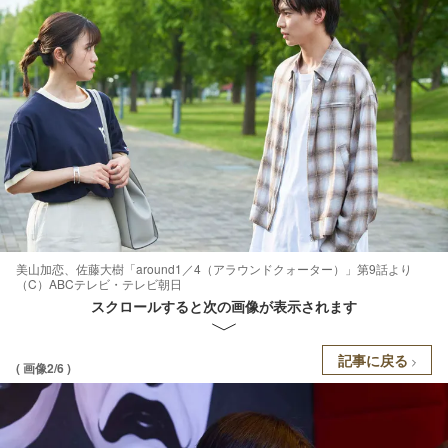
美山加恋、佐藤大樹「around1／4（アラウンドクォーター）」第9話より
（C）ABCテレビ・テレビ朝日
スクロールすると次の画像が表示されます
記事に戻る
( 画像2/6 )