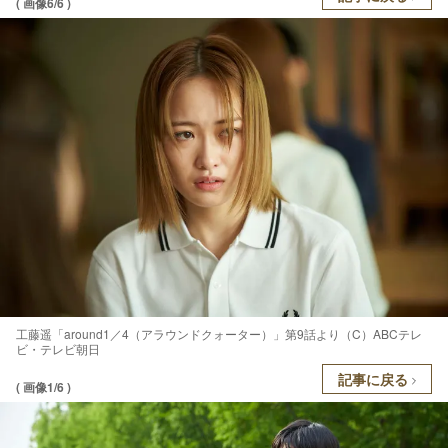
( 画像6/6 )
工藤遥「around1／4（アラウンドクォーター）」第9話より（C）ABCテレ
ビ・テレビ朝日
記事に戻る
( 画像1/6 )