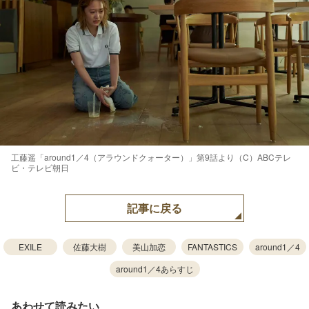
工藤遥「around1／4（アラウンドクォーター）」第9話より（C）ABCテレ
ビ・テレビ朝日
記事に戻る
EXILE
佐藤大樹
美山加恋
FANTASTICS
around1／4
around1／4あらすじ
あわせて読みたい