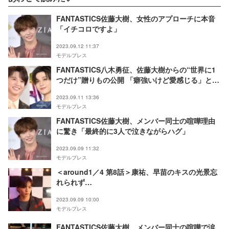
FANTASTICS佐藤大樹、女性のアプローチに本音
「イチコロですよ」
2023.09.12 11:37
モデルプレス
FANTASTICS八木勇征、佐藤大樹からの“世界に1
つだけ”贈りもの公開 「癖強いけど愛感じる」と話
題に
2023.09.11 13:36
モデルプレス
FANTASTICS佐藤大樹、メンバー同士の喧嘩理由
に驚き「最終的に3人で泣きながらハグ」
2023.09.09 11:32
モデルプレス
＜around1／4 第8話＞康祐、早苗のキスの光景忘
れられず…
2023.09.09 10:00
モデルプレス
FANTASTICS佐藤大樹、メンバー同士の喧嘩で涙