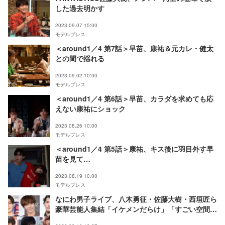
した過去明かす
2023.09.07 15:00
モデルプレス
＜around1／4 第7話＞早苗、康祐＆元カレ・健太
との間で揺れる
2023.09.02 10:00
モデルプレス
＜around1／4 第6話＞早苗、カラダを求めても応
えない康祐にショック
2023.08.26 10:00
モデルプレス
＜around1／4 第5話＞康祐、キス後に羽目外す早
苗を見て…
2023.08.19 10:00
モデルプレス
なにわ男子ライブ、八木勇征・佐藤大樹・西垣匠ら
豪華芸能人集結「イケメンだらけ」「すごい空間」
と話題に