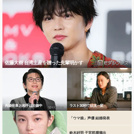
佐藤大樹 台湾土産を贈った先輩明かす
再婚発表 お相手は妊娠中
ラスト30秒で状況一変
「ウマ娘」声優 結婚発表
鈴木砂羽 子宮筋腫摘出