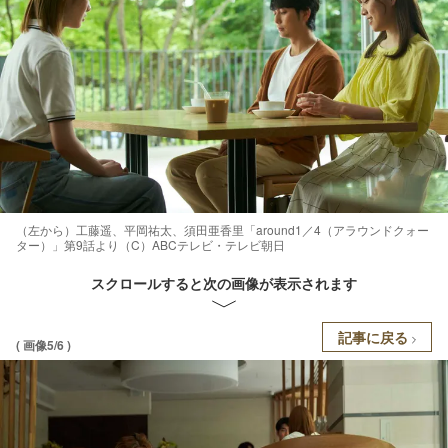
（左から）工藤遥、平岡祐太、須田亜香里「around1／4（アラウンドクォー
ター）」第9話より（C）ABCテレビ・テレビ朝日
スクロールすると次の画像が表示されます
記事に戻る
( 画像5/6 )