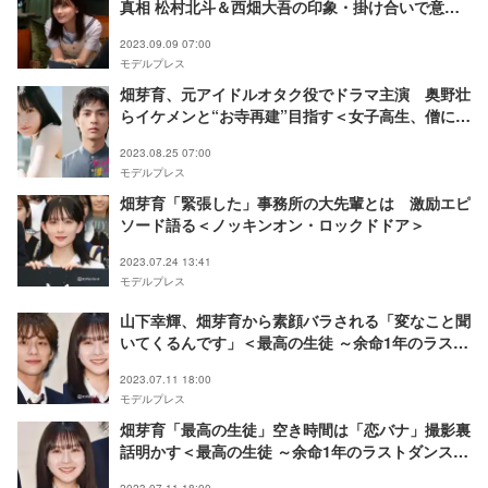
真相 松村北斗＆西畑大吾の印象・掛け合いで意識
していることとは＜「ノッキンオン・ロックドド
2023.09.09 07:00
ア」独占インタビュー＞
モデルプレス
畑芽育、元アイドルオタク役でドラマ主演 奥野壮
らイケメンと“お寺再建”目指す＜女子高生、僧にな
る。＞
2023.08.25 07:00
モデルプレス
畑芽育「緊張した」事務所の大先輩とは 激励エピ
ソード語る＜ノッキンオン・ロックドドア＞
2023.07.24 13:41
モデルプレス
山下幸輝、畑芽育から素顔バラされる「変なこと聞
いてくるんです」＜最高の生徒 ～余命1年のラスト
ダンス～＞
2023.07.11 18:00
モデルプレス
畑芽育「最高の生徒」空き時間は「恋バナ」撮影裏
話明かす＜最高の生徒 ～余命1年のラストダンス～
＞