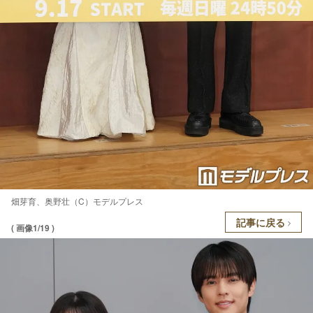
畑芽育、奥野壮（C）モデルプレス
記事に戻る
( 画像1/19 )