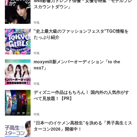
SNS影響力トレンド俳優・女優を特集「モデルプレ
スカウントダウン」
特集
"史上最大級のファッションフェスタ"TGC情報を
たっぷり紹介
特集
moxymill新メンバーオーディション「to the
nex7」
特集
ディズニー作品はもちろん！ 国内外の人気作がす
べて見放題！【PR】
特集
“日本一のイケメン高校生”を決める「男子高生ミス
ターコン2026」開催中！