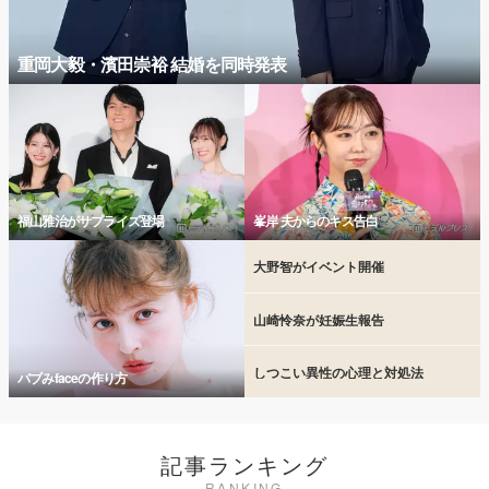
重岡大毅・濱田崇裕 結婚を同時発表
福山雅治がサプライズ登場
峯岸 夫からのキス告白
大野智がイベント開催
山崎怜奈が妊娠生報告
しつこい異性の心理と対処法
バブみfaceの作り方
記事ランキング
RANKING