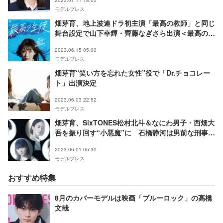
2023.07.11 18:00
モデルプレス
畑芽育、地上波連ドラ初主演「最高の教師」と同じ
舞台設定で山下幸輝・齊藤なぎさら出演＜最高の生
徒 ～余命1年のラストダンス～＞
2023.06.15 05:00
モデルプレス
畑芽育“笑い方を忘れた女性”役で「Dr.チョコレー
ト」出演決定
2023.06.03 22:52
モデルプレス
畑芽育、SixTONES松村北斗＆なにわ男子・西畑大
吾を振り回す“小悪魔”に 石橋静河は男前な刑事役
＜ノッキンオン・ロックドドア＞
2023.06.01 05:30
モデルプレス
おすすめ特集
8月のカバーモデルは映画「ブルーロック」の高橋
文哉