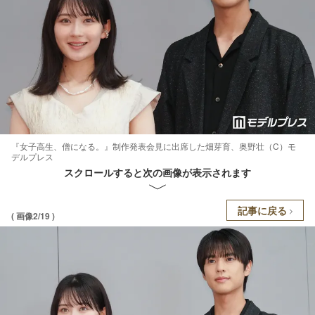
『女子高生、僧になる。』制作発表会見に出席した畑芽育、奥野壮（C）モ
デルプレス
スクロールすると次の画像が表示されます
記事に戻る
( 画像2/19 )