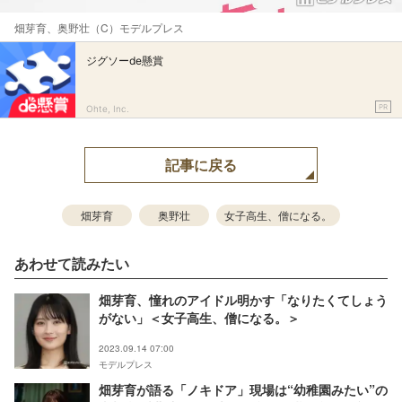
畑芽育、奥野壮（C）モデルプレス
ジグソーde懸賞
PR
Ohte, Inc.
記事に戻る
畑芽育
奥野壮
女子高生、僧になる。
あわせて読みたい
畑芽育、憧れのアイドル明かす「なりたくてしょう
がない」＜女子高生、僧になる。＞
2023.09.14 07:00
モデルプレス
畑芽育が語る「ノキドア」現場は“幼稚園みたい”の