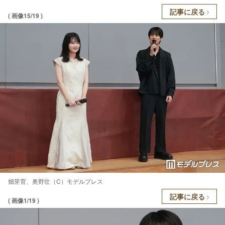
記事に戻る
( 画像15/19 )
畑芽育、奥野壮（C）モデルプレス
記事に戻る
( 画像1/19 )