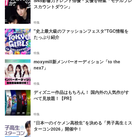
SNS影響力トレンド俳優・女優を特集「モデルプレ
スカウントダウン」
特集
"史上最大級のファッションフェスタ"TGC情報を
たっぷり紹介
特集
moxymill新メンバーオーディション「to the
nex7」
特集
ディズニー作品はもちろん！ 国内外の人気作がす
べて見放題！【PR】
特集
“日本一のイケメン高校生”を決める「男子高生ミス
ターコン2026」開催中！