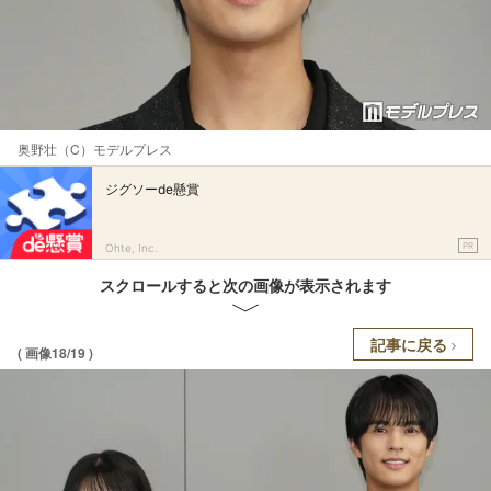
奥野壮（C）モデルプレス
ジグソーde懸賞
PR
Ohte, Inc.
スクロールすると次の画像が表示されます
記事に戻る
( 画像18/19 )