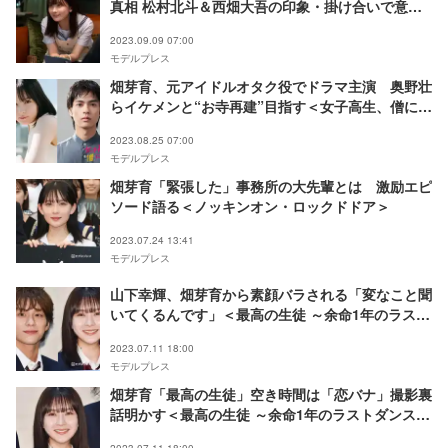
真相 松村北斗＆西畑大吾の印象・掛け合いで意識
していることとは＜「ノッキンオン・ロックドド
2023.09.09 07:00
ア」独占インタビュー＞
モデルプレス
畑芽育、元アイドルオタク役でドラマ主演 奥野壮
らイケメンと“お寺再建”目指す＜女子高生、僧にな
る。＞
2023.08.25 07:00
モデルプレス
畑芽育「緊張した」事務所の大先輩とは 激励エピ
ソード語る＜ノッキンオン・ロックドドア＞
2023.07.24 13:41
モデルプレス
山下幸輝、畑芽育から素顔バラされる「変なこと聞
いてくるんです」＜最高の生徒 ～余命1年のラスト
ダンス～＞
2023.07.11 18:00
モデルプレス
畑芽育「最高の生徒」空き時間は「恋バナ」撮影裏
話明かす＜最高の生徒 ～余命1年のラストダンス～
＞