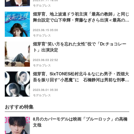
2023.07.11 18:00
モデルプレス
畑芽育、地上波連ドラ初主演「最高の教師」と同じ
舞台設定で山下幸輝・齊藤なぎさら出演＜最高の生
徒 ～余命1年のラストダンス～＞
2023.06.15 05:00
モデルプレス
畑芽育“笑い方を忘れた女性”役で「Dr.チョコレー
ト」出演決定
2023.06.03 22:52
モデルプレス
畑芽育、SixTONES松村北斗＆なにわ男子・西畑大
吾を振り回す“小悪魔”に 石橋静河は男前な刑事役
＜ノッキンオン・ロックドドア＞
2023.06.01 05:30
モデルプレス
おすすめ特集
8月のカバーモデルは映画「ブルーロック」の高橋
文哉