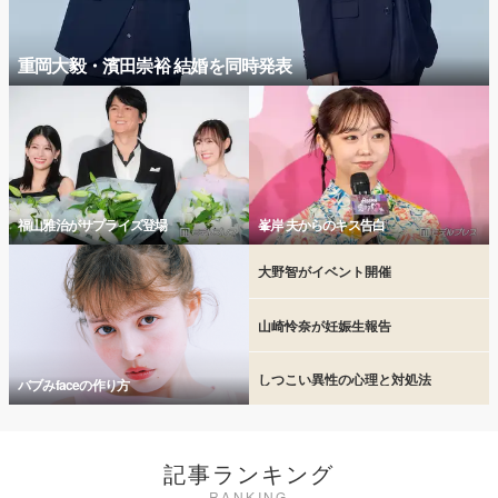
重岡大毅・濱田崇裕 結婚を同時発表
福山雅治がサプライズ登場
峯岸 夫からのキス告白
大野智がイベント開催
山崎怜奈が妊娠生報告
しつこい異性の心理と対処法
バブみfaceの作り方
記事ランキング
RANKING