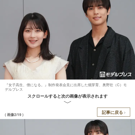
『女子高生、僧になる。』制作発表会見に出席した畑芽育、奥野壮（C）モ
デルプレス
スクロールすると次の画像が表示されます
記事に戻る
( 画像2/19 )