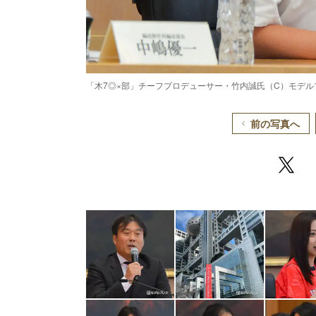
「木7◎×部」チーフプロデューサー・竹内誠氏（C）モデル
前の写真へ