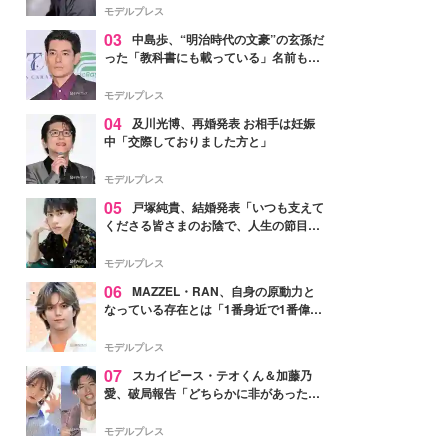
モデルプレス
03
中島歩、“明治時代の文豪”の玄孫だ
った「教科書にも載っている」名前も先
祖に由来
モデルプレス
04
及川光博、再婚発表 お相手は妊娠
中「交際しておりました方と」
モデルプレス
05
戸塚純貴、結婚発表「いつも支えて
くださる皆さまのお陰で、人生の節目を
迎えられること、心より感謝しておりま
す」【全文】
モデルプレス
06
MAZZEL・RAN、自身の原動力と
なっている存在とは「1番身近で1番偉大
な存在」
モデルプレス
07
スカイピース・テオくん＆加藤乃
愛、破局報告「どちらかに非があったわ
けではなく」2023年2月に交際発表
モデルプレス