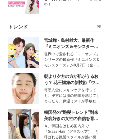
中！
トレンド
PR
宮城舞・島村雄大、最新作
『ミニオンズ＆モンスター
ズ』の魅力熱弁 ハチャメチャ
世界中で愛される「ミニオンズ」
だけじゃない“友情と絆”に感
シリーズの最新作『ミニオンズ＆
動
モンスターズ』が8月7日（金）に
公開。モデルプレスでは、“大のミ
朝より夕方の方が肌がうるお
ニオン好き”という共通点を持つモ
デルの宮城舞と島村雄大の特別対
う？ 花王構築の新技術「ウォ
談をお届け！それぞれの視点か
ーターキャプチャリングスキ
毎朝入念にスキンケアを行って
ら、今作ならではの魅力や予想外
ン（捕水肌）」がスキンケア
も、夕方には肌の乾燥を感じてし
の感動をもたらす奥深いストーリ
の常識を変える予感
まったり、保湿ミストが手放せな
ーについて熱く語り合ってもらっ
いという読者も多いのでは？そん
た。
韓国発の“艶髪トレンド”到来
な美容の常識を大きく変える可能
性を秘めた、革新的な「Water
美容好きの女性の自信を育む
Capturing Skin（ウォーターキャ
「ヘアケア事情」って？
今、韓国をはじめ国内外で
プチャリングスキン：捕水肌）」
「Glass Hair（グラスヘア）」と
技術を、花王が構築した。
呼ばれる艶髪スタイルが熱い視線