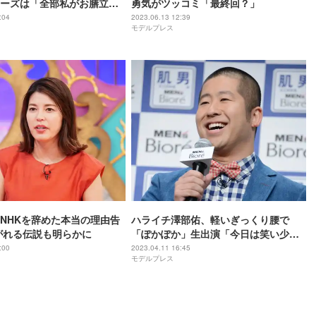
ーズは「全部私がお膳立
勇気がツッコミ「最終回？」
驚きの秘話
:04
2023.06.13 12:39
モデルプレス
NHKを辞めた本当の理由告
ハライチ澤部佑、軽いぎっくり腰で
がれる伝説も明らかに
「ぽかぽか」生出演「今日は笑い少な
めでお願いします」
:00
2023.04.11 16:45
モデルプレス