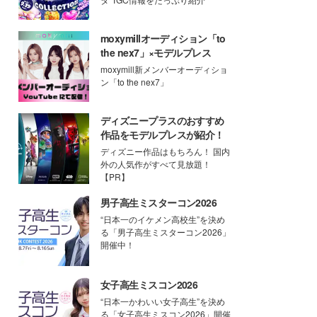
moxymillオーディション「to
the nex7」×モデルプレス
moxymill新メンバーオーディショ
ン「to the nex7」
ディズニープラスのおすすめ
作品をモデルプレスが紹介！
ディズニー作品はもちろん！ 国内
外の人気作がすべて見放題！
【PR】
男子高生ミスターコン2026
“日本一のイケメン高校生”を決め
る「男子高生ミスターコン2026」
開催中！
女子高生ミスコン2026
“日本一かわいい女子高生”を決め
る「女子高生ミスコン2026」開催