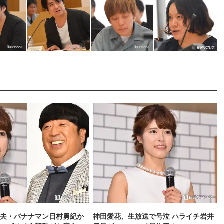
夫・バナナマン日村勇紀か
神田愛花、生放送で号泣 ハライチ岩井