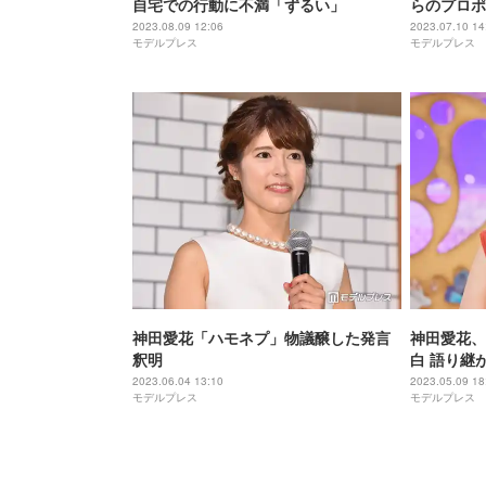
自宅での行動に不満「ずるい」
らのプロポ
て」共演者
2023.08.09 12:06
2023.07.10 14
モデルプレス
モデルプレス
神田愛花「ハモネプ」物議醸した発言
神田愛花、
釈明
白 語り継
2023.06.04 13:10
2023.05.09 18
モデルプレス
モデルプレス