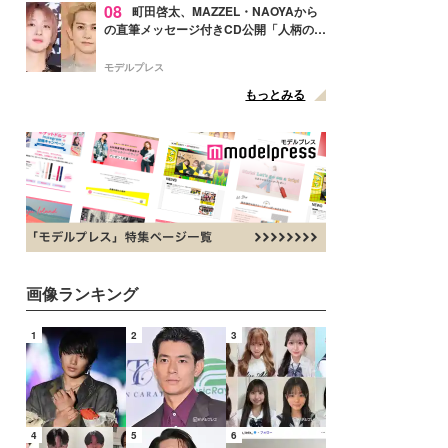
08
町田啓太、MAZZEL・NAOYAから
の直筆メッセージ付きCD公開「人柄の良
さがにじみ出てる」の声
モデルプレス
もっとみる
画像ランキング
1
2
3
4
5
6