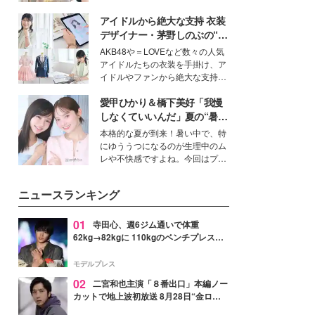
を集めています。メイクやファッ
アイドルから絶大な支持 衣装
ションの完成度を高めるベースと
して、“髪そのものの美しさ”に改
デザイナー・茅野しのぶの“可
めて注目する人が増えている様
愛い”を作る美学＜「シチズン
AKB48や＝LOVEなど数々の人気
子。今回は、そんな憧れの艶やか
クロスシー」インタビュー＞
アイドルたちの衣装を手掛け、ア
な髪を日常で叶える、美容好きの
イドルやファンから絶大な支持を
女性たちのヘアケア事情を紹介し
得る、株式会社オサレカンパニー
ます。
愛甲ひかり＆橋下美好「我慢
取締役兼クリエイティブディレク
ター・茅野しのぶ。一人ひとりの
しなくていいんだ」夏の“暑さ
個性に寄り添い、魅力を引き出す
対策”の新しい選択肢とは？
本格的な夏が到来！暑い中で、特
衣装作りは、多くの女性たちに勇
にゆううつになるのが生理中のム
気と自信を与え続けている。
レや不快感ですよね。今回はプラ
イベートでも仲良しで旅行好きな
モデル・愛甲ひかりさんと橋下美
ニュースランキング
好さんを迎えて本音で女子会トー
ク。猛暑のお出かけを快適に過ご
すヒントや、2人が感動した夏の
01
寺田心、週6ジム通いで体重
生理の新常識にも迫りました。
62kg→82kgに 110kgのベンチプレス持
ち上げる姿披露「胸板の厚みすごい」
「かっこいい」と反響
モデルプレス
02
二宮和也主演「８番出口」本編ノー
カットで地上波初放送 8月28日“金ロ
ー”枠