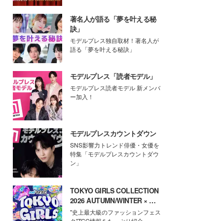
著名人が語る「夢を叶える秘
訣」
モデルプレス独自取材！著名人が
語る「夢を叶える秘訣」
モデルプレス「読者モデル」
モデルプレス読者モデル 新メンバ
ー加入！
モデルプレスカウントダウン
SNS影響力トレンド俳優・女優を
特集「モデルプレスカウントダウ
ン」
TOKYO GIRLS COLLECTION
2026 AUTUMN/WINTER × モ
デルプレス
"史上最大級のファッションフェス
タ"TGC情報をたっぷり紹介