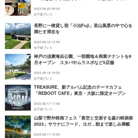
体験レポ
2023.08.20 09:30
女子旅プレス
長野に一棟貸し宿「小泊Fuji」里山風景の中で心を
満たす滞在を
2023.08.19 12:59
女子旅プレス
神戸の須磨海浜公園、一部園地＆商業テナントを9
月オープン スタバやムラスポなど5店舗
2023.08.18 19:25
女子旅プレス
TREASURE、新アルバム記念のテーマカフェ
「REBOOT CAFE」東京・大阪に限定オープン
2023.08.17 17:48
女子旅プレス
山梨で野外映画フェス「夜空と交差する森の映画祭
2023」サウナにフード、ヨガ…朝まで楽しみ満載
2023.08.17 15:55