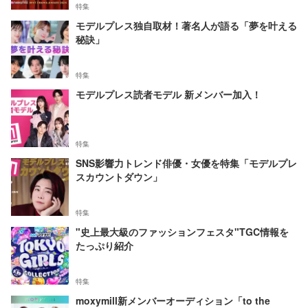
特集
モデルプレス独自取材！著名人が語る「夢を叶える
秘訣」
特集
モデルプレス読者モデル 新メンバー加入！
特集
SNS影響力トレンド俳優・女優を特集「モデルプレ
スカウントダウン」
特集
"史上最大級のファッションフェスタ"TGC情報を
たっぷり紹介
特集
moxymill新メンバーオーディション「to the