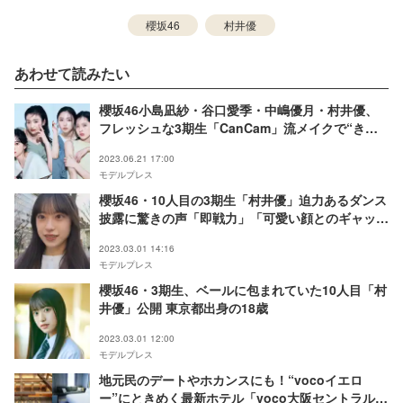
櫻坂46
村井優
あわせて読みたい
櫻坂46小島凪紗・谷口愛季・中嶋優月・村井優、
フレッシュな3期生「CanCam」流メイクで“きれ
いなお姉さん”に変身
2023.06.21 17:00
モデルプレス
櫻坂46・10人目の3期生「村井優」迫力あるダンス
披露に驚きの声「即戦力」「可愛い顔とのギャップ
がすごい」
2023.03.01 14:16
モデルプレス
櫻坂46・3期生、ベールに包まれていた10人目「村
井優」公開 東京都出身の18歳
2023.03.01 12:00
モデルプレス
地元民のデートやホカンスにも！“vocoイエロ
ー”にときめく最新ホテル「voco大阪セントラル」