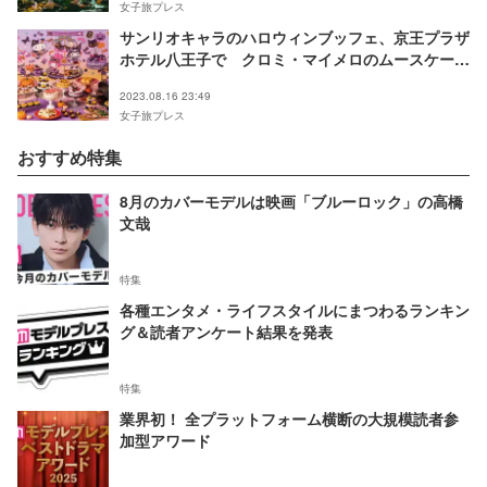
女子旅プレス
サンリオキャラのハロウィンブッフェ、京王プラザ
ホテル八王子で クロミ・マイメロのムースケーキ
やハローキティの林檎パイなど
2023.08.16 23:49
女子旅プレス
おすすめ特集
8月のカバーモデルは映画「ブルーロック」の高橋
文哉
特集
各種エンタメ・ライフスタイルにまつわるランキン
グ＆読者アンケート結果を発表
特集
業界初！ 全プラットフォーム横断の大規模読者参
加型アワード