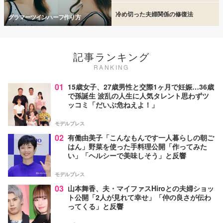
冷め切った夫婦関係の修復法
グラマーツインハーフ作り方
記事ランキング
RANKING
01
15歳女子、27歳男性と交際1ヶ月で妊娠…36歳
で孫誕生 波乱の人生に人気タレント思わずツ
ッコミ「だいぶ危ねえよ！」
モデルプレス
02
有働由美子「こんなもんです一人暮らしの朝ご
はん」野菜を使った手料理公開「作ってみた
い」「ヘルシーで美味しそう」と反響
モデルプレス
03
山本舞香、夫・マイファスHiroとの夫婦ショッ
ト公開「2人が見れて幸せ」「仲の良さが伝わ
ってくる」と反響