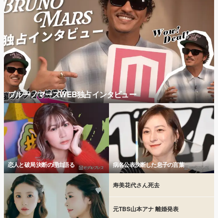
ブルーノマーズWEB独占インタビュー
恋人と破局 決断の理由語る
病名公表決断した息子の言葉
寿美花代さん死去
元TBS山本アナ 離婚発表