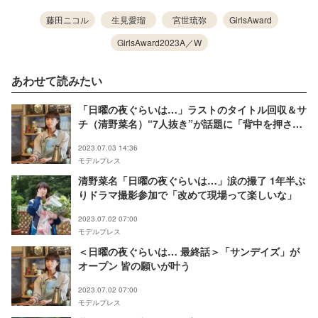
藤田ニコル
生見愛瑠
宮世琉弥
GirlsAward
GirlsAward2023A／W
あわせて読みたい
「日曜の夜ぐらいは…」ラストのタイトル回収＆サ
チ（清野菜名）“7人抜き”が話題に「背中を押され
た」「月曜日も頑張ろうと思えた」と反響続々
2023.07.03 14:36
モデルプレス
清野菜名「日曜の夜ぐらいは…」涙の撮了 1年半ぶ
りドラマ撮影参加で「改めて現場って楽しいな」
2023.07.02 07:00
モデルプレス
＜日曜の夜ぐらいは… 最終話＞「サンデイズ」が
オープン 皆の願いが叶う
2023.07.02 07:00
モデルプレス