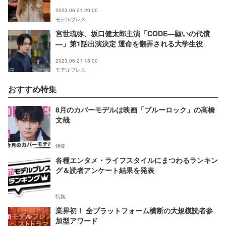
2023.06.21 20:00
モデルプレス
宮世琉弥、坂口健太郎主演「CODE―願いの代償
―」第1話出演決定 運命を翻弄される大学生役
2023.06.21 18:00
モデルプレス
おすすめ特集
8月のカバーモデルは映画「ブルーロック」の高橋
文哉
特集
各種エンタメ・ライフスタイルにまつわるランキン
グ＆読者アンケート結果を発表
特集
業界初！ 全プラットフォーム横断の大規模読者参
加型アワード