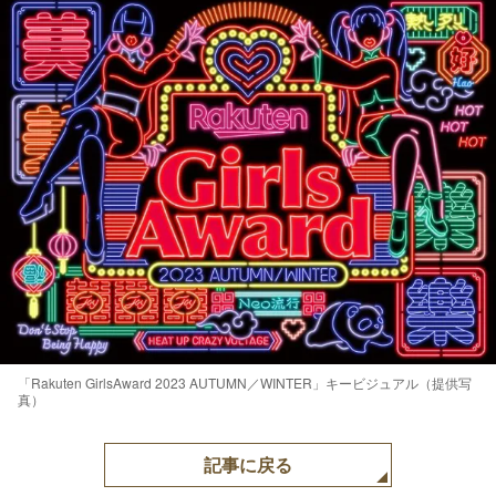
「Rakuten GirlsAward 2023 AUTUMN／WINTER」キービジュアル（提供写
真）
記事に戻る