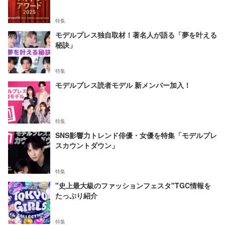
特集
モデルプレス独自取材！著名人が語る「夢を叶える
秘訣」
特集
モデルプレス読者モデル 新メンバー加入！
特集
SNS影響力トレンド俳優・女優を特集「モデルプレ
スカウントダウン」
特集
"史上最大級のファッションフェスタ"TGC情報を
たっぷり紹介
特集