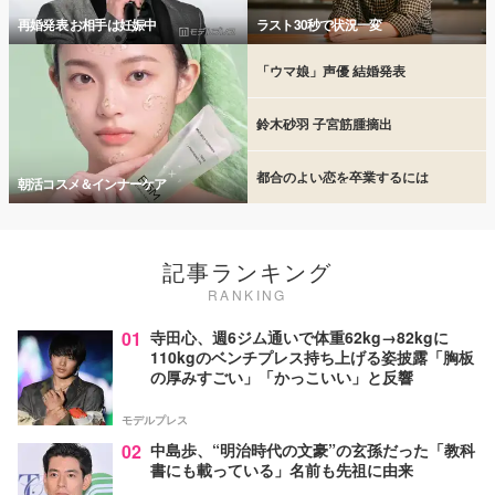
再婚発表 お相手は妊娠中
ラスト30秒で状況一変
「ウマ娘」声優 結婚発表
鈴木砂羽 子宮筋腫摘出
都合のよい恋を卒業するには
朝活コスメ＆インナーケア
記事ランキング
RANKING
01
寺田心、週6ジム通いで体重62kg→82kgに
110kgのベンチプレス持ち上げる姿披露「胸板
の厚みすごい」「かっこいい」と反響
モデルプレス
02
中島歩、“明治時代の文豪”の玄孫だった「教科
書にも載っている」名前も先祖に由来