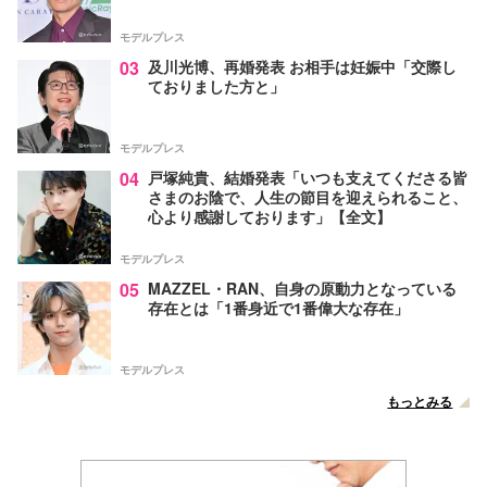
モデルプレス
03
及川光博、再婚発表 お相手は妊娠中「交際し
ておりました方と」
モデルプレス
04
戸塚純貴、結婚発表「いつも支えてくださる皆
さまのお陰で、人生の節目を迎えられること、
心より感謝しております」【全文】
モデルプレス
05
MAZZEL・RAN、自身の原動力となっている
存在とは「1番身近で1番偉大な存在」
モデルプレス
もっとみる