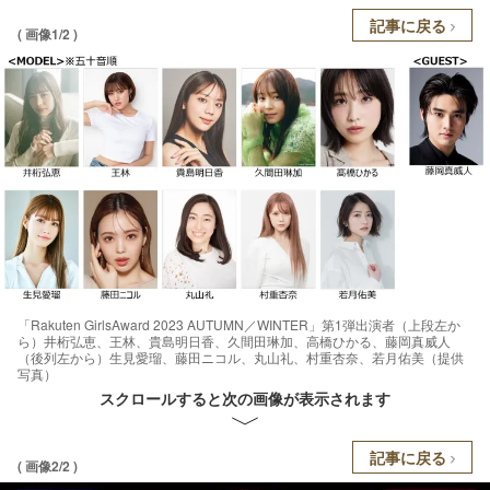
記事に戻る
( 画像1/2 )
「Rakuten GirlsAward 2023 AUTUMN／WINTER」第1弾出演者（上段左か
ら）井桁弘恵、王林、貴島明日香、久間田琳加、高橋ひかる、藤岡真威人
（後列左から）生見愛瑠、藤田ニコル、丸山礼、村重杏奈、若月佑美（提供
写真）
スクロールすると次の画像が表示されます
記事に戻る
( 画像2/2 )