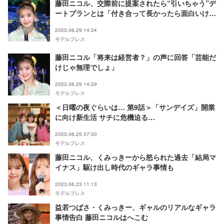
藤田ニコル、交際前に提案されたら“引いちゃう”デ
ートプランとは「付き合って長かったら面白いけ
ど」
2023.06.29 14:34
モデルプレス
藤田ニコル「将来は経営者？」の声に回答「芸能だ
けじゃ無理でしょ」
2023.06.29 14:29
モデルプレス
＜日曜の夜ぐらいは… 第9話＞「サンデイズ」開業
に向け新生活 サチに危機迫る…
2023.06.25 07:00
モデルプレス
藤田ニコル、くみっきーから怒られた過去「結局マ
イナス」駆け出し時代のギャラ事情も
2023.06.23 11:13
モデルプレス
益若つばさ・くみっきー、ギャルのリアルなギャラ
事情告白 藤田ニコルはへこむ