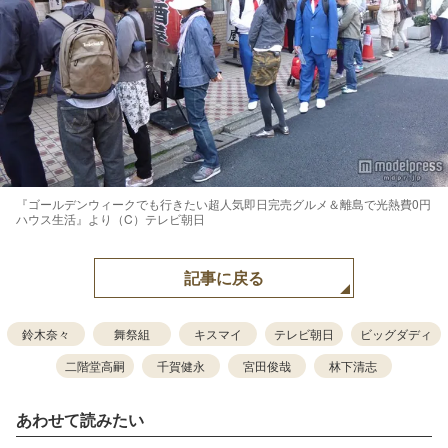
『ゴールデンウィークでも行きたい超人気即日完売グルメ＆離島で光熱費0円
ハウス生活』より（C）テレビ朝日
記事に戻る
鈴木奈々
舞祭組
キスマイ
テレビ朝日
ビッグダディ
二階堂高嗣
千賀健永
宮田俊哉
林下清志
あわせて読みたい