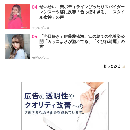
04
せいせい、美ボディラインぴったりスパイダー
マンスーツ姿に反響「色っぽすぎる」「スタイ
ル女神」の声
モデルプレス
05
「今日好き」伊藤愛依海、江の島での水着姿公
開「カッコよさが溢れてる」「くびれ綺麗」の
声
モデルプレス
もっとみる