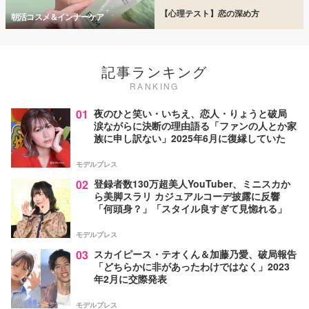
【心理テスト】恋の深め方
朝活コスメ＆インナーケア
記事ランキング
RANKING
01
夜のひと笑い・いちえ、恋人・りょうと破局
涙ながらに決断の理由語る「ファンの人とか家
族に申し訳ない」2025年6月に復縁していた
モデルプレス
02
登録者数130万超美人YouTuber、ミニスカか
ら美脚スラリ カジュアルコーデ披露に反響
「何頭身？」「スタイル良すぎて見惚れる」
モデルプレス
03
スカイピース・テオくん＆加藤乃愛、破局報告
「どちらかに非があったわけではなく」2023
年2月に交際発表
モデルプレス