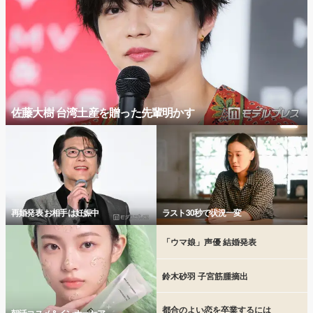
佐藤大樹 台湾土産を贈った先輩明かす
再婚発表 お相手は妊娠中
ラスト30秒で状況一変
「ウマ娘」声優 結婚発表
鈴木砂羽 子宮筋腫摘出
都合のよい恋を卒業するには