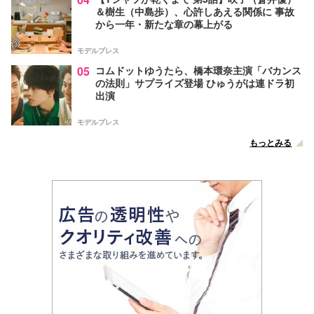
＆樹生（中島歩）、心許しあえる関係に 事故
から一年・新たな章の幕上がる
モデルプレス
05
コムドットゆうたら、橋本環奈主演「バカンス
の法則」サプライズ登場 ひゅうがは連ドラ初
出演
モデルプレス
もっとみる