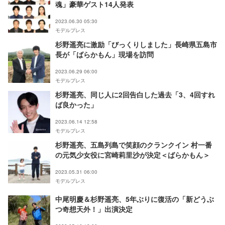
魂」豪華ゲスト14人発表
2023.06.30 05:30
モデルプレス
杉野遥亮に激励「びっくりしました」長崎県五島市
長が「ばらかもん」現場を訪問
2023.06.29 06:00
モデルプレス
杉野遥亮、同じ人に2回告白した過去「3、4回すれ
ば良かった」
2023.06.14 12:58
モデルプレス
杉野遥亮、五島列島で笑顔のクランクイン 村一番
の元気少女役に宮崎莉里沙が決定＜ばらかもん＞
2023.05.31 06:00
モデルプレス
中尾明慶＆杉野遥亮、5年ぶりに復活の「新どうぶ
つ奇想天外！」出演決定