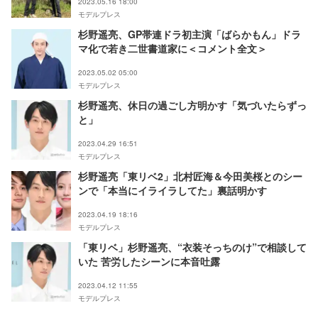
2023.05.16 18:00
モデルプレス
杉野遥亮、GP帯連ドラ初主演「ばらかもん」ドラ
マ化で若き二世書道家に＜コメント全文＞
2023.05.02 05:00
モデルプレス
杉野遥亮、休日の過ごし方明かす「気づいたらずっ
と」
2023.04.29 16:51
モデルプレス
杉野遥亮「東リベ2」北村匠海＆今田美桜とのシー
ンで「本当にイライラしてた」裏話明かす
2023.04.19 18:16
モデルプレス
「東リベ」杉野遥亮、“衣装そっちのけ”で相談して
いた 苦労したシーンに本音吐露
2023.04.12 11:55
モデルプレス