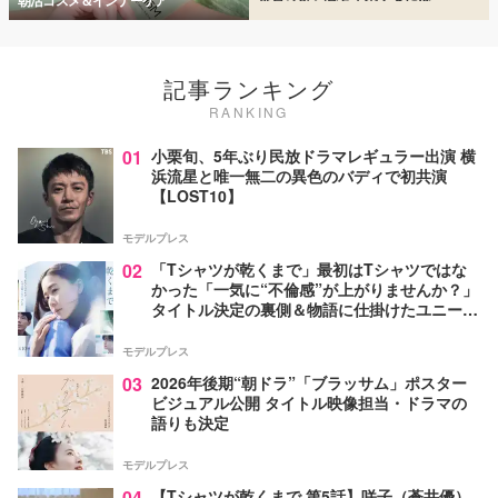
朝活コスメ＆インナーケア
記事ランキング
RANKING
01
小栗旬、5年ぶり民放ドラマレギュラー出演 横
浜流星と唯一無二の異色のバディで初共演
【LOST10】
モデルプレス
02
「Tシャツが乾くまで」最初はTシャツではな
かった「一気に“不倫感”が上がりませんか？」
タイトル決定の裏側＆物語に仕掛けたユニーク
な視点【脚本家・生方美久氏インタビュー】
モデルプレス
03
2026年後期“朝ドラ”「ブラッサム」ポスター
ビジュアル公開 タイトル映像担当・ドラマの
語りも決定
モデルプレス
04
【Tシャツが乾くまで 第5話】咲子（蒼井優）