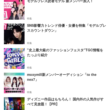
モデルプレス読者モデル 新メンバー加入！
特集
SNS影響力トレンド俳優・女優を特集「モデルプレ
スカウントダウン」
特集
"史上最大級のファッションフェスタ"TGC情報を
たっぷり紹介
特集
moxymill新メンバーオーディション「to the
nex7」
特集
ディズニー作品はもちろん！ 国内外の人気作がす
べて見放題！【PR】