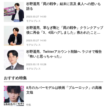
杉野遥亮「罠の戦争」結末に言及 眞人への想いも
語る
2023.03.27 14:00
モデルプレス
杉野遥亮、草なぎ剛と「罠の戦争」クランクアップ
後に再会「3、4回ハグしました」救われたこと語
る
2023.03.27 14:00
モデルプレス
杉野遥亮、Twitterアカウント削除へ ラジオで報告
「怖いと思っちゃった」
2023.03.15 10:28
モデルプレス
おすすめ特集
8月のカバーモデルは映画「ブルーロック」の高橋
文哉
特集