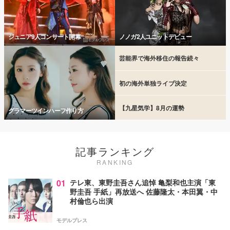
ジュニア9人コンサート開幕
ノノガ2人ユニットデビュー
芸能界で海外移住の報告続々
初の海外単独ライブ決定
【九星気学】8月の運勢
グラマーツインハーフ作り方
記事ランキング
RANKING
01
テレ東、東野圭吾さん追悼 亀梨和也主演「東
野圭吾 手紙」再放送へ 佐藤隆太・本田翼・中
村倫也ら出演
モデルプレス