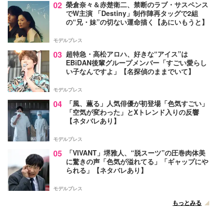
02
榮倉奈々＆赤楚衛二、禁断のラブ・サスペンス
でW主演 「Destiny」制作陣再タッグで2組
の“兄・妹”の切ない運命描く【あにいもうと】
モデルプレス
03
超特急・高松アロハ、好きな“アイス”は
EBiDAN後輩グループメンバー「すごい愛らし
い子なんですよ」【名探偵のままでいて】
モデルプレス
04
「風、薫る」人気俳優が初登場「色気すごい」
「空気が変わった」とXトレンド入りの反響
【ネタバレあり】
モデルプレス
05
「VIVANT」堺雅人、“脱スーツ”の圧巻肉体美
に驚きの声「色気が溢れてる」「ギャップにや
られる」【ネタバレあり】
モデルプレス
もっとみる