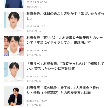
2023.05.02 05:00
モデルプレス
杉野遥亮、休日の過ごし方明かす「気づいたらずっ
と」
2023.04.29 16:51
モデルプレス
杉野遥亮「東リベ2」北村匠海＆今田美桜とのシー
ンで「本当にイライラしてた」裏話明かす
2023.04.19 18:16
モデルプレス
「東リベ」杉野遥亮、“衣装そっちのけ”で相談して
いた 苦労したシーンに本音吐露
2023.04.12 11:55
モデルプレス
杉野遥亮「罠の戦争」撮了後に1人反省会？役作
り・蛍原（小野花梨）との恋愛要素も回顧
2023.03.27 14:00
モデルプレス