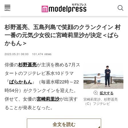
杉野遥亮、五島列島で笑顔のクランクイン 村
一番の元気少女役に宮崎莉里沙が決定＜ばら
かもん＞
2023.05.31 06:00
101,474
views
俳優の
杉野遥亮
が主演を務める7月ス
タートのフジテレビ系水10ドラマ
『
ばらかもん
』（毎週水曜22時～22
時54分）がクランクインを迎えた。
拡大する
併せて、女優の
宮崎莉里沙
が出演す
宮崎莉里沙、杉野遥亮
（C）フジテレビ
ることが発表となった。
全文を読む