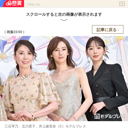
PR
Ohte, Inc.
スクロールすると次の画像が表示されます
記事に戻る
( 画像22/30 )
三石琴乃、北川景子、井上麻里奈（C）モデルプレス