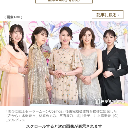
記事に戻る
( 画像1/30 )
「美少女戦士セーラームーンCosmos」後編完成披露舞台挨拶に出席した
（左から）水樹奈々、林原めぐみ、三石琴乃、北川景子、井上麻里奈（C）
モデルプレス
スクロールすると次の画像が表示されます