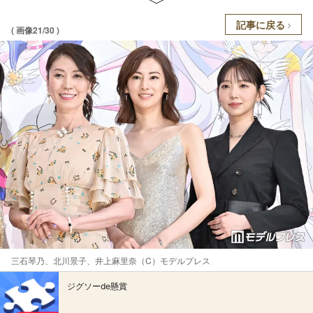
記事に戻る
( 画像21/30 )
三石琴乃、北川景子、井上麻里奈（C）モデルプレス
ジグソーde懸賞