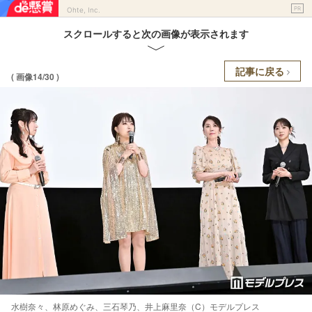
PR
Ohte, Inc.
スクロールすると次の画像が表示されます
記事に戻る
( 画像14/30 )
水樹奈々、林原めぐみ、三石琴乃、井上麻里奈（C）モデルプレス