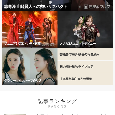
志尊淳 山崎賢人への熱いリスペクト
ジュニア9人コンサート開幕
ノノガ2人ユニットデビュー
芸能界で海外移住の報告続々
初の海外単独ライブ決定
【九星気学】8月の運勢
グラマーツインハーフ作り方
記事ランキング
RANKING