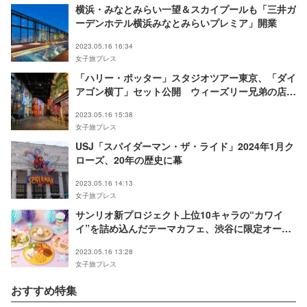
横浜・みなとみらい一望＆スカイプールも「三井ガ
ーデンホテル横浜みなとみらいプレミア」開業
2023.05.16 16:34
女子旅プレス
「ハリー・ポッター」スタジオツアー東京、「ダイ
アゴン横丁」セット公開 ウィーズリー兄弟の店や
グリンゴッツ魔法銀行も
2023.05.16 15:38
女子旅プレス
USJ「スパイダーマン・ザ・ライド」2024年1月ク
ローズ、20年の歴史に幕
2023.05.16 14:13
女子旅プレス
サンリオ新プロジェクト上位10キャラの“カワイ
イ”を詰め込んだテーマカフェ、渋谷に限定オープ
ン
2023.05.16 13:28
女子旅プレス
おすすめ特集