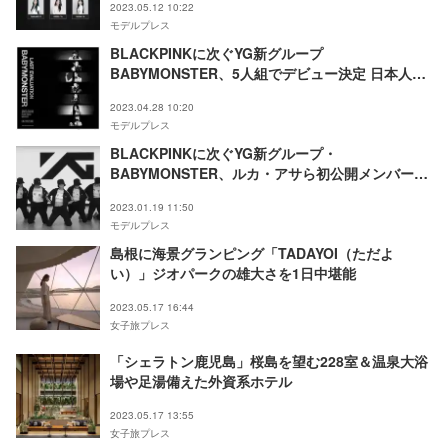
2023.05.12 10:22
モデルプレス
BLACKPINKに次ぐYG新グループ
BABYMONSTER、5人組でデビュー決定 日本人メ
ンバーも？
2023.04.28 10:20
モデルプレス
BLACKPINKに次ぐYG新グループ・
BABYMONSTER、ルカ・アサら初公開メンバー含
むダンス映像投稿「もうハマる予感」絶賛の声
2023.01.19 11:50
モデルプレス
島根に海景グランピング「TADAYOI（ただよ
い）」ジオパークの雄大さを1日中堪能
2023.05.17 16:44
女子旅プレス
「シェラトン鹿児島」桜島を望む228室＆温泉大浴
場や足湯備えた外資系ホテル
2023.05.17 13:55
女子旅プレス