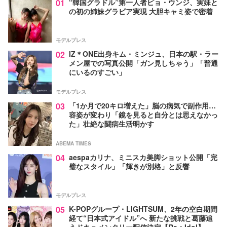
01
“韓国グラドル”第一人者ピョ・ウンジ、実妹と
の初の姉妹グラビア実現 大胆キャミ姿で密着
モデルプレス
02
IZ＊ONE出身キム・ミンジュ、日本の駅・ラー
メン屋での写真公開「ガン見しちゃう」「普通
にいるのすごい」
モデルプレス
03
「1か月で20キロ増えた」脳の病気で副作用…
容姿が変わり「鏡を見ると自分とは思えなかっ
た」壮絶な闘病生活明かす
ABEMA TIMES
04
aespaカリナ、ミニスカ美脚ショット公開「完
璧なスタイル」「輝きが別格」と反響
モデルプレス
05
K-POPグループ・LIGHTSUM、2年の空白期間
経て“日本式アイドル”へ 新たな挑戦と葛藤追