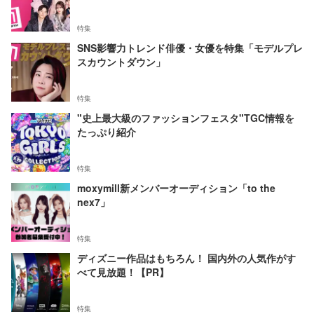
特集
SNS影響力トレンド俳優・女優を特集「モデルプレ
スカウントダウン」
特集
"史上最大級のファッションフェスタ"TGC情報を
たっぷり紹介
特集
moxymill新メンバーオーディション「to the
nex7」
特集
ディズニー作品はもちろん！ 国内外の人気作がす
べて見放題！【PR】
特集