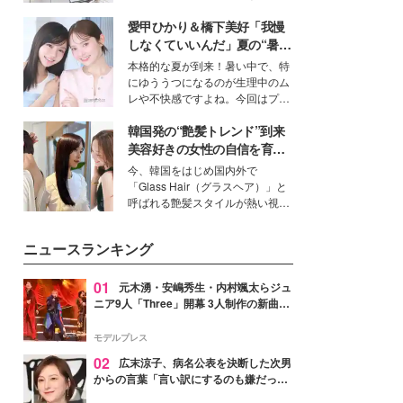
ーについて熱く語り合ってもらっ
得る、株式会社オサレカンパニー
た。
愛甲ひかり＆橋下美好「我慢
取締役兼クリエイティブディレク
ター・茅野しのぶ。一人ひとりの
しなくていいんだ」夏の“暑さ
個性に寄り添い、魅力を引き出す
対策”の新しい選択肢とは？
本格的な夏が到来！暑い中で、特
衣装作りは、多くの女性たちに勇
にゆううつになるのが生理中のム
気と自信を与え続けている。
レや不快感ですよね。今回はプラ
イベートでも仲良しで旅行好きな
韓国発の“艶髪トレンド”到来
モデル・愛甲ひかりさんと橋下美
好さんを迎えて本音で女子会トー
美容好きの女性の自信を育む
ク。猛暑のお出かけを快適に過ご
「ヘアケア事情」って？
今、韓国をはじめ国内外で
すヒントや、2人が感動した夏の
「Glass Hair（グラスヘア）」と
生理の新常識にも迫りました。
呼ばれる艶髪スタイルが熱い視線
を集めています。メイクやファッ
ションの完成度を高めるベースと
ニュースランキング
して、“髪そのものの美しさ”に改
めて注目する人が増えている様
子。今回は、そんな憧れの艶やか
01
元木湧・安嶋秀生・内村颯太らジュ
な髪を日常で叶える、美容好きの
ニア9人「Three」開幕 3人制作の新曲＆
女性たちのヘアケア事情を紹介し
手描きセットに込めた想い「もっと前に
ます。
進んで夢を掴みたい」【ゲネプロレポ】
モデルプレス
02
広末涼子、病名公表を決断した次男
からの言葉「言い訳にするのも嫌だっ
た」「言うべきか迷った」