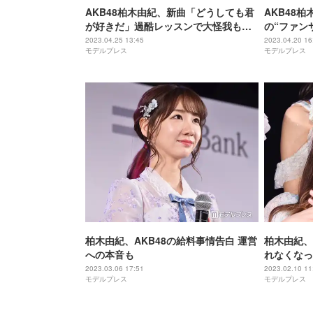
AKB48柏木由紀、新曲「どうしても君
AKB48
が好きだ」過酷レッスンで大怪我も
の“ファン
「信じられないスピード感で復活」
2023.04.25 13:45
2023.04.20 16
モデルプレス
モデルプレス
柏木由紀、AKB48の給料事情告白 運営
柏木由紀、
への本音も
れなくなっ
2023.03.06 17:51
2023.02.10 11
モデルプレス
モデルプレス