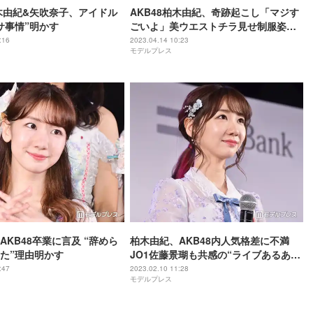
柏木由紀&矢吹奈子、アイドル
AKB48柏木由紀、奇跡起こし「マジす
サ事情”明かす
ごいよ」美ウエストチラ見せ制服姿で
登場
:16
2023.04.14 10:23
モデルプレス
AKB48卒業に言及 “辞めら
柏木由紀、AKB48内人気格差に不満
た”理由明かす
JO1佐藤景瑚も共感の“ライブあるあ
る”とは
:47
2023.02.10 11:28
モデルプレス