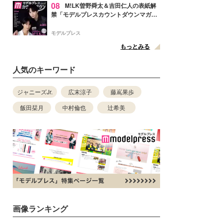
08
M!LK曽野舜太＆吉田仁人の表紙解
禁「モデルプレスカウントダウンマガジ
ン」巻頭に登場
モデルプレス
もっとみる
人気のキーワード
ジャニーズJr.
広末涼子
藤嶌果歩
飯田栞月
中村倫也
辻希美
画像ランキング