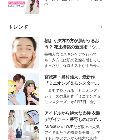
中！
トレンド
PR
朝より夕方の方が肌がうるお
う？ 花王構築の新技術「ウォ
ーターキャプチャリングスキ
毎朝入念にスキンケアを行って
ン（捕水肌）」がスキンケア
も、夕方には肌の乾燥を感じてし
の常識を変える予感
まったり、保湿ミストが手放せな
いという読者も多いのでは？そん
宮城舞・島村雄大、最新作
な美容の常識を大きく変える可能
性を秘めた、革新的な「Water
『ミニオンズ＆モンスター
Capturing Skin（ウォーターキャ
ズ』の魅力熱弁 ハチャメチャ
世界中で愛される「ミニオンズ」
プチャリングスキン：捕水肌）」
だけじゃない“友情と絆”に感
シリーズの最新作『ミニオンズ＆
技術を、花王が構築した。
動
モンスターズ』が8月7日（金）に
公開。モデルプレスでは、“大のミ
アイドルから絶大な支持 衣装
ニオン好き”という共通点を持つモ
デルの宮城舞と島村雄大の特別対
デザイナー・茅野しのぶの“可
談をお届け！それぞれの視点か
愛い”を作る美学＜「シチズン
AKB48や＝LOVEなど数々の人気
ら、今作ならではの魅力や予想外
クロスシー」インタビュー＞
アイドルたちの衣装を手掛け、ア
の感動をもたらす奥深いストーリ
イドルやファンから絶大な支持を