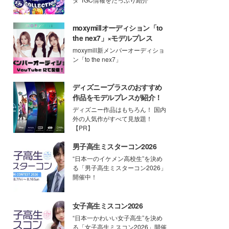
moxymillオーディション「to
the nex7」×モデルプレス
moxymill新メンバーオーディショ
ン「to the nex7」
ディズニープラスのおすすめ
作品をモデルプレスが紹介！
ディズニー作品はもちろん！ 国内
外の人気作がすべて見放題！
【PR】
男子高生ミスターコン2026
“日本一のイケメン高校生”を決め
る「男子高生ミスターコン2026」
開催中！
女子高生ミスコン2026
“日本一かわいい女子高生”を決め
る「女子高生ミスコン2026」開催