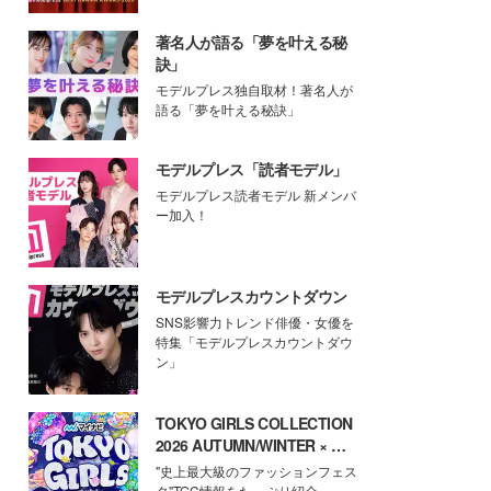
著名人が語る「夢を叶える秘
訣」
モデルプレス独自取材！著名人が
語る「夢を叶える秘訣」
モデルプレス「読者モデル」
モデルプレス読者モデル 新メンバ
ー加入！
モデルプレスカウントダウン
SNS影響力トレンド俳優・女優を
特集「モデルプレスカウントダウ
ン」
TOKYO GIRLS COLLECTION
2026 AUTUMN/WINTER × モ
デルプレス
"史上最大級のファッションフェス
タ"TGC情報をたっぷり紹介