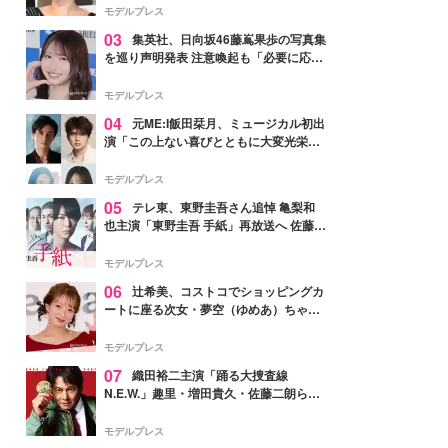
モデルプレス
03
集英社、日向坂46藤嶌果歩の写真集
を巡り声明発表 注意喚起も「必要に応じ
て法的措置を含む対応を検討」
モデルプレス
04
元ME:I飯田栞月、ミュージカル初出
演「この上ない喜びとともに大変光栄」
4年ぶり上演「ファントム」城田優らキ
ャスト発表
モデルプレス
05
テレ東、東野圭吾さん追悼 亀梨和
也主演「東野圭吾 手紙」再放送へ 佐藤隆
太・本田翼・中村倫也ら出演
モデルプレス
06
辻希美、コストコでショッピングカ
ートに座る次女・夢空（ゆめあ）ちゃん
の姿公開「乗りこなしてる感じが可愛す
ぎ」「成長を感じる」の声
モデルプレス
07
織田裕二主演「踊る大捜査線
N.E.W.」趣里・増田貴久・佐藤二朗ら新
メンバー紹介映像解禁 各キャラクター象
徴する“謎のキーワード”も
モデルプレス