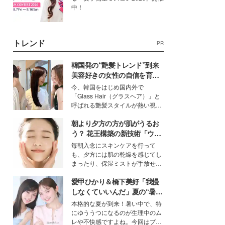
中！
トレンド
PR
韓国発の“艶髪トレンド”到来
美容好きの女性の自信を育む
「ヘアケア事情」って？
今、韓国をはじめ国内外で
「Glass Hair（グラスヘア）」と
呼ばれる艶髪スタイルが熱い視線
を集めています。メイクやファッ
朝より夕方の方が肌がうるお
ションの完成度を高めるベースと
して、“髪そのものの美しさ”に改
う？ 花王構築の新技術「ウォ
めて注目する人が増えている様
ーターキャプチャリングスキ
毎朝入念にスキンケアを行って
子。今回は、そんな憧れの艶やか
ン（捕水肌）」がスキンケア
も、夕方には肌の乾燥を感じてし
な髪を日常で叶える、美容好きの
の常識を変える予感
まったり、保湿ミストが手放せな
女性たちのヘアケア事情を紹介し
いという読者も多いのでは？そん
ます。
愛甲ひかり＆橋下美好「我慢
な美容の常識を大きく変える可能
性を秘めた、革新的な「Water
しなくていいんだ」夏の“暑さ
Capturing Skin（ウォーターキャ
対策”の新しい選択肢とは？
本格的な夏が到来！暑い中で、特
プチャリングスキン：捕水肌）」
にゆううつになるのが生理中のム
技術を、花王が構築した。
レや不快感ですよね。今回はプラ