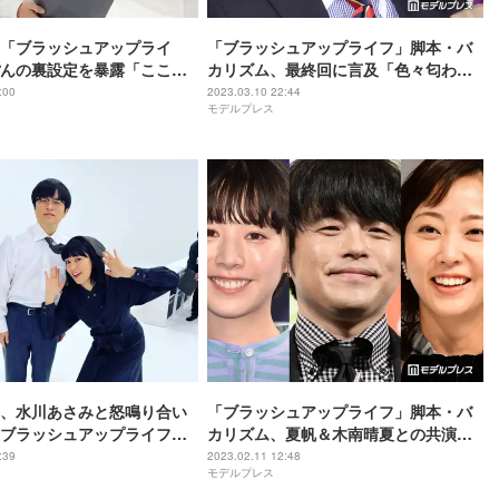
「ブラッシュアップライ
「ブラッシュアップライフ」脚本・バ
んの裏設定を暴露「ここだ
カリズム、最終回に言及「色々匂わせ
報です」
てはいますけど」
:00
2023.03.10 22:44
モデルプレス
、水川あさみと怒鳴り合い
「ブラッシュアップライフ」脚本・バ
ブラッシュアップライフ」
カリズム、夏帆＆木南晴夏との共演に
“無理して撮った1枚”が話題
歓喜「わーってなるけど…」
:39
2023.02.11 12:48
モデルプレス