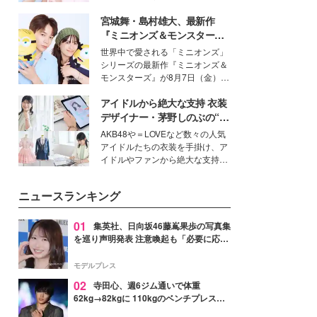
イベートでも仲良しで旅行好きな
宮城舞・島村雄大、最新作
モデル・愛甲ひかりさんと橋下美
好さんを迎えて本音で女子会トー
『ミニオンズ＆モンスター
ク。猛暑のお出かけを快適に過ご
ズ』の魅力熱弁 ハチャメチャ
世界中で愛される「ミニオンズ」
すヒントや、2人が感動した夏の
だけじゃない“友情と絆”に感
シリーズの最新作『ミニオンズ＆
生理の新常識にも迫りました。
動
モンスターズ』が8月7日（金）に
公開。モデルプレスでは、“大のミ
アイドルから絶大な支持 衣装
ニオン好き”という共通点を持つモ
デルの宮城舞と島村雄大の特別対
デザイナー・茅野しのぶの“可
談をお届け！それぞれの視点か
愛い”を作る美学＜「シチズン
AKB48や＝LOVEなど数々の人気
ら、今作ならではの魅力や予想外
クロスシー」インタビュー＞
アイドルたちの衣装を手掛け、ア
の感動をもたらす奥深いストーリ
イドルやファンから絶大な支持を
ーについて熱く語り合ってもらっ
得る、株式会社オサレカンパニー
た。
取締役兼クリエイティブディレク
ニュースランキング
ター・茅野しのぶ。一人ひとりの
個性に寄り添い、魅力を引き出す
衣装作りは、多くの女性たちに勇
01
集英社、日向坂46藤嶌果歩の写真集
気と自信を与え続けている。
を巡り声明発表 注意喚起も「必要に応じ
て法的措置を含む対応を検討」
モデルプレス
02
寺田心、週6ジム通いで体重
62kg→82kgに 110kgのベンチプレス持
ち上げる姿披露「胸板の厚みすごい」