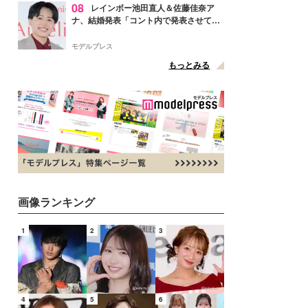
08
レインボー池田直人＆佐藤佳奈ア
ナ、結婚発表「コント内で発表させてい
ただきました」読売テレビ退社は生活拠
点変更のため
モデルプレス
もっとみる
画像ランキング
1
2
3
4
5
6