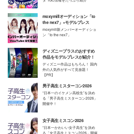
moxymillオーディション「to
the nex7」×モデルプレス
moxymill新メンバーオーディショ
ン「to the nex7」
ディズニープラスのおすすめ
作品をモデルプレスが紹介！
ディズニー作品はもちろん！ 国内
外の人気作がすべて見放題！
【PR】
男子高生ミスターコン2026
“日本一のイケメン高校生”を決め
る「男子高生ミスターコン2026」
開催中！
女子高生ミスコン2026
“日本一かわいい女子高生”を決め
る「女子高生ミスコン2026」開催