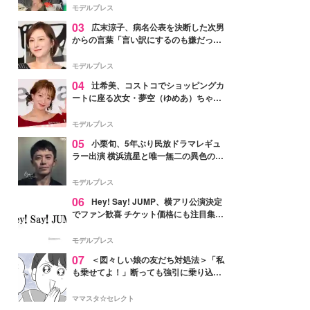
「かっこいい」と反響
モデルプレス
03
広末涼子、病名公表を決断した次男
からの言葉「言い訳にするのも嫌だっ
た」「言うべきか迷った」
モデルプレス
04
辻希美、コストコでショッピングカ
ートに座る次女・夢空（ゆめあ）ちゃん
の姿公開「乗りこなしてる感じが可愛す
ぎ」「成長を感じる」の声
モデルプレス
05
小栗旬、5年ぶり民放ドラマレギュ
ラー出演 横浜流星と唯一無二の異色のバ
ディで初共演【LOST10】
モデルプレス
06
Hey! Say! JUMP、横アリ公演決定
でファン歓喜 チケット価格にも注目集ま
る「激アツ」「平成に戻ったみたい」
モデルプレス
07
＜図々しい娘の友だち対処法＞「私
も乗せてよ！」断っても強引に乗り込ん
でくる友だち【第1話まんが】
ママスタ☆セレクト