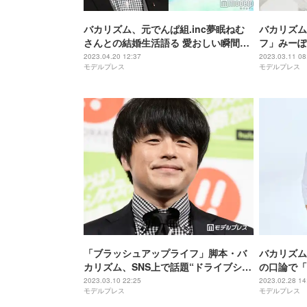
バカリズム、元でんぱ組.inc夢眠ねむ
バカリズム
さんとの結婚生活語る 愛おしい瞬間と
フ」みーぽ
は
けの極秘情
2023.04.20 12:37
2023.03.11 08
モデルプレス
モデルプレス
「ブラッシュアップライフ」脚本・バ
バカリズム
カリズム、SNS上で話題“ドライブシー
の口論で「
ン”の考察の真相告白
撮影中止？
2023.03.10 22:25
2023.02.28 14
モデルプレス
モデルプレス
に