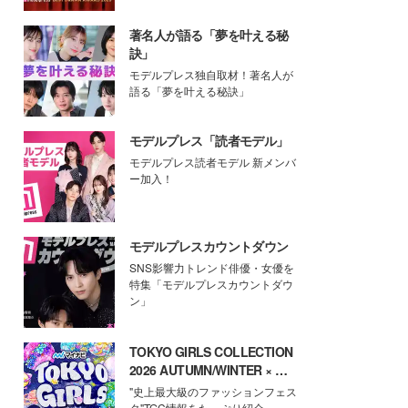
著名人が語る「夢を叶える秘
訣」
モデルプレス独自取材！著名人が
語る「夢を叶える秘訣」
モデルプレス「読者モデル」
モデルプレス読者モデル 新メンバ
ー加入！
モデルプレスカウントダウン
SNS影響力トレンド俳優・女優を
特集「モデルプレスカウントダウ
ン」
TOKYO GIRLS COLLECTION
2026 AUTUMN/WINTER × モ
デルプレス
"史上最大級のファッションフェス
タ"TGC情報をたっぷり紹介